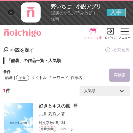
野いちご - 小説アプリ
入手
話題の小説が読み放題！
無料
ログイン
メニュー
ジュニア文庫
小説を探す
検索履歴
「酷暑」の作品一覧・人気順
条件
再検索
酷暑 |
タイトル, キーワード, 作家名
対象
1
件
検索ワード
好きとキスの嵐
完
を含む
志月 彩珠
／著
総文字数/15,134
を除く
12ページ
恋愛(学園)