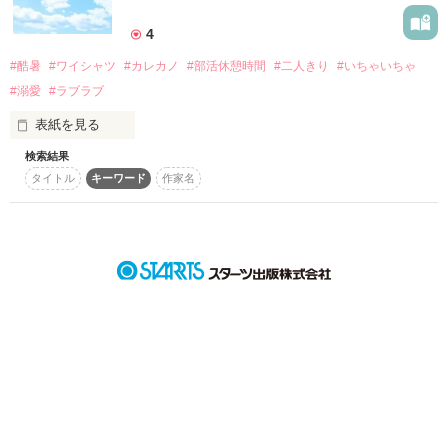
詳しく検索
4
検索対象
#酷暑
#ワイシャツ
#カレカノ
#部活休憩時間
#二人きり
#いちゃいちゃ
タイトル
キーワード
作家名
表紙コメント
#溺愛
#ラブラブ
あらすじ
表紙を見る
検索結果
ジャンル
タイトル
キーワード
作家名
なんで、こんなやり取りをしなきゃいけないんだよ！

感想
…こんな、時に。

ステータス
全て
完結
更新中
無口（？）なはずなのに、テレ屋な彼氏

作品の長さ
長編
中編
短編
「…は？！なんで！今！そんなこと言うわけ？！」

作品の長さについて
告白はクールに決めたつもりだったのに…。

コンテスト
彼女の前では甘々で溺愛過ぎる、彼女大大大好きマン。 

超短編で謎をしかけろ！100文字ミステリーコンテスト
宮崎大智（みやざきだいち）
