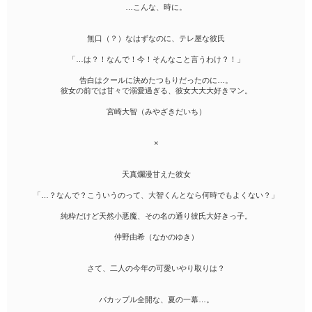
…こんな、時に。
無口（？）なはずなのに、テレ屋な彼氏
「…は？！なんで！今！そんなこと言うわけ？！」
告白はクールに決めたつもりだったのに…。
彼女の前では甘々で溺愛過ぎる、彼女大大大好きマン。
宮崎大智（みやざきだいち）
×
天真爛漫甘えた彼女
「…？なんで？こういうのって、大智くんとなら何時でもよくない？」
純粋だけど天然小悪魔、その名の通り彼氏大好きっ子。
仲野由希（なかのゆき）
さて、二人の今年の可愛いやり取りは？
バカップル全開な、夏の一幕…。