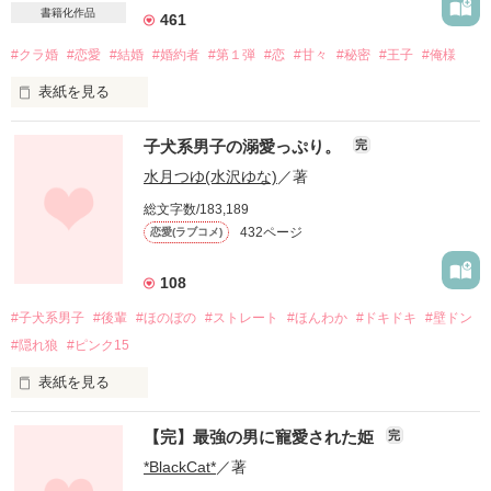
書籍化作品
461
#クラ婚
#恋愛
#結婚
#婚約者
#第１弾
#恋
#甘々
#秘密
#王子
#俺様
表紙を見る
子犬系男子の溺愛っぷり。
完
｢なぁ―。シよっか？｣

水月つゆ(水沢ゆな)
／著
総文字数/183,189
432ページ
恋愛(ラブコメ)
｢なっ……何を………？｣

108
｢決まってんじゃん。夫婦

#子犬系男子
#後輩
#ほのぼの
#ストレート
#ほんわか
#ドキドキ
#壁ドン
がする事っていえば……｣

#隠れ狼
#ピンク15
表紙を見る
｢っッ！///あたしは結婚なんて

"人気者"で後輩の男の子。

認めてなぁ―い！！｣

【完】最強の男に寵愛された姫
完
*BlackCat*
／著
そんな奴になぜか気に入られて

*-------------------------*
