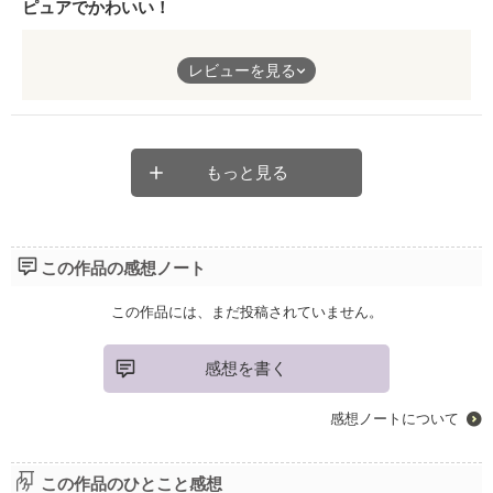
ピュアでかわいい！
めちゃくちゃ好みどストライクなだいすきなお話でした〜〜！
レビューを見る
作者さまの作品をちょこちょこ読ませてもらいましたが、いまの
ところこれがいちばんすきです🫶
男目線だいすきなんですが、こう、ぱっと見ヒーローの愛の方が
重そうに見えて、実はヒロインの愛もかなり重いってとこが尊す
ぎました、、笑
もっと見る
ふたりの間に試練は必要ね〜〜！！vs中長編くらいの続編読み
て〜〜！！って心がせめぎ合っています。笑
でもやっぱり読みたいです☺️💓
この作品の感想ノート
この作品には、まだ投稿されていません。
感想を書く
感想ノートについて
この作品のひとこと感想