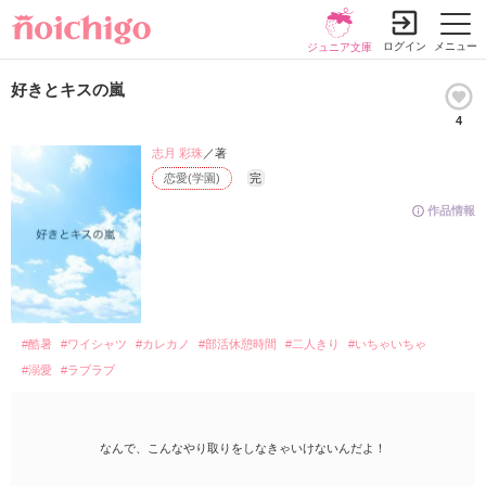
ログイン
メニュー
ジュニア文庫
好きとキスの嵐
4
志月 彩珠
／著
恋愛(学園)
完
作品情報
#酷暑
#ワイシャツ
#カレカノ
#部活休憩時間
#二人きり
#いちゃいちゃ
#溺愛
#ラブラブ
なんで、こんなやり取りをしなきゃいけないんだよ！