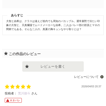
あらすじ
大智と由希は、クラスは違えど校内でも周知のバカップル。通常寡黙で冷たい印
象の大智と、天真爛漫でムードメーカーな由希。二人はバレー部の部員とマネの
間柄でもある。そんな二人の、真夏の胸キュンなやり取りとは？
この作品のレビュー
レビューを書く
レビューについて
2026/04/03 20:37
投稿者：
荒川捺斗
さん
ネタバレ