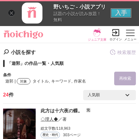
野いちご - 小説アプリ
入手
話題の小説が読み放題！
無料
ログイン
メニュー
ジュニア文庫
小説を探す
検索履歴
「遊郭」の作品一覧・人気順
条件
再検索
遊郭 |
タイトル, キーワード, 作家名
対象
24
件
検索ワード
此方は十六夜の蝶。
完
を含む
◇理人◆
／著
総文字数/118,963
を除く
303ページ
歴史・時代