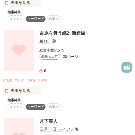
表紙を見る
検索結果
タイトル
キーワード
作家名
吉原を舞う蝶2~新造編~
粧ひ
／著
総文字数/7,575
35ページ
恋愛(ピュア)
0
作品を読む
#花魁
#新造
#遊女
#遊郭
表紙を見る
検索結果
こんにちは。粧ひです

タイトル
キーワード
作家名
吉原を舞う蝶の続編になります!!

月下美人
四月一日 ライア
／著
遊女としての覚悟を決めた少女。
