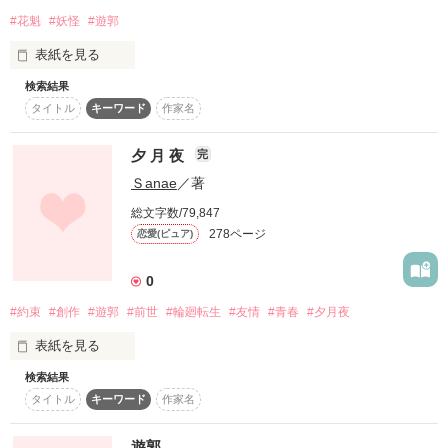
#花魁
#妖怪
#遊郭
表紙を見る
作品を読む
検索結果
ここは妖怪の住むあやかしの世界。

タイトル
キーワード
作家名
あやかしの世界にも廓があった。

夕 月 夜
完
そんな苦界で暮らす花魁がいた。

Ｓanae
／著
総文字数/79,847
278ページ
恋愛(ピュア)
そんな彼女もあやかしだった…

0
#約束
#創作
#遊郭
#前世
#輪廻転生
#友情
#青春
#夕月夜
表紙を見る
検索結果
遥か昔のコトでした。

こんにちは！胡蝶です！

タイトル
キーワード
作家名
粧ひっていう名でも小説書いてます！

遊郭