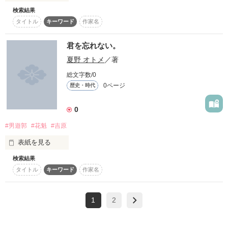
検索結果
皆さん！

タイトル
キーワード
作家名
どうも初めまして！

作品を読む
初めて書いた小説なので下手かも知れませんが、

それはよろしゅうお願いします！

君を忘れない。
自分は広島何ですけど、

夏野 オトメ
／著
早く一人暮らししたい、高校に行けてない。

高校生です！
総文字数/0
0ページ
歴史・時代
作品を読む
0
#男遊郭
#花魁
#吉原
表紙を見る
検索結果
目を開けたらそこは

タイトル
キーワード
作家名
一夜の夢に溺れる場所 ｰ吉原ｰ

1
2
でした。