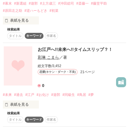
#幕末
#新選組
#遊郭
#土方歳三
#沖田総司
#斎藤一
#藤堂平助
#原田左之助
#逆ハーもどき
#初菜
「今、この瞬間(とき)だけは、

表紙を見る
　お前は確かに俺だけのものだ――」

検索結果
花魁に成った現代少女

タイトル
キーワード
作家名
雪乃 咲 （ゆきの さき）

ここは騙し騙され、化かし合いの世界。

お江戸へ!!未来へ!!タイムスリップ？！
最愛の花嫁を求め、今宵も皆が

年齢：17歳

苦界に足を踏み入れる。

彩琳 こまら
／著
源氏名：雪華（ゆきか）

その他：絶対に客に媚びない。遊郭でかなりの人気を誇る。

総文字数/3,452
21ページ
恋愛(キケン・ダーク・不良)
×

0
女たらしけど根は優しい  土方歳三

★☆★☆★☆

#未来
#過去
#江戸
#お化け
#遊郭
#同級生
#鳥居
#夢
女嫌いでも甘味大好き  沖田総司

11月28日にスターツ出版文庫より

『遊郭の花嫁』発売予定です

表紙を見る
無口で静かけど気遣い上手  斎藤一

検索結果
★☆★☆★☆

｢きゃあああああっ!!｣

いつも明るく悪戯っ子  藤堂平助

タイトル
キーワード
作家名