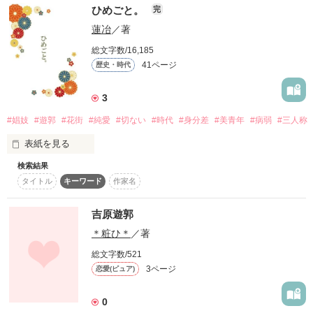
大人っぽいけどたまに痛い  原田左之助

ひめごと。
完
私が落ちたのは江戸？！それとも未来？！

蓮冶
／著
作品を読む
総文字数/16,185
っていうか、小学生の時の同級生まで来てる？！

41ページ
歴史・時代
雪華「私は絶対に媚びない。もし目的が女と寝ることだけなら
相手はしない。」

3
どうなってんのー？！

土方 「俺に落ちねぇ・・そしてこんな口を聞いた奴はお前が初
めてだ。」

#娼妓
#遊郭
#花街
#純愛
#切ない
#時代
#身分差
#美青年
#病弱
#三人称
表紙を見る
沖田 「僕は君が嫌いだよ。だから僕の視界に入らないでくれ
る？」

検索結果
作品を読む
タイトル
キーワード
作家名
斎藤「お前はここの人間ではないな。まぁ言うまでここから出
　――とある郭に、春菊(しゅんぎく)という名のたいそう美し
られないと思え。」

い娼妓(しょうぎ)がおりました。

吉原遊郭
藤堂「雪華はもっと笑えよ！そっちの方がいいと思うぜ！」

＊粧ひ＊
／著
　しかし、病弱な春菊は、郭で稼ぐことも出来ず、まだ水揚げ
もしておりません。

原田「何だ？花魁のくせにやけに恥ずかしがるんだな？」

総文字数/521
3ページ
恋愛(ピュア)
　そんなある日、楼主(ろうしゅ)から、水揚げをするようにと
・

0
命じられます。
