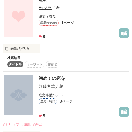
Esクラ
／著
あの時

真っ直ぐ生きたくて

作品を読む
総文字数/1
僕らがしたコトは…

1ページ
恋愛(その他)
0
僕らは まだ

表紙を見る
何も知らない

検索結果
子供だったんだ…

フィクション
タイトル
キーワード
作家名
また、会おうね。

初めての恋を
作品を読む
龍崎冬華
／著
“や く そ く”

総文字数/5,298
8ページ
歴史・時代
0
作品を読む
#トリップ
#遊郭
#悲恋