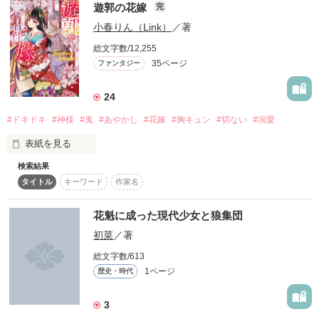
遊郭の花嫁
完
 だけど、燃える様な恋がしたい。

小春りん（Link）
／著
江戸時代だいすぴな女子高生です(^_^)

 と思っていた…遊女 重音。

総文字数/12,255
 ある春の日の宴会で新撰組と知り合い、 

35ページ
ファンタジー
身体を売るのはゾッとしますが、それをうっとりするくらい優
彼女は切なくも燃える様な恋を経験して…。

雅に勤めていた遊女の話を書きたいと思い立ちましたっ

24
 本当に好きな人に好きと言えない事はこんなにも切なくて、辛
いんだ…。

#ドキドキ
#神様
#鬼
#あやかし
#花嫁
#胸キュン
#切ない
#溺愛
本当に気分屋ですみませんっ(゜ロ゜;

表紙を見る
検索結果
でも、一生懸命書くのでお手柔らかに…

タイトル
キーワード
作家名
花魁に成った現代少女と狼集団
「お前に妬かれるのは気分がいいな」

初菜
／著
総文字数/613
作品を読む
1ページ
歴史・時代
――ときは大正。

人ならざる者が訪れる花街・遊郭は

作品を読む
3
今日も朝が来るまで眠らない。
