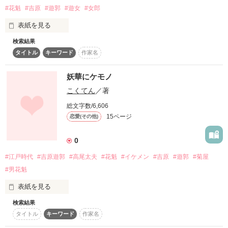
#花魁
#吉原
#遊郭
#遊女
#女郎
・

　春菊にはかねてより、好いている男性がいました。ですが、
表紙を見る
その男性は春菊を診てくれる医者で、たいそう評判の良い、将
来有望な年若い青年でした。

検索結果
咲「神様、この出会いはただの偶然？それとも必然だっ
た？・・・私は運命だと思います。彼らに・・・ーーに会えた
タイトル
キーワード
作家名
『この苦界にいた時間が長すぎてわっちは幸せを忘れんした』

　対する春菊はただの春を売る者。

妖華にケモノ
　けっして実らない、身分違いの恋。

こくてん
／著
作品を読む
女の苦界。男の極楽。それが吉原遊郭

総文字数/6,606
15ページ
恋愛(その他)
　引っ込み思案で、病弱な娼妓・春菊の、甘く切ない恋物語で
す。

そんな苦界に生まれた一人の女。玉響

0
#江戸時代
#吉原遊郭
#高尾太夫
#花魁
#イケメン
#吉原
#遊郭
#菊屋
彼女が花魁になるまでの一生

#男花魁
―*―*――*――*――*――*―*―

表紙を見る
………………………………………………

検索結果
　更新が止まっているにもかかわらず、今もこうしてご覧いた
「なぁ男が女に求める者とは何か知っておるか？」

はじめましてこんにちは！粧ひ(しょうひ)です！

タイトル
キーワード
作家名
だける読者様に感謝を込めて。
