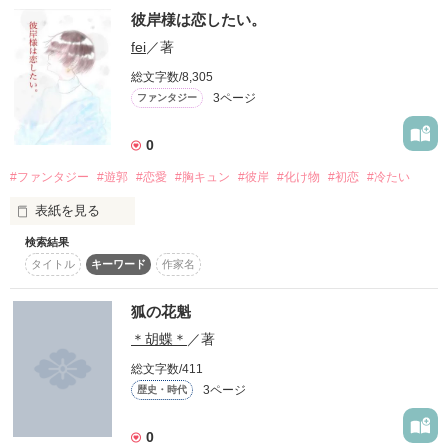
　御礼申し上げます。

彼岸様は恋したい。
花魁の話を書きたいと思って作りました

fei
／著
「教えてやろう」

　短編ですが、よろしければご覧くださいませ(*^-^*)。

よろしくお願いします。
総文字数/8,305
3ページ
ファンタジー
　公開日：2015'01/14

着物やで出会った人は吉原一の花魁

作品を読む
0
↓

　完結日：2015'01/20

#ファンタジー
#遊郭
#恋愛
#胸キュン
#彼岸
#化け物
#初恋
#冷たい
「金は要らない。ただし、代わりと言っては何だが。

　君が欲しい」

表紙を見る
*renya*
検索結果
最近蜜柑の汁が目に飛んで絶叫しました。

吉原一の花魁、高尾太夫にはバレては行けない秘密が

タイトル
キーワード
作家名
ファンタジー系は初めてなんでちょっとアレですけれど…

開いて下さった貴方様の心にこの感情が届けば嬉しいです.

なお前編です。またチマチマ増やしていこうと思います。

作品を読む
狐の花魁
あわよくばご感想を…

＊胡蝶＊
／著
彼岸様の恋、楽しんで頂けると幸いです.
総文字数/411
3ページ
歴史・時代
再度編集中です。

作品を読む
0