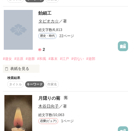
群を抜くほどの美貌、ただひとつ。

復刻！夏の野いちごビギナーズ応援コンテスト～中・長編チ
ャレンジ！～
飴細工
    鮮やかな青の着物

名づけて“裏吉原”と、申しんす。

500文字の不気味なテスト、募集中。
タピオカ☆
／著
200文字でゾッ！こわい短編コンテスト
総文字数/6,813
    紫の髪飾り

22ページ
歴史・時代
スターツ出版小説投稿サイト合同企画「1話からの長編大
✾

賞」野いちご！会場
2
    赤い口紅

その他の条件
動画あり
コミックあり
#遊女
#吉原
#遊廓
#和風
#幕末
#江戸
#切ない
#遊郭
『おまえのような女、俺が抱く価値もない』

    ・

表紙を見る
    ・

    ・

検索結果
その昔

タイトル
キーワード
作家名
江戸幕府から唯一公認された遊廓があった

選ばれる方法、たったのふたつ。

    首筋の無数の痕跡

大金をつぎ込むか、

月隠りの菊
完
そこは吉原

彼に愛されるか。

木谷日向子
／著
総文字数/10,063
　　遊郭の花魁

女と男の欲望が渦巻く花の街

1ページ
恋愛(ピュア)
✾

　　七瀬アキこと優波
