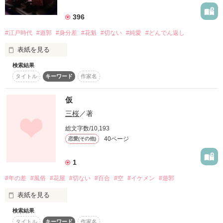
詳しく検索
396
検索対象
#江戸時代
#遊郭
#身分差
#花魁
#切ない
#純愛
#どんでん返し
タイトル
キーワード
作家名
表紙コメント
表紙を見る
あらすじ
検索結果
タイトル
キーワード
作家名
ジャンル
仮
おいでなんし、おいでなんし、

感想
三桜
／著
どうぞ極楽浄土へ。

総文字数/10,193
ステータス
全て
完結
更新中
40ページ
恋愛(その他)
ここは江戸の花街・吉原───裏遊郭。

作品の長さ
長編
中編
短編
1
男が女を買うのではありんせん。

#年の差
#風俗
#花屋
#切ない
#百合
#空
#イケメン
#遊郭
作品の長さについて
女が男を買い、女が夢を見る場所でありんす。

表紙を見る
コンテスト
検索結果
超短編で謎をしかけろ！100文字ミステリーコンテスト
その街へと引き取られる条件は

タイトル
キーワード
作家名