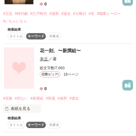
0
*

　　×

そんな吉原の長谷屋を舞台とした遊女の物語り

#主従
#時代劇
#江戸時代
#遊郭
#遊女
#大晦日
#冬
#職業ヒーロー
✾

　　隣町の花屋

#いちゃいちゃ
検索結果
　　雛宮詩和（コトワ）

「あたしら遊女だってお前らと同じ人間なんだよ！」

タイトル
キーワード
作家名
十六夜

─いざよい─

　　2013.02.25start
花一刻、〜新撰組〜
「裕次郎さん…、裕次郎さん……。あたしを捨てないで…」

せせこましくて意地っ張りな月と、

未丘
／著
彼は言いました。

総文字数/7,660
作品を読む
「間夫なんてただの飼い犬だよ」

18ページ
恋愛(ピュア)
此方は十六夜の蝶。

0
「腹に、子ができたかもしれない…」

#花魁
#切ない
#新撰組
#和風
#遊郭
#遊女
表紙を見る
検索結果
 舞台は江戸末期の京都・島原。

作品を読む
タイトル
キーワード
作家名
こんにちは＊

タピオカですっ

 この島原に本物の恋や愛なんて無い。
