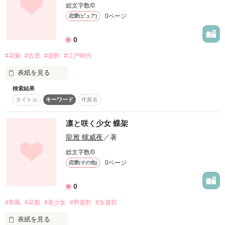
総文字数/0
「あたしはこの吉原1の花魁になる。他の遊女が追いつけない
0ページ
恋愛(ピュア)
ほどの花魁に。」

0
禿から新造になり覚悟も決め、名も変わった。

夕霧姉さんや親友の力を借りて花魁への道を突き進む。

#花魁
#吉原
#遊郭
#江戸時代
表紙を見る
検索結果
時は江戸時代

タイトル
キーワード
作家名
夜の吉原は 本格的に賑やかだ。

凛と咲く少女 蝶架
美しい見た目に反して

作品を読む
龍雅 螺威夜
／著
欲望に塗れた者達の集い。

総文字数/0
0ページ
恋愛(その他)
これは、とある遊郭で起こった

0
儚く、そして哀しく散った

#和風
#花魁
#美少女
#男遊郭
#女遊郭
___男女の物語
表紙を見る