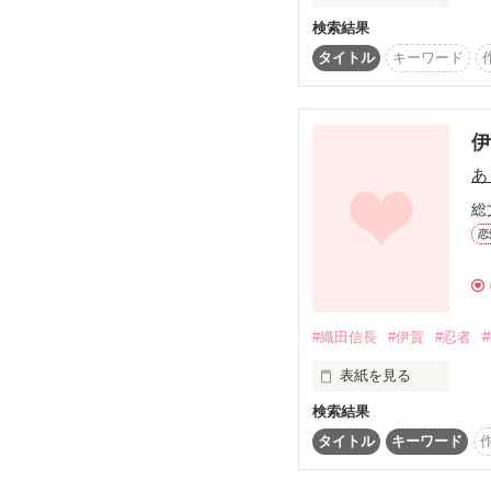
一人の愛妻家がおりまし
検索結果
タイトル
キーワード
久しぶりに会った兄弟を
彼は確かに天才

襲ってしまいました

なんでしょうね。

「────姫を拐いに参っ
美形だし

18歳童貞、俺

あ
スポーツも出来るようだ
総
恋
完璧──？

戦国で一つの恋が花開く
いいえ

親の都合で離れた

むしろ

偶にしか会えないそんな
#織田信長
#伊賀
#忍者
バカなんじゃないかしら
表紙を見る
弟を攻めちゃった！

※史実を元にしたフィク
検索結果
明日にでも、

タイトル
キーワード
バカと天才が織りなす

織田信長の伊賀攻めが

Special thanks!

学園コメディ
