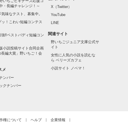
野いちごビギナーズ応援コ
中・長編チャレンジ！～
X（Twitter）
の不気味なテスト、募集中。
YouTube
でゾッ！こわい短編コンテス
LINE
関連サイト
最強‼ベストバディ短編コン
野いちごジュニア文庫公式サ
イト
版小説投稿サイト合同企画
の長編大賞」野いちご！会
女性に人気の小説を読むな
ら ベリーズカフェ
小説サイト ノベマ！
スメ
ナンバー
ックナンバー
作権について
ヘルプ
企業情報