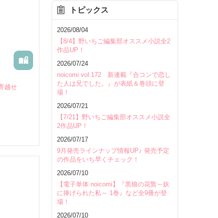
トピックス
を除く
2026/08/04
【8/4】野いちご編集部オススメ小説全2
作品UP！
2026/07/24
noicomi vol.172 新連載『合コンで恋し
た人は兄でした。』が表紙＆巻頭に登
寄越せ
場！
2026/07/21
【7/21】野いちご編集部オススメ小説全
2作品UP！
2026/07/17
9月発売ラインナップ情報UP♪ 発売予定
の作品をいち早くチェック！
2026/07/10
【電子単体 noicomi】『黒狼の花贄～妖
に捧げられた私～ 1巻』など全9冊が登
場！
いて
2026/07/10