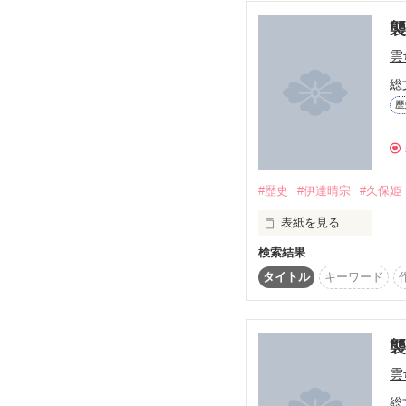
始まろうとしていた夜、
襲
中咲 ホコロ様

*紅梅*様

雲
織田の陣営から

Yuzuhano様

＊＊＊

総
連載開始：2012/09/27

一人の伝令が

「責任取れよ」

素敵なレビューありがと
完結：2013/1/17

歴
＊＊＊
密かに伊賀の陣営を

「嘘、妊娠？」

書き始め 2012.11.08

訪れていた。

更新開始 2012.11.26

#歴史
#伊達晴宗
#久保姫
「ざっけんな馬鹿」

伊賀の里に住む

表紙を見る
頭領の娘、成葉(ﾅﾙﾊ)１
検索結果
タイトル
キーワード
幼なじみの

祥之介(ｼｮｳﾉｽｹ)２０歳。
☆ATTENTION☆

「俺の子を産んでくれ」
襲
二人はまだ

完全BL　苦手な方は立
性的表現を含む場合があ
雲
伝令が来た事実を

総