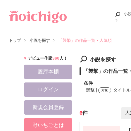
小
す
トップ
小説を探す
「襲撃」の作品一覧・人気順
デビュー作家
360
人！
小説を探す
「襲撃」の作品一覧
履歴本棚
条件
ログイン
襲撃 |
タイトル,
対象
新規会員登録
検索ワード
6
件
野いちごとは
【