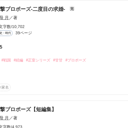


撃プロポーズ-二度目の求婚-
完
母 月
／著
文字数/10,702
うございました!

39ページ
史・時代
5
作品を読む
#戦国
#続編
#正室シリーズ
#甘甘
#プロポーズ
９歳と、

作品を読む
作家名




撃プロポーズ【短編集】
ち入り禁止

ります

母 月
／著
文字数/4,973