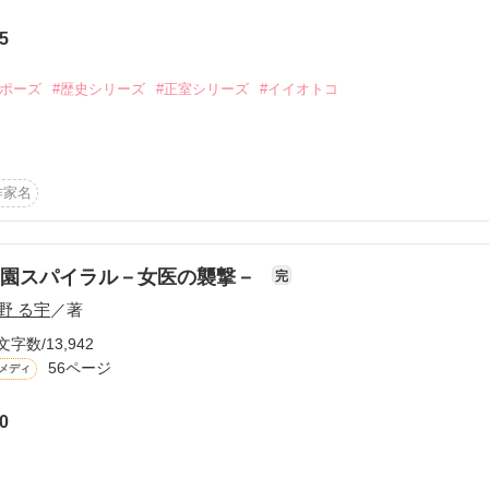
///」

5
かけろ！100文字ミステリーコンテスト
ちごビギナーズ応援コンテスト～中・長編チャレンジ！～
ロポーズ
#歴史シリーズ
#正室シリーズ
#イイオトコ
味なテスト、募集中。
！こわい短編コンテスト
‼ベストバディ短編コンテスト
作家名
説投稿サイト合同企画「1話からの長編大賞」野いちご！会場
学園スパイラル－女医の襲撃－
完
コミックあり
野 る宇
／著


文字数/13,942
56ページ
メディ
0

