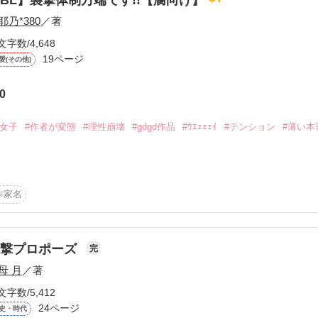
耶乃*380
／著
文字数/4,648
19ページ
愛(その他)
0
ーワード
作家名
表紙コメント
あらすじ
腐女子
#作者が変態
#理性崩壊
#gdgd作品
#ｳｴｪｪｪｲ
#テンション
#薄い本
感想
」

作家名
……

更新中
襲撃プロポーズ
完
母 月
／著
短編
文字数/5,412
作品の長さにつ
24ページ
史・時代