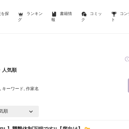
説を探
ランキン
書籍情
コミッ
コン
グ
報
ク
ト
・人気順
 キーワード, 作家名
BL】襲撃体制万端です!!【腐向け】