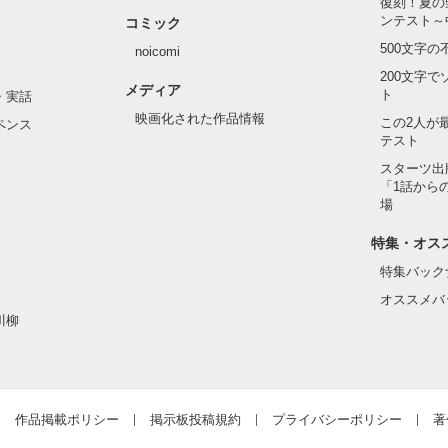
復刻！夏の
た」

ンテスト～
コミック
500文字
noicomi
作品を読む
200文字
メディア


ト
・実話
映画化された作品情報
この2人が
ペンス
テスト
スターツ出
「1話から
場
特集・オス
特集バック
オススメバ
正を加え

川柳
短編集

その①

作品掲載ポリシー
掲示板投稿規約
プライバシーポリシー
著