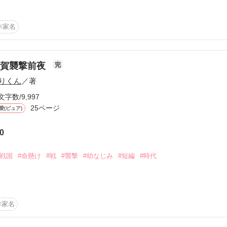
た

作家名


た」

伊賀襲撃前夜
完
りくん
／著
し。

文字数/9,997
25ページ
愛(ピュア)


0


#戦国
#命懸け
#戦
#襲撃
#幼なじみ
#短編
#時代
……

ションです※

作家名