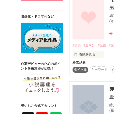
美
総
映画化・ドラマ化など
恋
詳しく検索
検索対象
タイトル
キ
#男男
#腐向け
#兄弟
#
ジャンル
表紙を見る
検索結果
作家デビューのためのポイ
ントを編集部が伝授！
「ごめん、もう……無理
タイトル
キーワード
ステータス
「え？　…いやいやいや
全て
完結
作品の長さ
雲
長編
中編
総
野いちご公式アカウント
歴