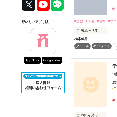
……待て待て待…ッ――!!?
コンテスト
超短編で謎をし
復刻！夏の野い
#歴史
#伊達
#襲撃
#プ
野いちごアプリ版
500文字の不気
表紙を見る
200文字でゾッ
検索結果
この2人が最強
タイトル
キーワード
スターツ出版小
*:;;;:*:;;;:*:;;;:*:;;;:*

CAST

その他の条件
時は戦国

App Store
Google Play
動画あり
簗木 由輝(16)

河
国の勢力図は日々変わり
♂[Yuki Yanagi］

総
×

天下者を待つ時代

東雲 結城(18)

コ
♂[Yuki Shinonome］

そんな荒れ狂う日の本に
*:;;;:*:;;;:*:;;;:*:;;;:*

表紙を見る