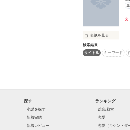
それは大好きな君に送る
知らずにいた…。

歴
感想待ってます_(:3」∠)
二度目の愛の言葉

(6)380*

[pass:funonry]
表紙を見る
検索結果
タイトル
キーワード
−☆−☆−☆−☆−☆−

【伊達晴宗×久保姫】

時は戦国

※Ａ．Ｂ．Ｃ−Ｚの

『Ｃrazy Ａccel』を

国の勢力図は日々変わり
聴いて思い付いた物語で
襲撃プロポーズの続編

佳境で祥之介が走り出し
天下者を待つ時代

お手持ちの(？)

『Ｃrazy Ａccel』を

ＢＧＭに読み進めてみて
探す
ランキング
そんな荒れ狂う日の本に
製作開始:2013.11.01

小説を探す
総合/殿堂
表紙公開:2013.11.27

一人の愛妻家がおりまし
新着完結
恋愛
更新開始:2013.11.28

更新終了:2013.12.03

新着レビュー
恋愛（キケン・ダ