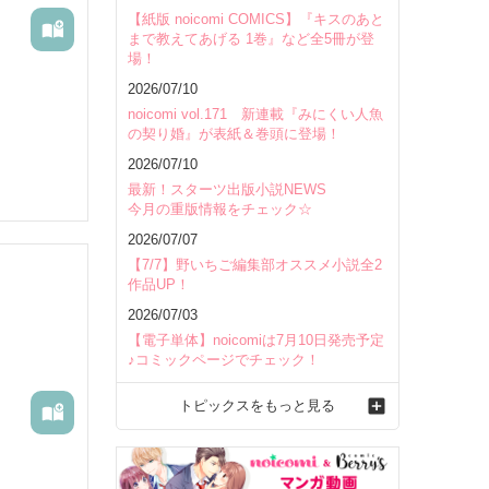
【紙版 noicomi COMICS】『キスのあと
まで教えてあげる 1巻』など全5冊が登
場！
2026/07/10
noicomi vol.171 新連載『みにくい人魚
の契り婚』が表紙＆巻頭に登場！
2026/07/10
最新！スターツ出版小説NEWS
今月の重版情報をチェック☆
2026/07/07
【7/7】野いちご編集部オススメ小説全2
作品UP！
2026/07/03
【電子単体】noicomiは7月10日発売予定
♪コミックページでチェック！
トピックスをもっと見る