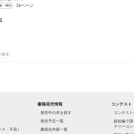


16ページ
史・時代
_

1
作品を読む
作家名


す。

たら

下さい。

書籍発売情報
コンテスト


発売中の本を探す
コンテスト
た

発売予定一覧
超短編で謎
テリーコン
作品を読む
ーク・不良）
書籍化作家一覧