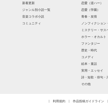
新着更新
恋愛（逆ハー）
「────姫を拐いに参っ
ジャンル別小説一覧
恋愛（学園）
音楽コラボ小説
青春・友情
戦国で一つの恋が花開く
コミュニティ
ノンフィクション
ミステリー・サス
ホラー・オカルト
ファンタジー
歴史・時代
コメディ
正室シリーズ短編集

絵本・童話
実用・エッセイ
短編だったものに加筆修
詩・短歌・俳句・
さらに新作二本を加えた
その他
V6祝20周年前倒し企画
利用規約
作品投稿ガイドライン