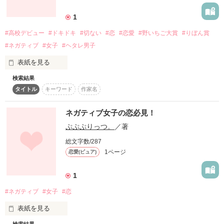
詳しく検索
1
検索対象
#高校デビュー
#ドキドキ
#切ない
#恋
#恋愛
#野いちご大賞
#りぼん賞
タイトル
キーワード
作家名
表紙コメント
#ネガティブ
#女子
#ヘタレ男子
あらすじ
表紙を見る
検索結果
ジャンル
タイトル
キーワード
作家名
気になる子を苛めてしまう。

ネガティブ女子の恋必見！
感想
好きな子には素直になれない。

ぷぷぷりっつ。
／著
そんな子供ならではの経験、皆さんも一度はしたことあるので
ステータス
全て
完結
更新中
は無いでしょうか。

総文字数/287
1ページ
恋愛(ピュア)
このお話は、そんな『気になる子を苛めちゃう見た目は地味だ
作品の長さ
長編
中編
短編
けど中身はただの一途なヘタレ系男子』×『ネガティブを拗ら
1
せ過ぎて変な方向へ行っちゃう真面目な見た目チャラい系女
作品の長さについて
子』の二人の恋物語です。

#ネガティブ
#女子
#恋
コンテスト
中学で離れてしまった二人が、高校で全く予想もしなかった姿
表紙を見る
で再会してしまう。

超短編で謎をしかけろ！100文字ミステリーコンテスト
トラウマから人付き合いが不器用な女の子と、小学生の頃の過
検索結果