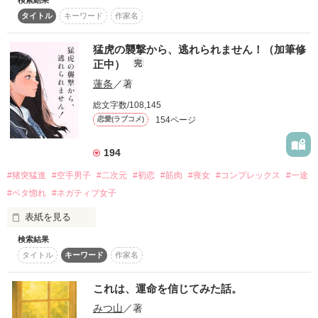
私の友達をもとにつくった作品です♥︎

ちを繰り返さない様に優しく接したいヘタレで女の子にベタ惚
復刻！夏の野いちごビギナーズ応援コンテスト～中・長編チ
タイトル
キーワード
作家名
れなうな男の子が繰り広げる、可愛らしくて切ない、高校生な
ャレンジ！～
ぜひぜひ読んでください☆

らではの成長する恋愛劇や友情劇をゆっくりご覧ください。

猛虎の襲撃から、逃れられません！（加筆修
500文字の不気味なテスト、募集中。
正中）
完
ネガティブ女子＋サッカー男子＝♥︎

200文字でゾッ！こわい短編コンテスト
蓮条
／著
ー彼女達を取り巻く、少し変わったお友達sにもご注目下さ
この2人が最強‼ベストバディ短編コンテスト
総文字数/108,145
い。ー

スターツ出版小説投稿サイト合同企画「1話からの長編大
154ページ
恋愛(ラブコメ)
賞」野いちご！会場
作品を読む
194
その他の条件
動画あり
コミックあり
-2016.11.25.　タイトル改名-

-2016.1.27. 　完結-

#猪突猛進
#空手男子
#二次元
#初恋
#筋肉
#喪女
#コンプレックス
#一途
#ベタ惚れ
#ネガティブ女子
.
表紙を見る
検索結果
タイトル
キーワード
作家名
作品を読む
歩きスマホをしていたら前方不注意でぶつかり

超絶マッチョな男子に馬乗りになってしまった

これは、運命を信じてみた話。
みつ山
／著
「慰謝料、請求していいっすか？」
