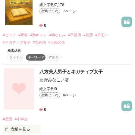
「……へ？」

総文字数/7,178
7ページ
恋愛(ピュア)
生存区域は二次元の世界

0
コンプレックスの塊、自称喪女

香椎　雫　（18）

#ピュア
#青春
#胸キュン
#幼なじみ
#不器用
#初恋
#片思い
Shizuku  Kashii

#ネガティブ女子
#思春期
#三角関係
×

モテるが、恋愛に興味なし

検索結果
空手一筋の硬派男子

タイトル
キーワード
作家名
津田　虎太郎　（17）

Kotaro  Tsuda

八方美人男子とネガティブ女子
♢　♢　♢

藍野みなこ
／著
高校に入ったら

総文字数/0
絶対『彼氏をつくる』と頑張ってみたものの

0ページ
恋愛(ピュア)
デカい、色気なし、お人好しの雫は

幾ら頑張っても全く彼氏ができない

0
キラキラふわふわなモテ女子に囲まれ

毎日の学校生活は卑屈になる一方

#恋愛
#中学生
せめて、

表紙を見る
妄想の中だけでもイケメンに恋したいと
