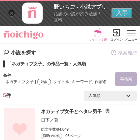
野いちご - 小説アプリ
入手
話題の小説が読み放題！
無料
ログイン
メニュー
ジュニア文庫
小説を探す
検索履歴
「ネガティブ女子」の作品一覧・人気順
条件
再検索
ネガティブ女子 |
タイトル, キーワード, 作家名
対象
5
件
検索ワード
ネガティブ女子とヘタレ男子
完
を含む
日下
／著
総文字数/84,649
を除く
95ページ
恋愛(その他)