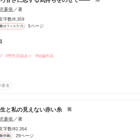
沢蒼依
／著
文字数/8,359
5ページ
愛(オフィスラブ)
1
ーワード
作家名
表紙コメント
あらすじ
ブ
#男性目線あり
#短編作品
感想
同期入社したアイツの存在が気になってしまった。

作家名
フォンケーキを手渡してみることにしたんだけど!?

秀賞作品です

更新中
先生と私の見えない赤い糸
完
沢蒼依
／著
短編
文字数/82,354
作品の長さにつ
作品を読む
29ページ
愛(学園)