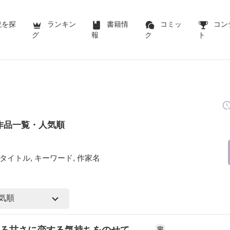
説を探
ランキン
書籍情
コミッ
コン
グ
報
ク
ト
作品一覧・人気順
タイトル, キーワード, 作家名
ほろ甘さに恋する気持ちをのせて――
完