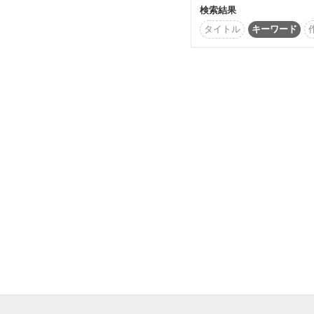
検索結果
タイトル
キーワード
もしかしたら僕は、

こうしてあなたと繋がる
筆を執っているのかも知
※2021.11.12より、
やすくするため、少しず
修正を始めます。よって
により見え方の差異が生
思います。

読者様にはご不便をお掛
申し訳ありません。
