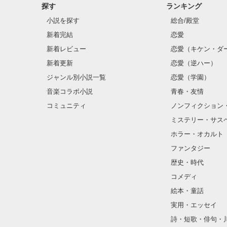
探す
ランキング
※追記：2021.11.15

小説を探す
総合/殿堂
改行・修正作業終わりま
本文は何も変更ありませ
新着完結
恋愛
拙い編集でご不便をお掛
新着レビュー
恋愛（キケン・ダ
申し訳ありませんでした
とも何卒宜しくお願い致
新着更新
恋愛（逆ハー）
＊＊＊＊＊＊＊＊＊＊＊
ジャンル別小説一覧
恋愛（学園）
音楽コラボ小説
青春・友情
《登場人物》

コミュニティ
ノンフィクション
・折原　蛍里（おりはら
ミステリー・サス
　サカキグループの経理
ホラー・オカルト
趣味は読書。

ファンタジー
・榊　一久（さかき　か
歴史・時代
　蛍里が勤めるサカキグ
コメディ
であり、専務。

絵本・童話
・五十嵐　結子（いがら
実用・エッセイ
　同じ経理部で働く、蛍
詩・短歌・俳句・
・滝田　敦史（たきた　