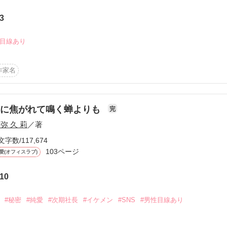
3
かけろ！100文字ミステリーコンテスト
ちごビギナーズ応援コンテスト～中・長編チャレンジ！～
性目線あり
味なテスト、募集中。
！こわい短編コンテスト
作家名
‼ベストバディ短編コンテスト
説投稿サイト合同企画「1話からの長編大賞」野いちご！会場
恋に焦がれて鳴く蝉よりも
完
 弥 久 莉
／著
コミックあり
文字数/117,674
103ページ
愛(オフィスラブ)
10
#秘密
#純愛
#次期社長
#イケメン
#SNS
#男性目線あり