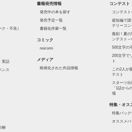
書籍発売情報
コンテスト
発売中の本を探す
コンテスト
した。

ん。

発売予定一覧
超短編で謎
けして

テリーコン
ーク・不良）
書籍化作家一覧
。今後

復刻！夏の
します。

ンテスト～
コミック
＊＊＊＊

500文字
noicomi
200文字
メディア
ト
・実話
映画化された作品情報
この2人が
　ほとり）

ペンス
テスト
部で働いている。

スターツ出
「1話から
ずひさ）

場
ループの後取り息子

特集・オス
特集バック
し　ゆうこ）

里の先輩。

オススメバ
川柳
あつし）
