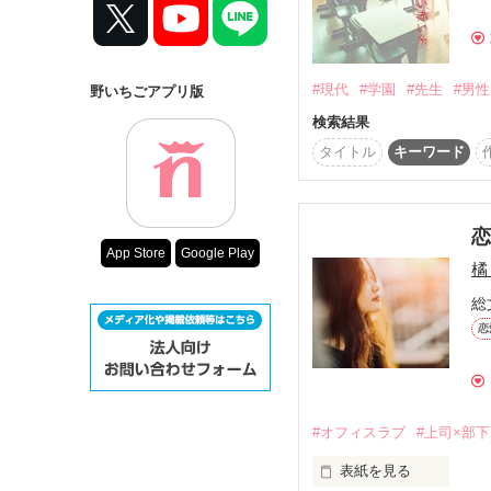
コンテスト
超短編で謎をし
復刻！夏の野い
#現代
#学園
#先生
#男
野いちごアプリ版
500文字の不気
検索結果
200文字でゾッ
タイトル
キーワード
この2人が最強
スターツ出版小
その他の条件
App Store
Google Play
橘
動画あり
総
恋
#オフィスラブ
#上司×部下
表紙を見る