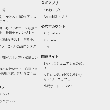
公式アプリ
一覧
iOS版アプリ
をしかけろ！100文字ミス
Android版アプリ
テスト
公式アカウント
野いちごビギナーズ応援コ
中・長編チャレンジ！～
X（Twitter）
の不気味なテスト、募集中。
YouTube
でゾッ！こわい短編コンテス
LINE
関連サイト
最強‼ベストバディ短編コン
野いちごジュニア文庫公式サ
イト
版小説投稿サイト合同企画
の長編大賞」野いちご！会
女性に人気の小説を読むな
ら ベリーズカフェ
小説サイト ノベマ！
スメ
ナンバー
ックナンバー