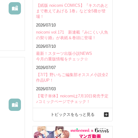
【紙版 noicomi COMICS】『キスのあと
まで教えてあげる 1巻』など全5冊が登
場！
2026/07/10
noicomi vol.171 新連載『みにくい人魚
の契り婚』が表紙＆巻頭に登場！
2026/07/10
最新！スターツ出版小説NEWS
今月の重版情報をチェック☆
2026/07/07
【7/7】野いちご編集部オススメ小説全2
作品UP！
2026/07/03
【電子単体】noicomiは7月10日発売予定
♪コミックページでチェック！
トピックスをもっと見る