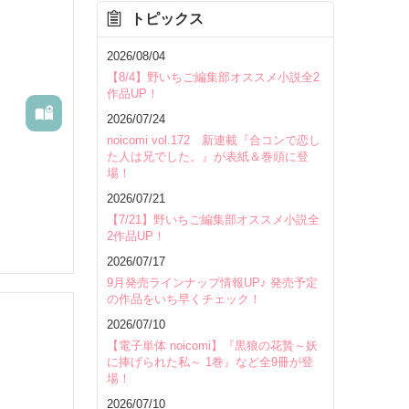
トピックス
を除く
2026/08/04
【8/4】野いちご編集部オススメ小説全2
作品UP！
2026/07/24
noicomi vol.172 新連載『合コンで恋し
た人は兄でした。』が表紙＆巻頭に登
場！
2026/07/21
【7/21】野いちご編集部オススメ小説全
2作品UP！
2026/07/17
9月発売ラインナップ情報UP♪ 発売予定
の作品をいち早くチェック！
2026/07/10
【電子単体 noicomi】『黒狼の花贄～妖
に捧げられた私～ 1巻』など全9冊が登
場！
いて
2026/07/10