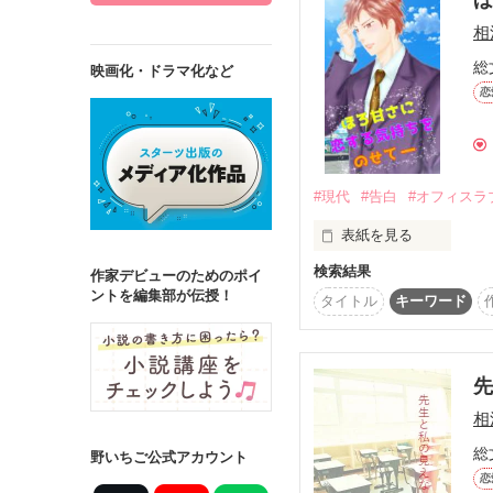
相
総
映画化・ドラマ化など
恋
詳しく検索
検索対象
タイトル
キ
#現代
#告白
#オフィスラ
ジャンル
表紙を見る
検索結果
いつもからかってくる
作家デビューのためのポイ
ントを編集部が伝授！
タイトル
キーワード
そんな彼に、手作りのシ
ステータス
☆プチプリコンテスト優
全て
完結
作品の長さ
相
長編
中編
総
野いちご公式アカウント
恋