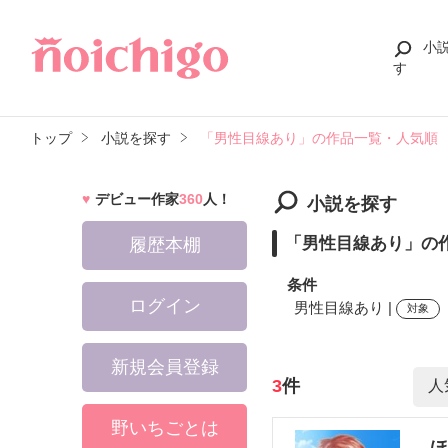
小
す
トップ
小説を探す
「男性目線あり」の作品一覧・人気順
デビュー作家
360
人！
小説を探す
「男性目線あり」の
履歴本棚
条件
ログイン
男性目線あり |
対象
新規会員登録
検索ワード
3
件
野いちごとは