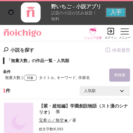
野いちご - 小説アプリ
入手
話題の小説が読み放題！
無料
ログイン
メニュー
ジュニア文庫
小説を探す
検索履歴
「無量大数」の作品一覧・人気順
条件
再検索
無量大数 |
タイトル, キーワード, 作家名
対象
1
件
検索ワード
【紫・超短編】学園創設物語（スト漫のシナ
を含む
リオ）
完
宝希☆／無空★
／著
を除く
総文字数/6,593