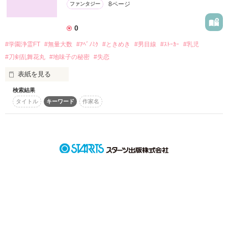
8ページ
ファンタジー
詳しく検索
検索対象
0
タイトル
キーワード
作家名
表紙コメント
#学園浄霊FT
#無量大数
#ｱﾍﾞﾉﾐｸ
#ときめき
#男目線
#ｽﾄｰｶｰ
#乳児
#刀剣乱舞花丸
#地味子の秘密
#失恋
あらすじ
表紙を見る
ジャンル
検索結果
15分で読めるキーワード 「地味」 の話に！☆

タイトル
キーワード
作家名
17.10.15.最後のあとがきに追加しました。

16/9/2に見たｽﾄｰｶｰに呪われて見る洗脳夢(脳が夢の重量に負けｼ
感想
ｽﾃﾑﾀﾞｳﾝする身体捕縛ﾁﾜﾜ今年の猛暑朝散歩の敵(例えば一列とし
て肉球がｱｽﾌｧﾙﾄに焼け付く(怒)))の一部流用お祓いｽﾄ漫のｼﾉﾌﾟｽ
ステータス
全て
完結
更新中
型ｼﾅﾘｵ。(私の知的所有財)洗脳夢が今日16/9/2(その代わり
16/9/23はam３時起床ﾍﾛﾍﾛ(怒)→9/23am7:30また洗脳夢復活
(怒)→9/30洗脳夢と2:30起床復活(怒)鼻や肉球以外も繊細→10/7
作品の長さ
長編
中編
短編
表紙をあとがき①にｺﾋﾟﾍﾟ。文字数制限の為です。台風一過も
過ぎて朝が寒く感じられましたが、引き続き洗脳夢は要らん。
作品の長さについて
ﾁﾜﾜの排便のﾘｽﾞﾑの為にも…そして宣伝ﾎﾞﾀﾝが現れたので10/8
の寒露で須佐男命合祀先輩と牛頭天王先輩の祭礼の宵宮(本宮前
コンテスト
夜)押した)を最後に無くなり子供の時の様な無夢の実現を目的
にはじめたのも事実です。ｽﾄｰｶｰがお祓いの架空話では相棒
超短編で謎をしかけろ！100文字ミステリーコンテスト