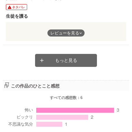
ネタバレ
生徒を護る
学園を創設するのは困難なことです。
レビューを見る
しかし、生徒を護る、という熱い心と素晴らしい手段で乗り越え
ようとします。
読んでいると、いつの間にか応援したくなる話です。
もっと見る
この作品のひとこと感想
すべての感想数：
6