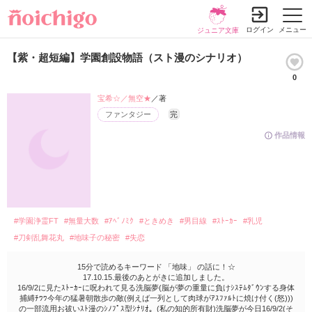
ログイン
メニュー
ジュニア文庫
【紫・超短編】学園創設物語（スト漫のシナリオ）
0
宝希☆／無空★
／著
ファンタジー
完
作品情報
#学園浄霊FT
#無量大数
#ｱﾍﾞﾉﾐｸ
#ときめき
#男目線
#ｽﾄｰｶｰ
#乳児
#刀剣乱舞花丸
#地味子の秘密
#失恋
15分で読めるキーワード 「地味」 の話に！☆
17.10.15.最後のあとがきに追加しました。
16/9/2に見たｽﾄｰｶｰに呪われて見る洗脳夢(脳が夢の重量に負けｼｽﾃﾑﾀﾞｳﾝする身体
捕縛ﾁﾜﾜ今年の猛暑朝散歩の敵(例えば一列として肉球がｱｽﾌｧﾙﾄに焼け付く(怒)))
の一部流用お祓いｽﾄ漫のｼﾉﾌﾟｽ型ｼﾅﾘｵ。(私の知的所有財)洗脳夢が今日16/9/2(そ