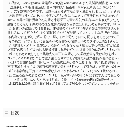
の代わり16/9/23はam３時起床ﾍﾛﾍﾛ(怒)→9/23am7:30また洗脳夢復活(怒)→9/30
洗脳夢と2:30起床復活(怒)鼻や肉球以外も繊細→10/7表紙をあとがき①にｺﾋﾟ
ﾍﾟ。文字数制限の為です。台風一過も過ぎて朝が寒く感じられましたが、引き続
き洗脳夢は要らん。ﾁﾜﾜの排便のﾘｽﾞﾑの為にも…そして宣伝ﾎﾞﾀﾝが現れたので
10/8の寒露で須佐男命合祀先輩と牛頭天王先輩の祭礼の宵宮(本宮前夜)押した)を
最後に無くなり子供の時の様な無夢の実現を目的にはじめたのも事実です。ｽﾄｰｶ
ｰがお祓いの架空話では相棒役。未視聴のｼﾞｬﾝｸﾞﾙﾌﾞｯｸ(吹き替えで伊勢谷さんを
楽しみにしてる)とｱﾍﾞﾉﾐｸｽ(超貧民ですが)が影響してます。これは乳児から読め
る内容です(お巡りと私の前でＩ垣とその上司だけ自白と同じをせんと(かつて三
好の為に「許す」という言葉を私の辞書から削除し私の命を守った為)許さんけ
どｴｾ贖罪しな)ｽﾄｰｶｰ三好(かつて罰ｹﾞｰﾑを食らったＩ垣と仕事の関係の絆が強過
ぎ三好の恋心を拒まわれる現状打破に単身赴任先の賃貸で性的にｱｲﾃﾞﾝﾃｨﾃｨの崩
壊にあわされ(怒)そして異動先で年下の先輩として業務妨害を受け成績を社内
No.ﾋﾞﾘにされた(怒)そして空き巣となりすまし詐欺(同人誌の原稿の著作者面～ｾ
ｯｸｽﾚｽの慰謝料結婚詐欺他の本当の激恋は悪の美学に反する「完全犯罪で時効」
不可(怒))を行ってまで超有名漫画家の素材をﾓﾃﾞﾙとして引き継いだ事でｲﾉｾﾝﾄﾜｰ
ﾙﾄﾞの精神論を三好にやや卑猥な人格にされ私のｱｲﾃﾞﾝﾃｨﾃｨがﾂﾝﾃﾞﾚ扱いされる
(怒)に至る怨みのある)にﾋﾛｲｯｸFTと…私が痺れ等の術に叫ばずに甘んじて受ける
と即入院、んな犬と別れは阻止。文鳥サイトJapaneseRiceBird他をﾘﾝｸ
16/12/11(2:22母の誕生日)羽生のFS日に完結17/01/04マンダギンジロウに会えた
目次