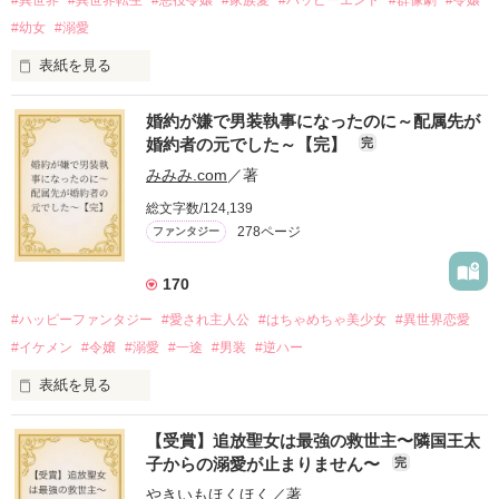
#異世界
#異世界転生
#悪役令嬢
#家族愛
#ハッピーエンド
#群像劇
#令嬢
#幼女
#溺愛
表紙を見る
婚約が嫌で男装執事になったのに～配属先が
『転生悪役幼女は最恐パパの愛娘になりました』

婚約者の元でした～【完】
完
番外編です。

みみみ.com
／著
※本編のネタバレを含みます。

総文字数/124,139
278ページ
ファンタジー
2025.9.26 

『Petit Chapter3 愛と呼ぶもの』を

公開しました

170
2025.10.24

#ハッピーファンタジー
#愛され主人公
#はちゃめちゃ美少女
#異世界恋愛
『Petit Chapter4 誰が為のごちそう』を

#イケメン
#令嬢
#溺愛
#一途
#男装
#逆ハー
表紙を見る
作品を読む
【受賞】追放聖女は最強の救世主〜隣国王太
＼異世界ラブコメ×ハッピーファンタジー／

子からの溺愛が止まりません〜
完
やきいもほくほく
／著