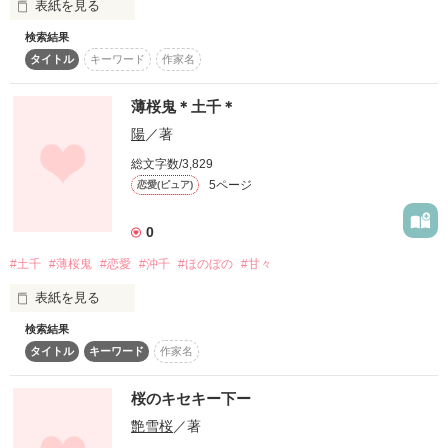
表紙を見る
検索結果
読者様600名突破

タイトル
キーワード
作家名
薄桜鬼 二次小説です

こちらは土×千となっております(*^ ^*)

薄桜鬼＊土千＊
ジャンル別ランキングランクIN

陽
／著
原作のイメージを壊したくない、二次創作ものが苦手な方は読
総文字数/3,829
ジャンル別ランク最高1位

まないことをおすすめ致します。

5ページ
恋愛(ピュア)
楽しく読んでいただけると嬉しいです*˙︶˙*)ﾉ"

総合ランキング最高22位

0
#土千
#薄桜鬼
#恋愛
#沖千
#ほのぼの
#甘々
大変恐縮であります

表紙を見る
作品を読む
検索結果
屯所が1番ホッとします。その後は悲しくて書けそうにありま
嬉しすぎてマヂ泣きしまいました///

タイトル
キーワード
作家名
せん…

土千(土方×千鶴)です。二次小説にご理解がある方はどうぞ(^^)
これは全て、ファン様、読者様のおかげです

桜のキセキー下ー
艶雪桜
／著