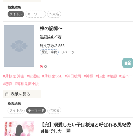
復刻！夏の野いちごビギナーズ応援コンテスト～中・長編チ
検索結果
ャレンジ！～
タイトル
キーワード
作家名
　世界に知れ渡る伝説の二匹の鬼、、、

通り名は桜鬼<ｵｳｷ>

　そんな鬼の名は

500文字の不気味なテスト、募集中。
桜の記憶〜
200文字でゾッ！こわい短編コンテスト
　　　　　金桜鬼×銀空鬼

「…僕、サクラのマーク、もってるよ」

黒猫44
／著
スターツ出版小説投稿サイト合同企画「1話からの長編大
　そんな名前を持つ二人は、、、、、

賞」野いちご！会場
総文字数/2,853
向井　悠<ﾑｶｲ ﾕｳ>

8ページ
歴史・時代
その他の条件
動画あり
コミックあり
0
　　　　双子の姉弟だった？！？！？！

鬼龍第８代目総長

✩ーーーーーーーーーーーーーーーーーーー✩

#薄桜鬼 沖主
#新選組
#薄桜鬼SSL
#沖田総司
#神様
#転生
#輪廻
#逆ハー
　　金桜鬼、、睡蓮海碧～mio suirenn～

#恋愛
#薄桜鬼夢小説
　　　心に闇を持つ姉

通り名は鬼神<ｷｼﾝ> 

「イオはボクのことわかってくれてると思ってたのに」    

表紙を見る
「…俺の言うことは、絶対だ」

検索結果
例えばの話

　　銀空鬼、、睡蓮泉碧～io suirenn～

タイトル
キーワード
作家名
　　　幼い頃の記憶をなくした弟

「ミオは一体、、、、、何をしているの？」

２人の物語が

【完】溺愛したい子は桜鬼と呼ばれる風紀委
人ならざる者を追い求め延々と輪廻を続ける生命があったとし
　　　　　　　　×

員長でした
完
よう。
