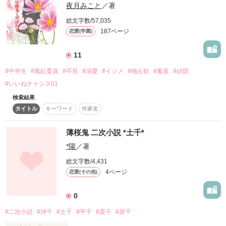
　　　　　　　龍鬼

今

夜月みこと
／著
☆ーーーーーーーーーーーーーーーーーーー✩

　　転校先で出会った「龍鬼」は双子を

総文字数/57,035
　　救えるのか？

187ページ
始まる…

恋愛(学園)
生きては、追い

死んでは、巡るの繰り返し

11
　　処女作です！！！

　暴力×流血シーンあります！苦手な方はUターンしてください
*****

#中学生
#風紀委員
#不良
#溺愛
#イジメ
#独占欲
#素直
#頑固
m(_ _)m

#いいねチャンス01
運命かはたまた呪いか･･･

一人でも多くの方に読んでいただけると嬉しいです！！

検索結果
亀更新…いえ、気まぐれ更新です

タイトル
キーワード
作家名
　　　　　クリック☟

*****

薄桜鬼 二次小説 *土千*
これは、１人の女神様と新選組の泡沫のような物語。
*陽
／著
桜鬼/サクラ/マーク/暴走族/ヤンキー/総長/女総長/組/ヤクザ/双
総文字数/4,431
子

4ページ
恋愛(その他)
作品を読む
作品を読む
*****

0
#二次小説
#沖千
#土千
#平千
#斎千
#原千
1000000pv突破
