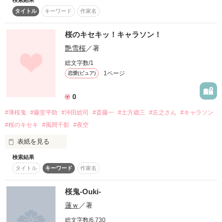
検索結果
もう私には、あなたしかいないのだから。

薄桜鬼の世界に現れた少女！

タイトル
キーワード
作家名
それは人斬りと恐れられた鬼の娘でもあった！

その少女は最強少女で頭も良い言う事無しの少女！

私を傷つけては癒やす、

その少女は訳あって新選組の屯所に訪れるすると…背後かは
桜のキセキッ！キャラソン！
「おい…そこでなにしてんだ」と言う男の声が…！

艶雪桜
／著
果たして少女の運命は！
美しくも恐ろしいその姿――……

総文字数/1
1ページ
恋愛(ピュア)
作品を読む
――あなたのためなら、

0
#薄桜鬼
#藤堂平助
#沖田総司
#斎藤一
#土方歳三
#左之さん
#キャラソン
どこまで堕ちようと構わない。

#桜のキセキ
#風間千影
#夜空
表紙を見る
検索結果
えーと作者達がふざけて作った「桜のキセキ」のオマケ話やキ
作品を読む
タイトル
キーワード
作家名
ャラソンですね(⌒～⌒)

はっきり言ってだらだら(笑)

だからほら…ね？ああいうこと言っちゃやですよ？

桜鬼-Ouki-
蓮ｗ
／著
まあ気長にクッキーやお茶でも用意して読みましょうよ！

総文字数/6,730