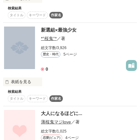
検索結果
高校最後の夏休み、

タイトル
キーワード
作家名
彼は突然現れた。

新選組に会ったとき美桜の止まった歯車が動きだす

キス魔な年上オオカミ

新選組×最強少女
❇︎緋月 要（ヒヅキ カナメ）

*°桜鬼°*
／著
そして美桜の心にも変化が訪れる

「やべ…お前まじ可愛いな。」

総文字数/3,926
5ページ
歴史・時代
捕らわれ美系女子高生

❇︎篠宮 神楽（シノミヤ カグラ）

0
「ちょっ…キスしすぎっ！/////」

表紙を見る
婚約者とのハチャメチャ二人暮らし！？

読者様５名突破

検索結果
Pv１０００突破

タイトル
キーワード
作家名
□■□■□■□■□■□■□■□■□■□■□■□■□■□■□■□

ありがとうございますｯ
誤字・脱字等あると思いますが、温かい目で受け流してくださ
世界最強と言われてる

大人になるほどに...
い。

薄桜鬼マジlove
／著
読んでくださった方、一言でも感想をいただけるととっても嬉
作品を読む
総文字数/1,025
しいです！

美しい少女は

4ページ
恋愛(ピュア)