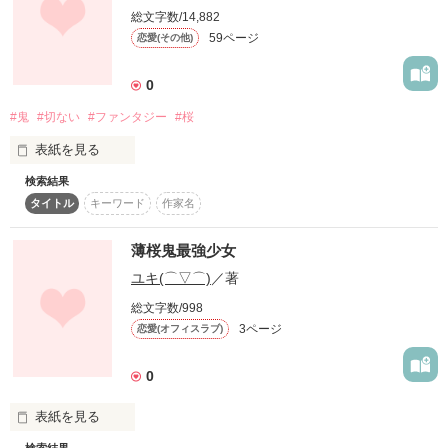
総文字数/14,882
59ページ
恋愛(その他)
0
#鬼
#切ない
#ファンタジー
#桜
表紙を見る
検索結果
タイトル
キーワード
作家名
この恋は、偶然ではなく必然だった。

薄桜鬼最強少女
ユキ(⌒▽⌒)
／著
それが罪だというのなら、

総文字数/998
3ページ
恋愛(オフィスラブ)
どんな罰でも受けましょう。

0
幾度裏切られようと、咎を受けようと。

表紙を見る