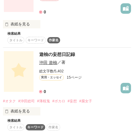
☟☟それではスタート☟☟
0
謎の刀と飼い猫と共に

表紙を見る
作品を読む
検索結果
未編集
タイトル
キーワード
作家名
タイムスリップをしてしまい

遊柚の妄想日記録
作品を読む
沖田 遊柚
／著
そこは今から約150年前の

総文字数/5,402
15ページ
実用・エッセイ
激動の時代

0
#オタク
#沖田総司
#薄桜鬼
#ボカロ
#妄想
#腐女子
"幕末"だったのだ

表紙を見る
検索結果
.

タイトル
キーワード
作家名
そこで出会ったのは

このページを開いてくれた方
