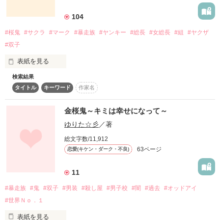
詳しく検索
104
検索対象
#桜鬼
#サクラ
#マーク
#暴走族
#ヤンキー
#総長
#女総長
#組
#ヤクザ
タイトル
キーワード
作家名
表紙コメント
#双子
あらすじ
表紙を見る
検索結果
サクラのマーク

ジャンル
タイトル
キーワード
作家名
それを見た者は二度と表の世界に戻れない

金桜鬼～キミは幸せになって～
感想
ゆりた☆彡
／著
ステータス
全て
完結
更新中
サクラのマーク

総文字数/11,912
63ページ
恋愛(キケン・ダーク・不良)
作品の長さ
長編
中編
短編
それは、見てはならないマーク

11
作品の長さについて
#暴走族
#鬼
#双子
#男装
#殺し屋
#男子校
#闇
#過去
#オッドアイ
一ノ瀬　恋<ｲﾁﾉｾ ﾚﾝ>

コンテスト
#世界Ｎｏ．１
超短編で謎をしかけろ！100文字ミステリーコンテスト
表紙を見る
桜鬼第８代目総長
