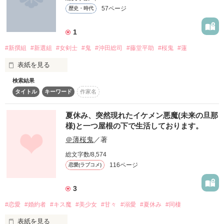
あ、そうそう。これ「桜のキセキ」呼んでない人マジで不利で
57ページ
歴史・時代
す(^w^)

1
薄桜鬼とか好きすぎで書いた奴だから、同じ頭の人はまあよん
でって!!

#新撰組
#新選組
#女剣士
#鬼
#沖田総司
#藤堂平助
#桜鬼
#蓮
じゃあね…オマケ作者達話で会えたら会いましょう!!

表紙を見る
アディオス♪
検索結果
私は桜鬼

タイトル
キーワード
作家名
世界No.１の殺し屋

作品を読む
夏休み、突然現れたイケメン悪魔(未来の旦那
人間なんか信じないよ

様)と一つ屋根の下で生活しております。
＠薄桜鬼
／著
絶対に

総文字数/8,574
大嫌いだ人間なんて

116ページ
恋愛(ラブコメ)
3
成宮美桜

#恋愛
#婚約者
#キス魔
#美少女
#甘々
#溺愛
#夏休み
#同棲
   ×

新選組

表紙を見る