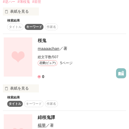
#逆ハー
#薄桜鬼
#前世
・あの日見た花の名前を僕達はまだ知らない←思い出

・薄桜鬼←ほぼ全部

表紙を見る
作品を読む
・魔法少女まどか☆マギカ←願いと苦しみ

検索結果
・ONEPIECE←名言

エッチなloveストーリ
タイトル
キーワード
作家名
桜鬼
作品を読む
作品を読む
maaaachan
／著
総文字数/507
5ページ
恋愛(ピュア)
0
表紙を見る
検索結果
未編集
タイトル
キーワード
作家名
緋桜鬼譚
作品を読む
楊華
／著