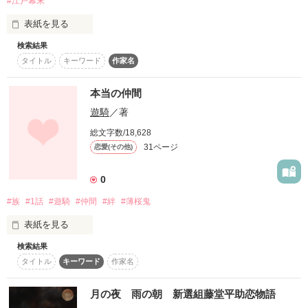
#江戸幕末
しかし少女達の心の闇はとてつもなく大きいものであった。

表紙を見る
“もしも・・・もしも願いが１つ叶うなら？”

2012.06.10

「私のーー私の生きる意味を知りたい。」

検索結果
「もう一人は嫌だ。助けて…。」

タイトル
キーワード
作家名
親友から京都のお土産でもらった桜柄の鈴。

「一君を助けて！」

†⌒яιй初のレビューいただきました！

けれどまさかタイムスリップするなんて…

「何で…何で私なの？違う自分になりたい!!」

本当の仲間
「もう一度最初からやり直したい!!」

｢ここを家にすればいい。｣

遊騎
／著
明日香。様

それがきっかけに新選組の人達との生活が始まる。

とても切なくとても甘い恋物語をどうぞーー。

総文字数/18,628
そして新選組の人達の優しさ、ぬくもりを気付き絆を深める事
           　 藤堂 平助

31ページ
恋愛(その他)
ありがとうございます！！！

になる

                　×

          　 霧ヶ隠 夜空

0
*****
             沖田 総司

#族
#1話
#遊騎
#仲間
#絆
#薄桜鬼
                  ×

             伊吹 華楠

表紙を見る
作品を読む
作品を読む
検索結果
             斎藤 一

　　　　強く地を叩き続ける雨に

タイトル
キーワード
作家名
                ×

           月ヶ瀬 桔梗

　　　 あんたは顔をしかめていた

月の夜 雨の朝 新選組藤堂平助恋物語
             土方 歳三
