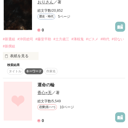
おりさん
／著
                ×

　　　 ──最後に笑ってくれねぇか？

             桜井 千鶴

総文字数/20,852
     ──お前の笑ってる顔が…見たい

5ページ
歴史・時代
             風間 千景 

                 ×

0
             火影 白蘭

　　なぁ誰か──

#新選組
#沖田総司
#藤堂平助
#土方歳三
#薄桜鬼
#ピスメ
#時代
#切ない
ーーーーーーーーーーーーーーーーーーー・盗作はおやめくだ
さい。

#新撰組
あたしが探している【仲間】を教えてくれ──
・コメントなどは喜んで承ります。

表紙を見る
・誹謗中傷もおやめください。

・質問コーナーをまた作るので質問も承ります。

検索結果
作品を読む
新選組八番隊長　藤堂平助の生きざまと愛した女性の物語で
・感想ノートに次々かいてってください。

タイトル
キーワード
作家名
す。

・感動的なセリフを教えてくだされば採用されるかも。

秋山香乃先生の藤堂平助の小説が好きで恋愛パートをもっと読
ーーーーーーーーーーーーーーーーーーー

みたかったという妄想が発展しました。女性キャラなど似た設
運命の輪
定ながら別人になりますのでよろしくお願いいたします。

それではごゆっくり…

香心×无
／著
新選組では時期により役職や編成が次々変わるので複雑なため
この幸せを噛みしめて…

総文字数/5,549
読みやすさのために

ーーーーーーーーーーーーーーーーーーー

10ページ
恋愛(逆ハー)
隊士が少ない時期は副長助勤、多くなってからは八番隊長と統
アイディアをもらったマンガ

一しています。

・狐×僕SS←先祖返りと転生

0
・ぬらりひょんの孫←妖怪の名前

・貧乏神が！←ネタを少し
