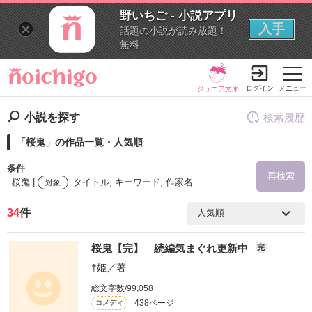
野いちご - 小説アプリ
入手
話題の小説が読み放題！
無料
ログイン
メニュー
ジュニア文庫
小説を探す
検索履歴
「桜鬼」の作品一覧・人気順
条件
再検索
桜鬼 |
タイトル, キーワード, 作家名
対象
34
件
検索ワード
桜鬼【完】 続編気まぐれ更新中
完
を含む
†姫
／著
総文字数/99,058
を除く
438ページ
コメディ