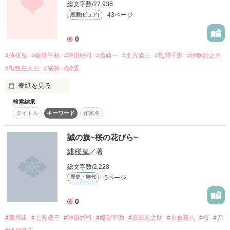
文章力のない†⌒яιйですが、これからもよろしくお願いします

総文字数/27,936
作品を読む
43ページ
恋愛(ピュア)
*****

0
2012.05.12

#薄桜鬼
#藤堂平助
#沖田総司
#斎藤一
#土方歳三
#風間千影
#伊吹龍之介
#複数主人公
#感動
#純愛
皆様のおかげで”桜鬼”完結できました

表紙を見る
検索結果
当時呪われた一族とも謳われた先祖返りの人々。

たくさんの応援、ありがとうございました

タイトル
キーワード
作家名
そのものは化け物扱いや大きな迫害を受けた。それ故固まって
村を作りひっそりと暮らしていた。

誠の旗~桜の花びら~
*****

しかしそのもの達の頭領等になってしまった者たちはみなみな
緋桜鬼
／著
そっろってこういう

総文字数/2,228
2012.05.19

生まれてきてごめんなさい

5ページ
歴史・時代
修正開始

0
そんな不幸な性をも背負った少女たちが恋をしたのは当時最も
京で恐れられていた新選組。

#新撰組
#土方歳三
#沖田総司
#藤堂平助
#原田左之助
#永倉新八
#桜
#刀
*****
