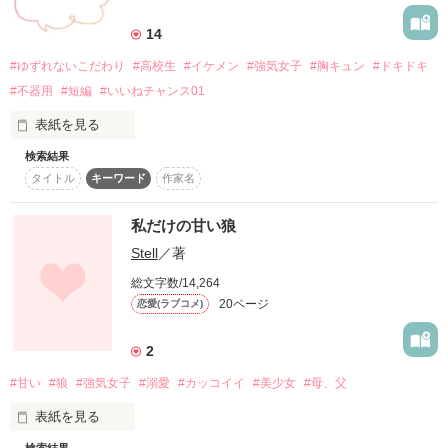
詳しく検索
14
検索対象
#ゆずれないこだわり
#高校生
#イケメン
#強気女子
#胸キュン
#ドキドキ
タイトル
キーワード
作家名
表紙コメント
#不器用
#短編
#いいねチャンス01
あらすじ
表紙を見る
検索結果
ジャンル
タイトル
キーワード
作家名
私だけの甘い狼
感想
Stell
／著
使えないマニュアルなんて、必要ないじゃん。

ステータス
全て
完結
更新中
総文字数/14,264
20ページ
恋愛(ラブコメ)
作品の長さ
長編
中編
短編
マニュアル通りじゃ不満な強気女子

2
×

作品の長さについて
マニュアルがないと不安なイケメン

#甘い
#狼
#強気女子
#溺愛
#カッコイイ
#美少女
#母、父
コンテスト
表紙を見る
超短編で謎をしかけろ！100文字ミステリーコンテスト
ふたりの恋は完成するの！？

検索結果