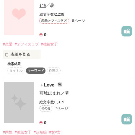
　キス、して？」

ﾀﾆｶ
／著
「早くやりなさいよ!」

総文字数/2,238
8ページ
恋愛(オフィスラブ)
無意識な甘い言葉に…

0
*:.。.:*・.:*・。:

#恋愛
#オフィスラブ
#強気女子
強気女子*橘花音

表紙を見る
-Tachibana Kanon-

検索結果
「ねぇねぇ」

×

タイトル
キーワード
作家名
意地悪男子*新垣爽太

「何よ？」

-Niigaki Souta-

＋Love
完
藍城ほまれ
／著
*:.。.:*・.:*・。:

「ぼぼぼ、僕と結婚してくだしゃいっ」

総文字数/1,315
一見草食男子、中身は肉食

7ページ
その他
「煽るなよ…」

0
「そんなこと言ってると襲うぞ？」

#同性
#強気女子
#超短編
#女×女
...........噛みやがった
