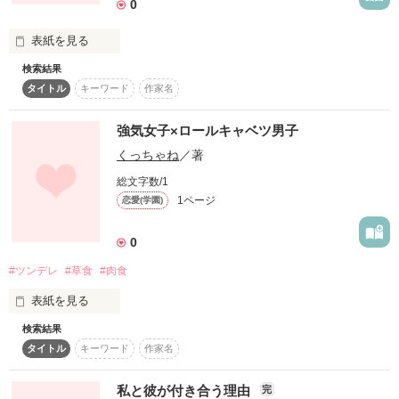
0
決してホラーじゃないです！

短編です！

癒されてくれると嬉しいです(*´﹀`*)

表紙を見る
作品を読む
検索結果
「ばーか」

タイトル
キーワード
作家名
感想ノート

・妃芽乃様…♡

「うるさい！」

強気女子×ロールキャベツ男子
くっちゃね
／著
ありがとうございます( ´﹀` )
今日も私達は反発し合う。

総文字数/1
1ページ
恋愛(学園)
作品を読む
0
でもね、

#ツンデレ
#草食
#肉食
君のことが好きなんです。

表紙を見る
検索結果
普段強気、ときどきドM女子

タイトル
キーワード
作家名
「嫌いじゃ、ない」

私と彼が付き合う理由
完
「好きだから…
