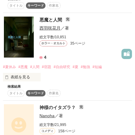
私の夏休み最大の仕事は

タイトル
キーワード
作家名
子供の読書感想文の

復刻！夏の野いちごビギナーズ応援コンテスト～中・長編チ
ャレンジ！～
ゴーストライターになること

作品を読む
悪魔と人間
完
500文字の不気味なテスト、募集中。
これは、宮沢賢治作

西羽咲花月
／著
「グスコーブドリの伝記」

200文字でゾッ！こわい短編コンテスト
の読書感想文です

総文字数/10,851
スターツ出版小説投稿サイト合同企画「1話からの長編大
35ページ
ホラー・オカルト
賞」野いちご！会場
読んでも全く面白くないと思いますので

興味がある方だけどうぞ(^^)

その他の条件
4
動画あり
コミックあり
・:*:・:・:・:*:・:・:・:*:・:・:・:*:・

#夏休み
#悪魔
#人間
#宿題
#自由研究
#夏
#勉強
#短編
2019.8.20  公開

表紙を見る
・:*:・:・:・:*:・:・:・:*:・:・:・:*:・

検索結果
「悪魔と人間」

タイトル
キーワード
作家名
【 レビュー御礼 】

これは夏休みの自由研究

神様のイタズラ？
完
まふぃん☆彡さま

こんなつまらない文章にレビューをいただき

Nanoha
／著
研究結果は以下のとおり。

ありがとうございます。

総文字数/21,995
次は胸キュンをお届けできるように頑張ります！
158ページ
コメディ