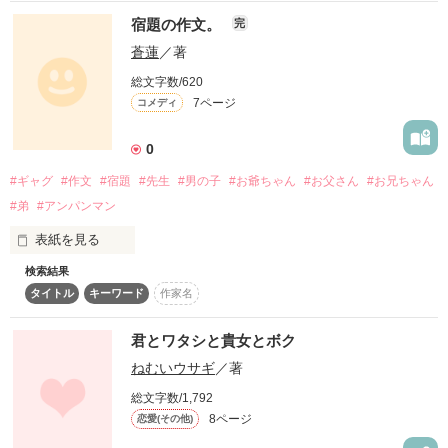
ぜひ読んでやってください。

宿題の作文。
完
感想、受け付けてます！

蒼蓮
／著
中１のところで一旦終わりです。

総文字数/620
ここまでしかまだ生きてないのでw

7ページ
コメディ
不定期に更新しますが、一応完結です！

0
✼••┈┈┈┈••✼••┈┈┈┈••✼

#ギャグ
#作文
#宿題
#先生
#男の子
#お爺ちゃん
#お父さん
#お兄ちゃん
2017/04/09

#弟
#アンパンマン
START

表紙を見る
↓

検索結果
まだまだ更新...？

タイトル
キーワード
作家名
✼••┈┈┈┈••✼••┈┈┈┈••✼

アホみたいな話を

君とワタシと貴女とボク
2017/04/20

たらたらと書きます(笑)

ねむいウサギ
／著
実用エッセイで9位！
総文字数/1,792
8ページ
恋愛(その他)
作品を読む