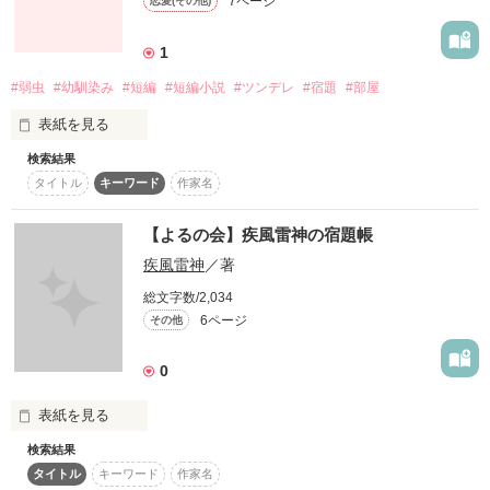
7ページ
恋愛(その他)
1
『その他大勢キャラなし男子が

#弱虫
#幼馴染み
#短編
#短編小説
#ツンデレ
#宿題
#部屋
クラスで目立つ女子に恋をした』

表紙を見る
報われない恋

検索結果
諦める？頑張る？

タイトル
キーワード
作家名
◇◇◇◇

【よるの会】疾風雷神の宿題帳
アンタは昔っから

主人公は

疾風雷神
／著
アタシがいないと

カジュアルに狂っています

だめだもんねっ!!

総文字数/2,034
6ページ
その他
恋愛らしくない失笑シニカル恋愛モノ

0
●短編小説No.006●
はじまり2011.02.07〜

表紙を見る
〜2011.06.12おわり

検索結果
ふぃよるど様主催の【よるの会】お題作品です。
作品を読む
浮気とか二股とかセカンドとか不倫とか

タイトル
キーワード
作家名
略奪愛の先にあるものは何？
