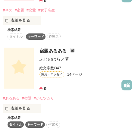
0
#キス
#宿題
#恋愛
#女子高生
ここでは毎回ふぃよるどが、『お題』と『条件』を提示し

表紙を見る
参加者の方々には

検索結果
タイトル
キーワード
作家名
それに合わせた一品を完成させ、感想ノートにて、みんなで甘
辛問わずの品評会を行います。

宿題あるある
完
｢夏休み中の家庭科の宿題はだいすきな人とキスをする事で
ふじのはら
／著
す。｣

あくまでも『勉強会』ですので、企画参加は自由であり、

総文字数/347
14ページ
実用・エッセイ
お題も必ずやらなくても結構です。

0
とある女子高。

先生が言ったはちゃめちゃな宿題。

#あるある
#宿題
#かたツムり
作品を読む
表紙を見る
検索結果
いやー(笑)

さて、

タイトル
キーワード
作家名
宿題ってめんどいわ(笑)

ユリはこの宿題を無事終える事ができるのか…？
