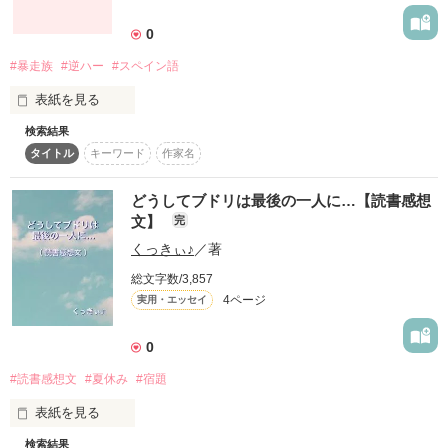
詳しく検索
0
検索対象
#暴走族
#逆ハー
#スペイン語
タイトル
キーワード
作家名
表紙コメント
表紙を見る
あらすじ
検索結果
タイトル
キーワード
作家名
ジャンル
先生。。。元気にしてますか？

どうしてブドリは最後の一人に…【読書感想
前に先生が行ってた夢、私が変わりに叶えるね

文】
完
感想
くっきぃ♪
／著
すぐ先生に会いに行きたいけどもう少し待っててね

ステータス
全て
完結
更新中
総文字数/3,857
何年、何十年かかるかわからないけど絶対絶対叶えるからね

4ページ
実用・エッセイ
作品の長さ
長編
中編
短編
前に「お前の夢は」って聞かれたとき恥ずかしくて言えなかっ
たけどでもいまなら言えるよ

0
作品の長さについて
#読書感想文
#夏休み
#宿題
もう叶うことはないけど

コンテスト
表紙を見る
超短編で謎をしかけろ！100文字ミステリーコンテスト
私ね--------
検索結果