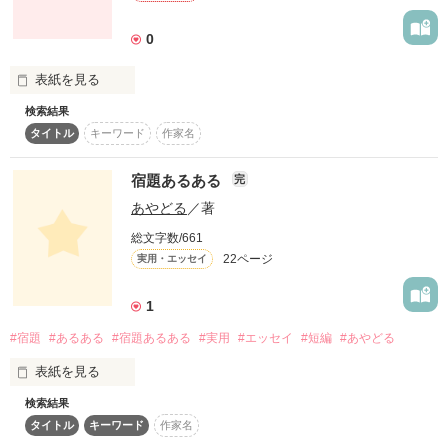
∧∧  2010.7〜
0
作品を読む
表紙を見る
検索結果
あなたは近くて遠い

タイトル
キーワード
作家名
宿題あるある
完
あやどる
／著
あたしをちゃんと見て

総文字数/661
22ページ
実用・エッセイ
1
子供扱いしないでよ
#宿題
#あるある
#宿題あるある
#実用
#エッセイ
#短編
#あやどる
表紙を見る
作品を読む
検索結果
宿題あるある

タイトル
キーワード
作家名
連載開始です！！！
