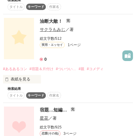
検索結果
日本の田舎にある高校。生徒数も少なく、みんなが伸び伸びと
キモチワリー！

タイトル
キーワード
作家名
自由に過ごすこの高校では、年に一度のイベントである文化祭
が開かれている！

油断大敵！
完
★

三年生のあるクラスは、ステージで劇を発表することになっ
サクラもみじ
／著
た。多くの人が始まるのを心待ちにしている。

総文字数/512
☆★☆

司会の話が終わると、ゆっくりと緞帳が上がっていく。

1ページ
実用・エッセイ
さいマサ様

さあ、楽しい時間の始まりだ！

0
金城　零様

#あるあるコン
#宿題＆片付け
#ついつい…
#親
#コメディ
げっこ様

表紙を見る
SHIRO様

検索結果
やらなくちゃって思ってはいるんだけどね…………？？
タイトル
キーワード
作家名
素敵なレビュー

ありがとうございます

m(_ _)m

宿題…短編…
完
作品を読む
作品を読む
星花
／著
☆★☆

総文字数/925
3ページ
恋愛(その他)