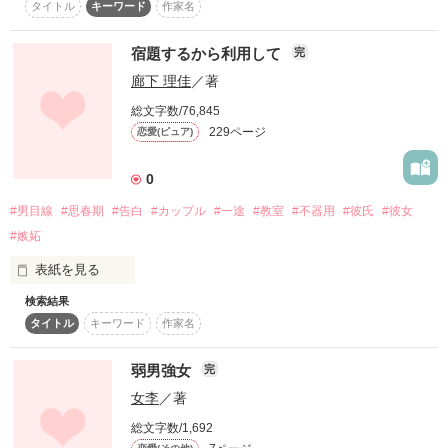
タイトル
キーワード
作家名
宿題するから利用して
完
でも前途多難……？！

廊下 理佳
／著
総文字数/76,845
229ページ
恋愛(ピュア)
お題で書いた短編ものになります。

0
#男目線
#思春期
#告白
#カップル
#一途
#教室
#不器用
#彼氏
#彼女
作品を読む
#嫉妬
表紙を見る
検索結果
タイトル
キーワード
作家名
健気少女

「何があってもあたし信じるよ」

一途少年

弱男強女
完
「オレはお前に出会って変わったんだ」

女李
／著
……みたいな

総文字数/1,692
キラキラ２人が出てこないシュール恋愛
