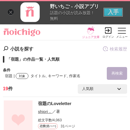
野いちご - 小説アプリ
入手
話題の小説が読み放題！
無料
ログイン
メニュー
ジュニア文庫
小説を探す
検索履歴
「宿題」の作品一覧・人気順
条件
再検索
宿題 |
タイトル, キーワード, 作家名
対象
19
件
検索ワード
宿題のLoveletter
を含む
shiori．
／著
総文字数/4,063
を除く
31ページ
恋愛(逆ハー)