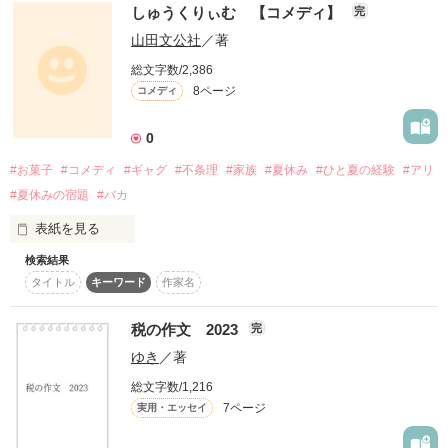
皆思ったことない！？

しゅうくりぃむ 【コメディ】
完
山田文公社
／著
と言うわけで

私、麦菜が思ったこと！

総文字数/2,386
どんどん書いてやろうじゃないの！

8ページ
コメディ
作品を読む
0
ジャンル別ランキング最高１５位！

皆さんありがとう！
#お菓子
#コメディ
#ギャグ
#不条理
#家族
#夏休み
#ひと夏の経験
#アリ
#夏休みの宿題
#バカ
作品を読む
表紙を見る
検索結果
余は冷蔵庫に入っている、いつも食べられないシュークリーム
タイトル
キーワード
作家名
を見つけた。

家族の誰もが美味しくない、またはマズイと言い、食べさせて
税の作文 2023
完
はくれないのだ。

ゆき
／著
しかし今日は皆プールで家には誰もいない…今がチャンスなの
総文字数/1,216
だ。

7ページ
実用・エッセイ
今日こそあの、シュークリームを口にする日なのだ…。