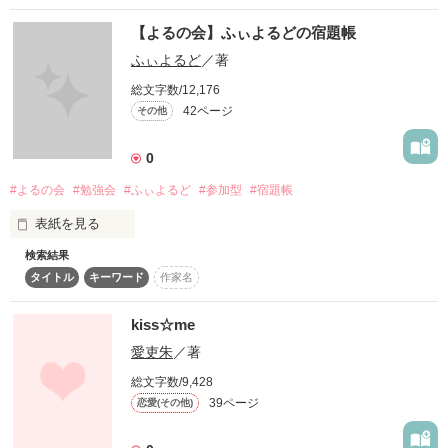
【よるの会】ふぃよるどの宿題帳
作品を読む
ふぃよるど
／著
作品を読む
総文字数/12,176
42ページ
その他
0
#よるの会
#勉強会
#ふぃよるど
#参加型
#宿題帳
表紙を見る
検索結果
ここでは

タイトル
キーワード
作家名
ふぃよるどと

みなさまで

kiss☆me
一緒に勉強をして

愛吏朱
／著
みようという

総文字数/9,428
39ページ
恋愛(その他)
『勉強会』

の企画作品です！
