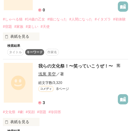
0
作品を読む
#しゃべる猫
#14歳の乙女
#猫になった
#人間になった
#イタズラ
#初体験
作品を読む
#宿題
#家族
#楽しい
#天使
表紙を見る
検索結果
タイトル
キーワード
作家名
14歳の乙女が

我らの文化祭！〜笑っていこうぜ！〜
完
マ、マ、マーキング？

浅葱 美空
／著
総文字数/3,320
★

8ページ
コメディ
3
★

#文化祭
#劇
#笑顔
#宿題
#珍回答
なんでアタシが

表紙を見る
あんたの体舐めなきゃいけないのよ？
