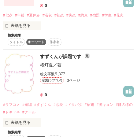
作品を読む
0
#七夕
#年齢
#夏休み
#浴衣
#初恋
#失恋
#約束
#宿題
#学生
#花火
表紙を見る
検索結果
かなり久しぶりに恋愛物をと

タイトル
キーワード
作家名
行き当たりばったりで書いていきます(笑)

完結予定は立てずに思いつきで、増えたり減ったり完結します
すずくんが課題です
完
←

椿灯夏
／著
*********←毎に男女目線が

総文字数/1,377
入れ替わります

3ページ
恋愛(ラブコメ)
◆ 男性目線

0
#ラブコメ
#短編
#すずくん
#恋愛
#ドタバタ
#宿題
#胸キュン
#ほのぼの
#ドキドキ
#クール
作品を読む
表紙を見る
検索結果
すずくんが好きです。
