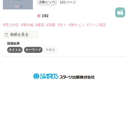
161ページ
恋愛(ピュア)
詳しく検索
検索対象
192
タイトル
キーワード
作家名
表紙コメント
#理人作品
#番外編
#厳選
#溺愛
#甘々
#胸キュン
#ファン限定
あらすじ
表紙を見る
検索結果
ジャンル
タイトル
キーワード
作家名
感想
理人作品厳選─番外編集─

ステータス
全て
完結
更新中
作品の長さ
長編
中編
短編
•┈┈┈••✦☪︎✦••┈┈┈•

作品の長さについて
〜Lineup〜

コンテスト
超短編で謎をしかけろ！100文字ミステリーコンテスト
♧俺の言うとおりにしてください、お嬢様。
