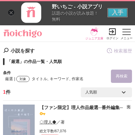
野いちご - 小説アプリ
入手
話題の小説が読み放題！
無料
ログイン
メニュー
ジュニア文庫
小説を探す
検索履歴
「厳選」の作品一覧・人気順
条件
再検索
厳選 |
タイトル, キーワード, 作家名
対象
1
件
検索ワード
【ファン限定】理人作品厳選─番外編集─
完
を含む
◇理人◆
／著
を除く
総文字数/67,076