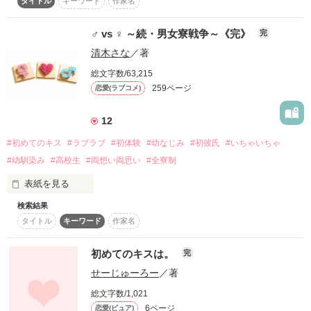
タイトル
キーワード
作家名
作品を読む
♂ vs ♀ ～続・男女寮戦争～《完》
完
清木さな
／著
女になりたい。

あいつにとって女になりたい。

総文字数/63,215
259ページ
恋愛(ラブコメ)
私の切実な想い。

あいつに届け！
12
#初めてのキス
#ラブラブ
#初体験
#幼なじみ
#初彼氏
#いちゃいちゃ
作品を読む
#幼馴染み
#高校生
#両想い両思い
#全寮制
表紙を見る
検索結果
「男と付き合うって、どういうことかわかってんの？」

タイトル
キーワード
作家名
クールな男子寮長

初めてのキスは。
完
瀬戸内貴斗

せーじゅーろー
／著
総文字数/1,021
6ページ
恋愛(ピュア)