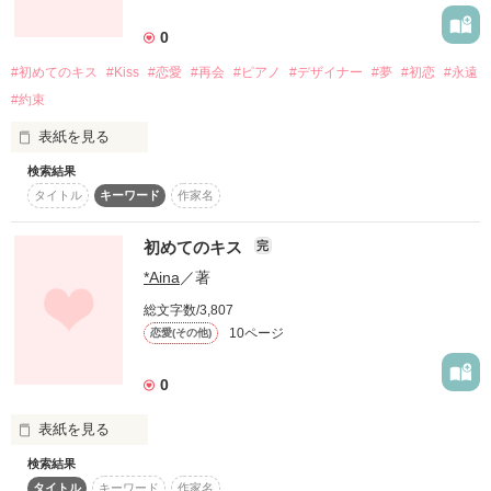
詳しく検索
0
検索対象
#初めてのキス
#Kiss
#恋愛
#再会
#ピアノ
#デザイナー
#夢
#初恋
#永遠
タイトル
キーワード
作家名
表紙コメント
#約束
あらすじ
表紙を見る
検索結果
ジャンル
タイトル
キーワード
作家名
恋なんて知らなかった。

初めてのキス
完
感想
*Aina
／著
キスの仕方なんて知らなかった。

ステータス
全て
完結
更新中
総文字数/3,807
10ページ
恋愛(その他)
作品の長さ
長編
中編
短編
がむしゃらに夢を追いかけて

0
恋なんて知らなかった。

作品の長さについて
表紙を見る
コンテスト
でも、あなたという嵐が

検索結果
あたしに到来したよ。

超短編で謎をしかけろ！100文字ミステリーコンテスト
タイトル
キーワード
作家名