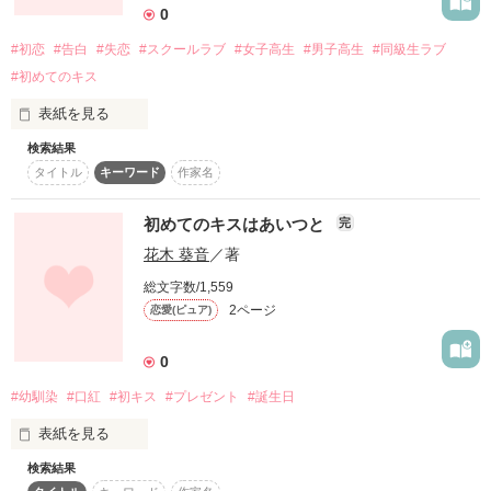
0
matunohaku

#初恋
#告白
#失恋
#スクールラブ
#女子高生
#男子高生
#同級生ラブ
間宮 柊摩

#初めてのキス
maminotouma

表紙を見る
椎名 蜜柑

siinamikan

検索結果
これは私のお気に入りの作品です！

タイトル
キーワード
作家名
初恋をした女子高生、あゆな。

初めてのキスはあいつと
完
花木 葵音
／著
作品を読む
恋なんて初めてでなにをしたらいいのか

なにもわからない。告白なんてできるわけない。

総文字数/1,559
2ページ
恋愛(ピュア)
でも、ずっと一緒にいたいよ。

0
今、きみに想いを伝えるよ。

#幼馴染
#口紅
#初キス
#プレゼント
#誕生日
ぜひ、読んでみてね〜✿˘︶˘✿ ).｡.:* ♬*゜

表紙を見る
検索結果