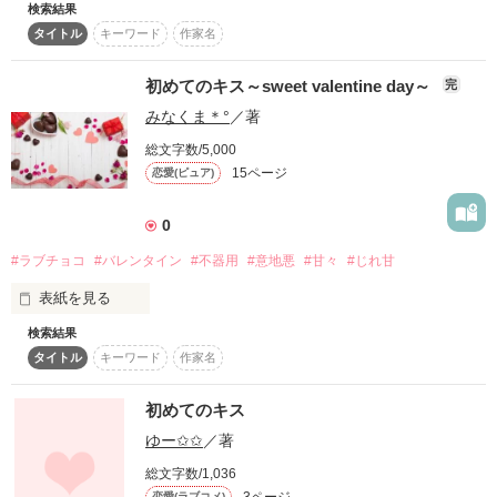
検索結果
＼　梅村美優、人生の大ピンチ！！！　／

作品を読む
タイトル
キーワード
作家名
2012.11.25　完結
大大好きな彼氏から「目、閉じて？」って言われました。

初めてのキス～sweet valentine day～
完
作品を読む
みなくま＊°
／著
シチュエーション：満点。

総文字数/5,000
彼の顔の良さ：プライスレス。

15ページ
恋愛(ピュア)
0
――ただひとつの問題は、私の口内が【カレーパン】なこと。

#ラブチョコ
#バレンタイン
#不器用
#意地悪
#甘々
#じれ甘
表紙を見る
ねぇ、誰か教えて。初キスの思い出が「スパイスたっぷり辛
口」って女子高生としてどうなの――！？

検索結果
✼••┈┈••✼••┈┈••✼••┈┈••✼••┈┈••✼

タイトル
キーワード
作家名
✿❀✿❀✿❀✿❀✿

私だけに意地悪な彼

初めてのキス
夢見がちなヒロインの、必死すぎるファーストキス回避（？）
ゆー✩ ✩
／著
けれど、そんなあなたに恋をしました。

脳内爆走コメディ！

総文字数/1,036
私の気持ち、受け取ってくれますか？

恋愛(ラブコメ)