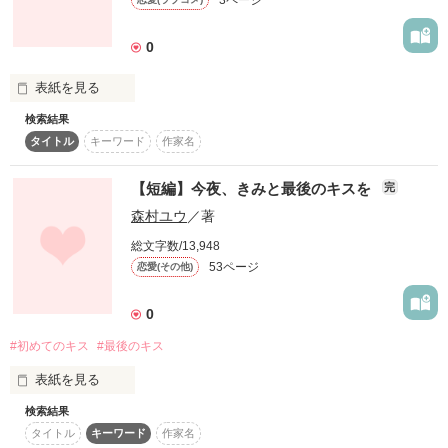
3ページ
0
作品を読む
表紙を見る
検索結果
*⑅︎୨୧┈︎┈︎┈︎┈︎┈︎┈︎┈┈︎┈︎┈︎┈︎┈︎୨୧⑅︎*

              みなさんこんにちは‼︎

タイトル
キーワード
作家名
好きなのに素直になれない女の子

みなさんは自分のファーストキスを覚えていますか？

山口 楓 (やまぐち かえで)

ファーストキスってなかなか忘れられなくてやっぱり大好きな
【短編】今夜、きみと最後のキスを
完
人としたいですよね♩ 

森村ユウ
／著
×

キスをされる瞬間やドキドキなどが

きっとこの小説で味わえると思います♡♡ 

総文字数/13,948
意地悪で素直になれない男の子

53ページ
恋愛(その他)
相原 涼 (あいはら りょう)

0
*⑅︎୨୧┈︎┈︎┈︎┈︎┈︎┈︎┈┈︎┈︎┈︎┈︎┈︎୨୧⑅︎*

作品を読む
#初めてのキス
#最後のキス
表紙を見る
「浮かれた顔して歩いてるとこけるぞ」

検索結果
ﾟ･*:.｡..｡.:*･゜ﾟ･*:.｡. .｡.:*･ﾟ

タイトル
キーワード
作家名
「あ、あんたこそ！」
