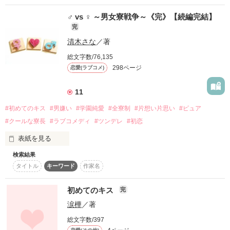
月のように　星のように

♂ vs ♀ ～男女寮戦争～《完》【続編完結】
完
清木さな
／著
やわらかく微笑むきみと

そんな素直になれない2人にやってくる

総文字数/76,135
甘くてちょっぴり切ない特別な日。

298ページ
恋愛(ラブコメ)
初めてのキスをした──……

11
#初めてのキス
#男嫌い
#学園純愛
#全寮制
#片想い片思い
#ピュア
恋愛の神様は微笑んでくれるーーー？

#クールな寮長
#ラブコメディ
#ツンデレ
#初恋
(2010/04/09－2010/04/18)

表紙を見る
検索結果
✼••┈┈••✼••┈┈••✼••┈┈••✼••┈┈••✼

「男に勝てると思ってんの？」

タイトル
キーワード
作家名
作品を読む
クールな男子寮長 

バレンタインの短編小説です！

初めてのキス
完
瀬戸内貴斗

涙樺
／著
ラブチョコ★フェスタ

参加作品です！

総文字数/397