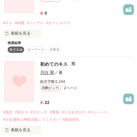
「あんたが、初めての彼氏なんだから！」

0
男嫌いの女子寮長

#キス
#純愛
#ツンデレ
#せーじゅーろ
牧村美月

表紙を見る
検索結果
「俺とのファーストキス覚えてないの？」

タイトル
キーワード
作家名
「愛佳。」

両想いになった二人の前に、謎の幼なじみ登場

初めてのキス
完
「うん？」

あたしの初めてのキスは、瀬戸内じゃなかったの!?

月白 翠
／著
総文字数/1,244
初めてのキスは。

2ページ
恋愛(ピュア)
※『♂ vs ♀ ～男女寮戦争～』の続編です。

どんな味？

22
リクエストくださった方、最後まで読んでくださった皆様、本
当にありがとうございました。

#残念
#初キス
#大ピンチ
#青春
#ときめきゼロ
#カレーパン
#少女漫画の神様消臭してください
#無垢彼氏
素敵なレビュー感謝です！

表紙を見る
2011.10.26　公開
