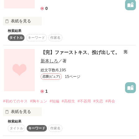
0
甘く切ない、キスをしてみませんか？

数年ほど居なかった間に

表紙を見る
総合PV数120万越え・読者数170人

検索結果
読者の皆様、本棚に入れてくださった皆様、ありがとうござい
生まれて 

タイトル
キーワード
作家名
ます｡ﾟ(ﾟ´Д｀ﾟ)ﾟ｡

初めての 

※内容を一部変更いたしました。

【完】ファーストキス、投げ出して。
完
side悠→甘いキスの後は…♡に変更いたしました。

キスは 

新本しろ
／著
本当に沢山の方にお読みいただき本当にありがとうございます

ソーダ水の

総文字数/6,195
かなり遅れてしまいましたが、コメを書いていただいた方

15ページ
恋愛(ピュア)
かんたん感想をしていただいた方、沢山の方に感謝をさせてい
泡の 

ただきます

1
本当にありがとうございますm(_ _)m
一粒が 

#初めてのキス
#胸キュン
#短編
#高校生
#不器用
#失恋
#再会
心に 

表紙を見る
作品を読む
落ちた 

検索結果
感じ
タイトル
キーワード
作家名