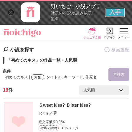
野いちご - 小説アプリ
入手
話題の小説が読み放題！
無料
ログイン
メニュー
ジュニア文庫
小説を探す
検索履歴
「初めてのキス」の作品一覧・人気順
条件
再検索
初めてのキス |
タイトル, キーワード, 作家名
対象
18
件
検索ワード
Ｓweet kiss? Ｂitter kiss?
を含む
Ｒｪｎ
／著
総文字数/29,954
を除く
105ページ
恋愛(その他)