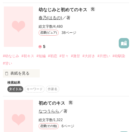
2011.1.6　公開

幼なじみと初めてのキス
完
作品を読む
2011.7.15 完結

春乃(はるの)
／著
総文字数/4,480
38ページ
恋愛(ピュア)
※続編完結しました。

5
リクエストくださった方、最後まで読んでくださった皆様、本
当にありがとうございました。
#幼なじみ
#初キス
#短編
#初恋
#甘々
#激甘
#大好き
#片想い
#幼馴染
#甘い
表紙を見る
作品を読む
検索結果
幼なじみの悠が好き…。

タイトル
キーワード
作家名
優しい彼の笑顔が好き…。

初めてのキス
完
今日、彼に告白します。

なつうらら
／著
甘く切ない、ラブストーリー。

総文字数/1,322
6ページ
恋愛(その他)
初めてのキスは、幼なじみとのキス…。　
