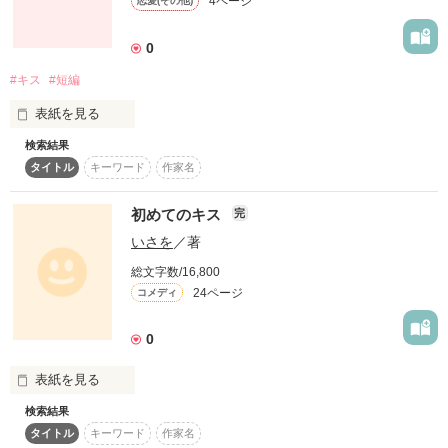
4ページ
恋愛(その他)
「絶対、男になんか負けないんだから！」

素直になれない2人のじれったい甘々な

0
男嫌いの女子寮長 

お話を是非読んでみてください♪

#キス
#短編
牧村美月

表紙を見る
検索結果
「強がってる子、いじめたくなっちゃうんだよね」

タイトル
キーワード
作家名
作品を読む
初めてのキス…

本性は女好き、なんちゃって優等生　

初めてのキス
完
あの頃を

彩木優也

いさを
／著
あの純情だったころを

思いだしてみた。

総文字数/16,800
24ページ
コメディ
明日から、うちの学校が共学になるなんて…

短編です。

0
神様、平和な女子校生活を奪わないでください！！

凄く短いです。
表紙を見る
ついに、男女寮戦争始まる！？

検索結果
いつもあなたを待ってるよ。
作品を読む
タイトル
キーワード
作家名