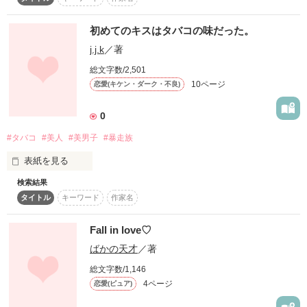
復刻！夏の野いちごビギナーズ応援コンテスト～中・長編チ
ャレンジ！～
初めてのキスはタバコの味だった。
高2の秋、あたしは

500文字の不気味なテスト、募集中。
j.j.k
／著
最初で最後の恋をした。

誰もがした普通の恋愛

200文字でゾッ！こわい短編コンテスト
総文字数/2,501
10ページ
恋愛(キケン・ダーク・不良)
スターツ出版小説投稿サイト合同企画「1話からの長編大
賞」野いちご！会場
あなたに出逢えたから

0
あたしは今、ここにいて、

好きって気持ちを知ったんだ。

その他の条件
動画あり
コミックあり
#タバコ
#美人
#美男子
#暴走族
表紙を見る
もう一度、あなたと

検索結果
会えたら甘いキスをしたい。

タイトル
キーワード
作家名
初めてのキスはタバコの味。

〜〜〜〜〜〜〜〜〜〜〜〜

私に、教えてくれたのは、

体験した事があると思います。

彼だったーーー。

Fall in love♡
気軽に読んでいってくれたら嬉しいです。
.
ばかの天才
／著
三浦 美嘉

総文字数/1,146
miuramika

作品を読む
4ページ
恋愛(ピュア)
作品を読む
松野 珀
