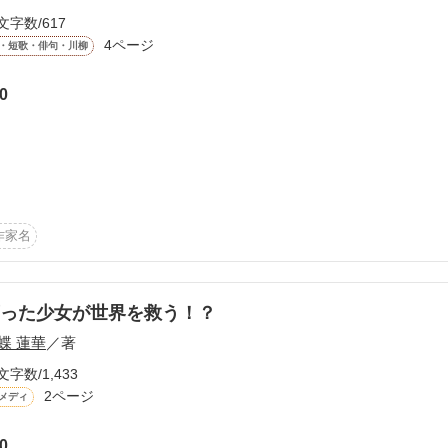
文字数/617
4ページ
・短歌・俳句・川柳
え。 

0
界は貴方の玩具ではありません。

ゃん、犬。 

て見せます。」

作家名


った少女が世界を救う！？
てしまうなら、給食のオバサン、ちょっとハゲた教頭、コンビニの店員
蝶 蓮華
／著
文字数/1,433
2ページ
メディ
0