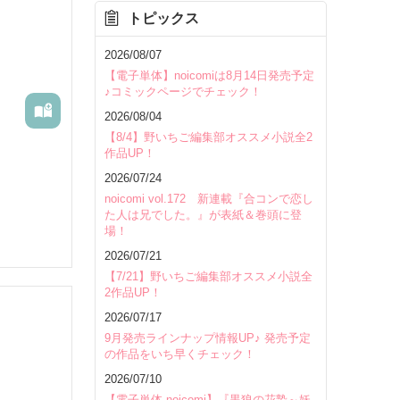
トピックス
を除く
2026/08/07
【電子単体】noicomiは8月14日発売予定
♪コミックページでチェック！
2026/08/04
【8/4】野いちご編集部オススメ小説全2
作品UP！
2026/07/24
noicomi vol.172 新連載『合コンで恋し
た人は兄でした。』が表紙＆巻頭に登
場！
2026/07/21
【7/21】野いちご編集部オススメ小説全
2作品UP！
2026/07/17
9月発売ラインナップ情報UP♪ 発売予定
の作品をいち早くチェック！
いて
2026/07/10
【電子単体 noicomi】『黒狼の花贄～妖