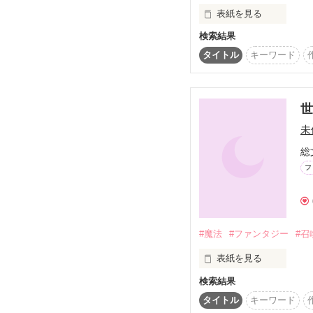
表紙を見る
竜騎士の国ジグン

姫メイファン・ジグン

検索結果
ある不慮の事故で命を
王子ローハン・ジグン

そして、聖女の家系と
タイトル
キーワード
でていく。

200年前のあの忌まわし
しかし、細かく目を向
歴史は繰り返すのはなぜ
自分達の世界を救うた
そして、あることをき
世
「私のこの力があれば…
未
そう考えた彼女は、世直
総
フ
表紙絵

相田えい様

@ei20055　⇐Twitte
#魔法
#ファンタジー
#召
表紙を見る
検索結果
タイトル
キーワード