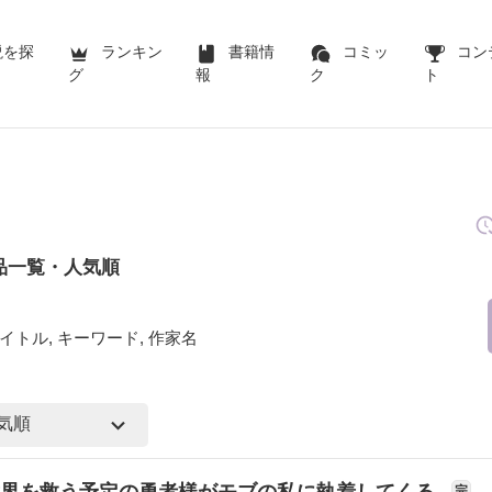
説を探
ランキン
書籍情
コミッ
コン
グ
報
ク
ト
品一覧・人気順
イトル, キーワード, 作家名
世界を救う予定の勇者様がモブの私に執着してくる
完