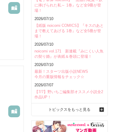
に捧げられた私～ 1巻』など全9冊が登
場！
2026/07/10
【紙版 noicomi COMICS】『キスのあと
まで教えてあげる 1巻』など全5冊が登
場！
2026/07/10
noicomi vol.171 新連載『みにくい人魚
の契り婚』が表紙＆巻頭に登場！
2026/07/10
最新！スターツ出版小説NEWS
今月の重版情報をチェック☆
2026/07/07
【7/7】野いちご編集部オススメ小説全2
作品UP！
トピックスをもっと見る