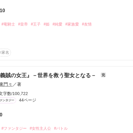
10
かけろ！100文字ミステリーコンテスト
ちごビギナーズ応援コンテスト～中・長編チャレンジ！～
#竜騎士
#皇帝
#王子
#姫
#純愛
#家族愛
#友情
味なテスト、募集中。
！こわい短編コンテスト
。

説投稿サイト合同企画「1話からの長編大賞」野いちご！会場
、、、

作家名
みんなは1人のために

ほんの少しのきっかけで世界は守られるのです。

コミックあり
『義賊の女王』－世界を救う聖女となる－
完
国

東門々
／著
文字数/100,722
44ページ
ァンタジー
ィ

0
ウス・フレア（アルク）

#ファンタジー
#女性主人公
#バトル
ア・アルク
