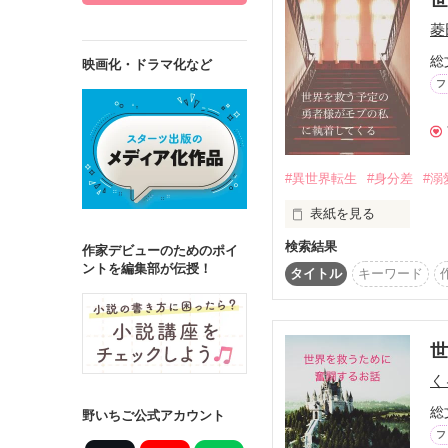
菱
総
映画化・ドラマ化など
フ
詳しく検索
検索対象
タイトル
キ
#異世界転生
#身分差
#溺
ジャンル
表紙を見る
検索結果
作家デビューのためのポイ
ントを編集部が伝授！
「モブに執着する勇者
タイトル
キーワード
ステータス
世界を救う勇者✖️モブ
全て
完結
世
作品の長さ
く
長編
中編
総
野いちご公式アカウント
フ