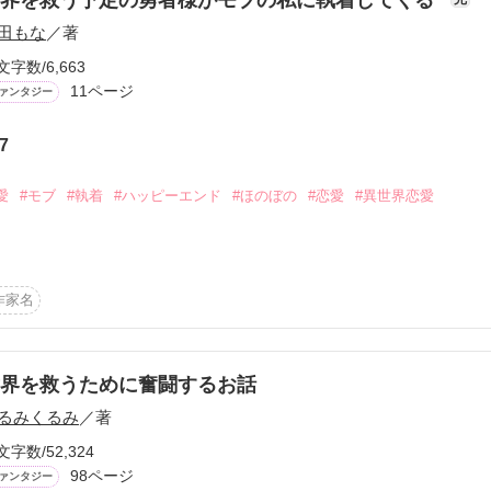
田もな
／著
文字数/6,663
11ページ
ァンタジー
7
ーワード
作家名
表紙コメント
あらすじ
愛
#モブ
#執着
#ハッピーエンド
#ほのぼの
#恋愛
#異世界恋愛
感想
様なんて聞いたことないんですけど！」

作家名
の村娘
更新中
界を救うために奮闘するお話
作品を読む
るみくるみ
／著
短編
文字数/52,324
作品の長さにつ
98ページ
ァンタジー