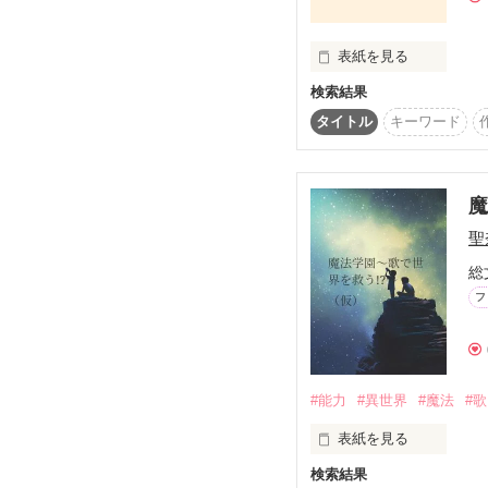
まぁ大まかに言うと… 

表紙を見る
検索結果
　「なによんでんの？」
タイトル
キーワード
初めまして。未優羅姫こ
世界中の誰もが想像して
　「へ？同人誌？」

初めて小説作るのでドキ
今すぐそれで世界を満た
・・・・・・・・・・・
皆さんが小説を楽しん
　「大丈夫！私が世界を
魔
注意────

聖
　―いや・・・無理だ
この小説はファンタジー
総
って話。 

戦いシーンがあります
フ
名前も架空の人物です。
誤字などコメントで言っ
初めての小説書きますの
――

#能力
#異世界
#魔法
#歌
表紙を見る
検索結果