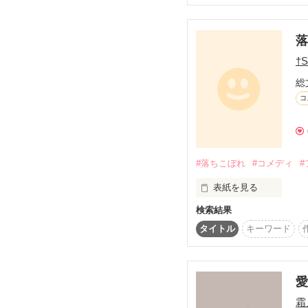
落
この世界は残酷だ。

†S
総
コ
世界の王様は人を扱い、
王様は世界で1番強く、
#落ちこぼれ
#コメディ
否、立ち向

表紙を見る
かうことが出来なかった
検索結果
これは…誰も想像してな
タイトル
キーワード
そんな中、一人の少女が
霜
本人でさえ…。周りの人