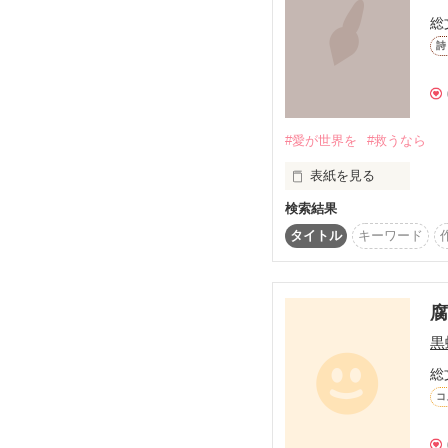
総
詩
お父さん、お母さんでさ
#愛が世界を
#救うなら
「────王様。この世
おじいちゃん、おばあち
表紙を見る
なので、私が世界を救っ
検索結果
タイトル
キーワード
ついでに言うなら先生。
腐
ついでについでに言っ
清掃員さん。 

黒
総
愛が世界を救うなら

コ