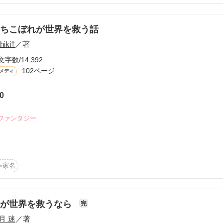
ちこぼれが世界を救う話
hiki†
／著
文字数/14,392
102ページ
メディ
殺す。

0
誰も王様を倒せなかった。

#ファンタジー


かった話。 

作家名
立ち向かう。

愛が世界を救うなら
完
月 迷
／著
でさえ。 
