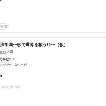


作家名
とみゅら姫です。

いなかった… 

ドキしてます。

して……



で読んでもらえたら嬉しいです。

救って見せるわ！」

法学園〜歌で世界を救う!?〜（仮）
奈♧
／著
ろ・・・。
です。

文字数/138
。苦手な方はなるべく見るのを控えてください。

1ページ
ァンタジー
実在しません。

作品を読む
てくれたら嬉しいです。

で大目に見てください。

0
#いじめ
#闇
作品を読む