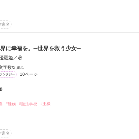
無くした冴木　美鈴は、目が覚めるとなぜか見知らぬ世界に転生していた
して生まれレイナ・アストレアとして育てられ、現代の知識を受け継ぎ
作家名
き大戦争。

けると、そこは想像していた世界とは違い酷く穢れている。

か？

めに奮闘するお話。
っかけに初代聖女の力も手に入れることとなった。

界に幸福を。─世界を救う少女─
…」

優羅姫
／著
しをするために自ら聖女の地位を捨て、世直しを始める‼

作品を読む
文字数/3,881
10ページ
ァンタジー
0
rアカウント
喚
#種族
#魔法学校
#王様
作品を読む
作家名