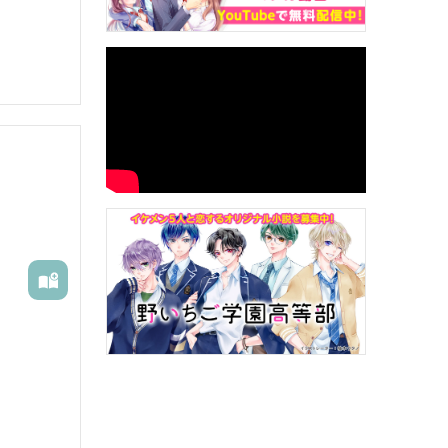
。

勉学で秀