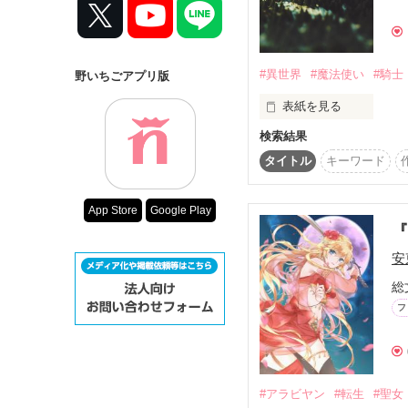
コンテスト
超短編で謎をし
復刻！夏の野い
#異世界
#魔法使い
#騎士
野いちごアプリ版
500文字の不気
表紙を見る
200文字でゾッ
検索結果
世界は1人では救えない
スターツ出版小
恋人、家族、仲間、友人
タイトル
キーワード
1人はみんなのために、
その他の条件
立ち上がるのです。

運命なんか糞食らえ、
App Store
Google Play
動画あり
アリシア大陸　アルク帝
安
魔法使いの国メリディ

総
姫リコット・メリディ

フ
王子リチャード・メリデ
アルク帝国

騎士と軍師の一族

帝位継承権第2位　ルシ
#アラビヤン
#転生
#聖女
皇帝の末娘　　　ルーシ