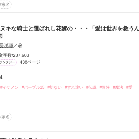
められた学校に行くことに…

作家名
の？

ら、何と魔法学園！！

ぼれだよ？」

作品を読む
ヌキな騎士と選ばれし花嫁の・・・「愛は世界を救うん
完
長咲耶
／著
ぇぇぇ！」

文字数/237,603
438ページ
ァンタジー
作品を読む
4
#イケメン
#パープル15
#切ない
#すれ違い
#伝説
#冒険
#魔法
#愛
世界を救う！？

作家名
ってます
