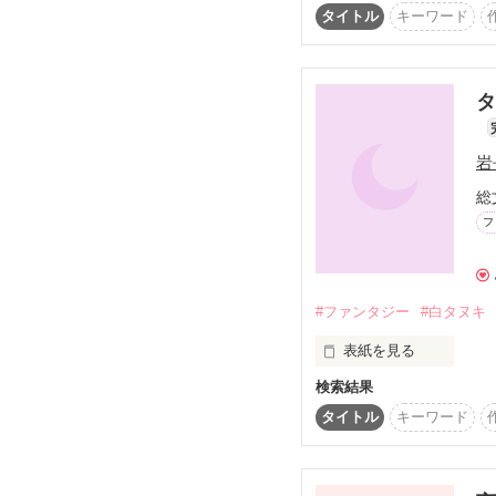
お父さんとお母さんに進
タイトル
キーワード
「えっ？俺が世界を救う
ただの学校かと思ってた
私どうなちゃうの！？

…何にも出来ない落ちこ
タ
岩
「おしるこラーメンうめ
総
フ
#ファンタジー
#白タヌキ
味覚音痴な落ちこぼれが
表紙を見る
検索結果
天涯孤独な奴隷少女

タイトル
キーワード
文字通り、悲運な人生送