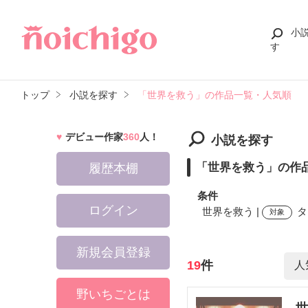
小
す
トップ
小説を探す
「世界を救う」の作品一覧・人気順
デビュー作家
360
人！
小説を探す
「世界を救う」の作
履歴本棚
条件
ログイン
世界を救う |
タ
対象
新規会員登録
検索ワード
19
件
野いちごとは