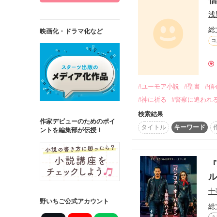
浅
総
映画化・ドラマ化など
コ
詳しく検索
検索対象
タイトル
キ
#ユーモア小説
#聖書
#信
#神に祈る
#警察に追われ
ジャンル
検索結果
作家デビューのためのポイ
タイトル
キーワード
ントを編集部が伝授！
ステータス
全て
完結
『
ル
作品の長さ
十
長編
中編
野いちご公式アカウント
総