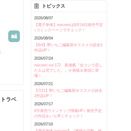
トピックス
を除く
2026/08/07
【電子単体】noicomiは8月14日発売予定
♪コミックページでチェック！
2026/08/04
【8/4】野いちご編集部オススメ小説全2
作品UP！
ス
2026/07/24
noicomi vol.172 新連載『合コンで恋し
た人は兄でした。』が表紙＆巻頭に登
場！
2026/07/21
【7/21】野いちご編集部オススメ小説全
2作品UP！
・トラベ
2026/07/17
9月発売ラインナップ情報UP♪ 発売予定
の作品をいち早くチェック！
いて
2026/07/10
【電子単体 noicomi】『黒狼の花贄～妖