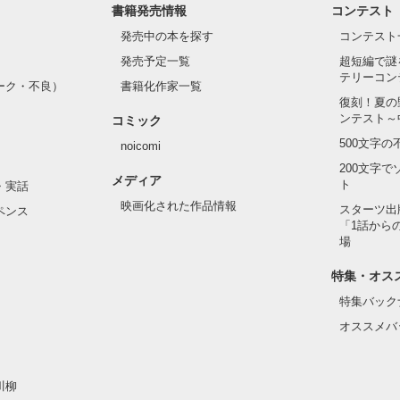
書籍発売情報
コンテスト
発売中の本を探す
コンテスト
発売予定一覧
超短編で謎
テリーコン
ーク・不良）
書籍化作家一覧
復刻！夏の
ンテスト～
コミック
500文字
noicomi
200文字
メディア
ト
・実話
映画化された作品情報
スターツ出
ペンス
「1話から
場
特集・オス
特集バック
オススメバ
川柳