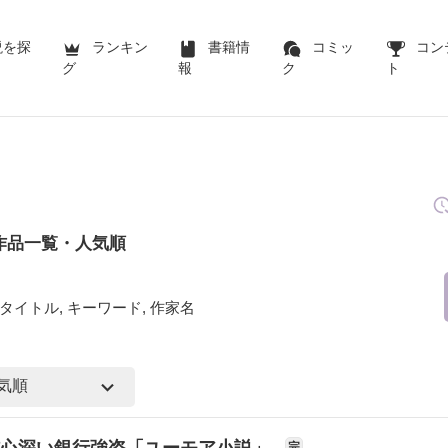
説を探
ランキン
書籍情
コミッ
コン
グ
報
ク
ト
作品一覧・人気順
タイトル, キーワード, 作家名
信心深い銀行強盗「ユーモア小説」
完