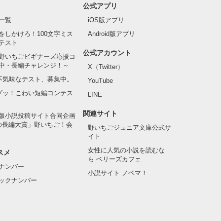
公式アプリ
一覧
iOS版アプリ
をしかけろ！100文字ミス
Android版アプリ
テスト
公式アカウント
野いちごビギナーズ応援コ
中・長編チャレンジ！～
X（Twitter）
の不気味なテスト、募集中。
YouTube
でゾッ！こわい短編コンテス
LINE
関連サイト
版小説投稿サイト合同企画
の長編大賞」野いちご！会
野いちごジュニア文庫公式サ
イト
女性に人気の小説を読むな
スメ
ら ベリーズカフェ
ナンバー
小説サイト ノベマ！
ックナンバー