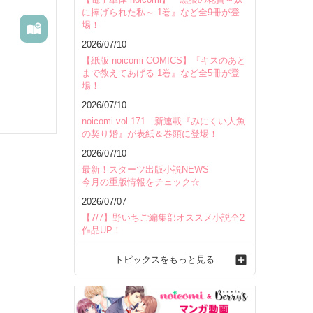
に捧げられた私～ 1巻』など全9冊が登
場！
2026/07/10
【紙版 noicomi COMICS】『キスのあと
まで教えてあげる 1巻』など全5冊が登
場！
2026/07/10
noicomi vol.171 新連載『みにくい人魚
の契り婚』が表紙＆巻頭に登場！
2026/07/10
最新！スターツ出版小説NEWS
今月の重版情報をチェック☆
2026/07/07
【7/7】野いちご編集部オススメ小説全2
作品UP！
トピックスをもっと見る