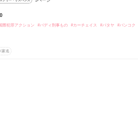
ステリー・サスペンス
かけろ！100文字ミステリーコンテスト
0
ちごビギナーズ応援コンテスト～中・長編チャレンジ！～
#国際犯罪アクション
#バディ刑事もの
#カーチェイス
#パタヤ
#バンコク
味なテスト、募集中。
！こわい短編コンテスト
説投稿サイト合同企画「1話からの長編大賞」野いちご！会場
作家名
コミックあり