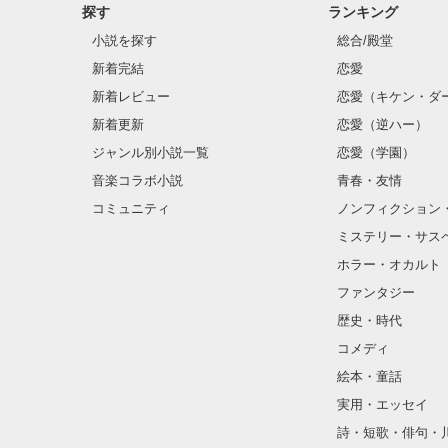
探す
ランキング
小説を探す
総合/殿堂
新着完結
恋愛
新着レビュー
恋愛（キケン・ダ
新着更新
恋愛（逆ハー）
ジャンル別小説一覧
恋愛（学園）
音楽コラボ小説
青春・友情
コミュニティ
ノンフィクション
ミステリー・サス
ホラー・オカルト
ファンタジー
歴史・時代
コメディ
絵本・童話
実用・エッセイ
詩・短歌・俳句・