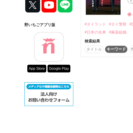
ミ
コンテスト
超短編で謎をし
復刻！夏の野い
#タイランド
#タイ警察
野いちごアプリ版
500文字の不気
#日本の名車
#麻薬組織
200文字でゾッ
検索結果
スターツ出版小
タイトル
キーワード
その他の条件
App Store
Google Play
動画あり