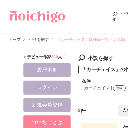
小
す
トップ
小説を探す
「カーチェイス」の作品一覧・人気順
デビュー作家
360
人！
小説を探す
「カーチェイス」の
履歴本棚
条件
ログイン
カーチェイス |
対象
新規会員登録
検索ワード
2
件
野いちごとは