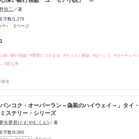
野浩二
／著
文字数/1,278
1ページ
メディ
1
ーワード
作家名
表紙コメント
あらすじ
心深い銀行強盗
#警察につかまる
#キリスト教徒
#ほっこり
#カーチェイ
る
#変な男
感想
作家名
更新中
バンコク・オーバーラン～偽装のハイウェイ～」タイ
ミステリー・シリーズ
夢矢夢君(とむやむくん)
／著
短編
作品の長さにつ
文字数/8,060
3ページ