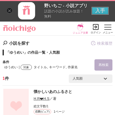
野いちご - 小説アプリ
入手
話題の小説が読み放題！
無料
ログイン
メニュー
ジュニア文庫
小説を探す
検索履歴
「ゆうめい」の作品一覧・人気順
条件
再検索
ゆうめい |
タイトル, キーワード, 作家名
対象
1
件
検索ワード
懐かしいあのふるさと
を含む
H.R❤️H.S
／著
総文字数/1
を除く
1ページ
恋愛(ピュア)