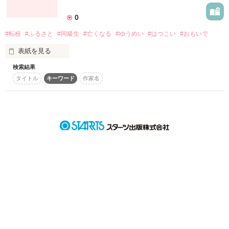
詳しく検索
0
検索対象
#転校
#ふるさと
#同級生
#亡くなる
#ゆうめい
#はつこい
#おもいで
タイトル
キーワード
作家名
表紙コメント
表紙を見る
あらすじ
検索結果
久々にみんなと再会！

タイトル
キーワード
作家名
とっても感動！
ジャンル
作品を読む
感想
ステータス
全て
完結
更新中
作品の長さ
長編
中編
短編
作品の長さについて
コンテスト
超短編で謎をしかけろ！100文字ミステリーコンテスト