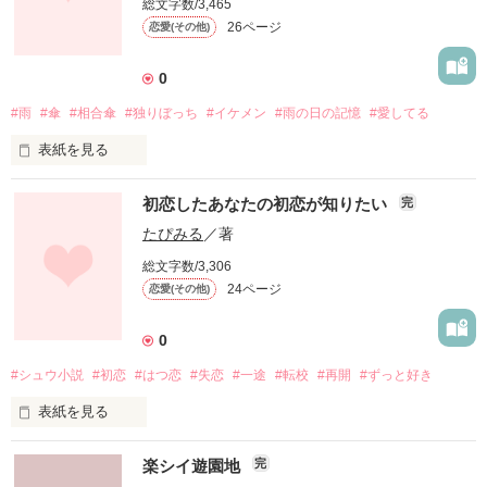
総文字数/3,465
と、いっても桜蘭は悪くなくて、

26ページ
恋愛(その他)
悪いのは桜蘭をいじめた加野 水沙だった。

0
それからだ、桜蘭が学校へ行かなくなったのは。

#雨
#傘
#相合傘
#独りぼっち
#イケメン
#雨の日の記憶
#愛してる
表紙を見る
....................

※誤字、脱字が多いかもしれません

初恋したあなたの初恋が知りたい
完
  あったらごめんなさい*_ _)

｢ねぇ？君…1人なの？｣

たぴみる
／著
※文才が無いので

総文字数/3,306
  読みずらかったらごめんなさい*_ _)

24ページ
恋愛(その他)
｢ね？君の名前は？｣

....................

0
#シュウ小説
#初恋
#はつ恋
#失恋
#一途
#転校
#再開
#ずっと好き
執筆開始→2018/07/22
｢これから雨の日は一緒に帰ろ？｣

表紙を見る
作品を読む
楽シイ遊園地
完
｢雨の日は会いに行くよ。｣
