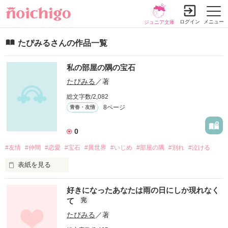
ログイン
メニュー
ジュニア文庫
たぴみるさんの作品一覧
私の部屋の隅の宝石
たぴみる
／著
総文字数/2,082
8ページ
青春・友情
0
#友情
#仲間
#恋愛
#宝石
#異世界
#いじめ
#部屋の隅
#別れ
#泣ける
表紙を見る
好きになったあなたは雨の日にしか現れなく
高校に入学してすぐのこと、

て
完
桜蘭は学校でトラブルを起こしていた。

たぴみる
／著