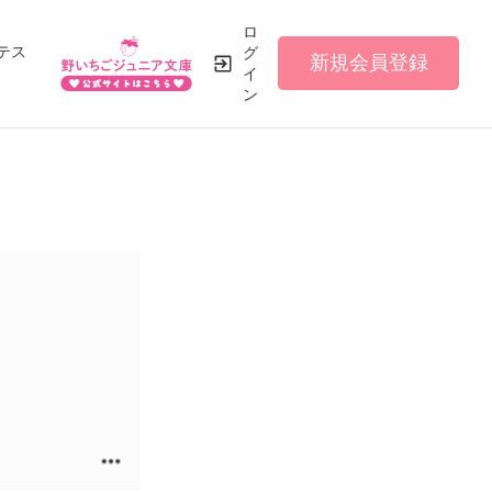
ロ
テス
グ
新規会員登録
イ
ン