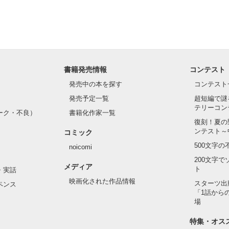
対よ!』

私を呼んでる、振り返ると同じクラスで友人のかなんだ。

〜』

書籍発売情報
コンテスト
よ〜♪ねぇねぇ突然だけどさぁ聞いた??』

発売中の本を探す
コンテスト
ぁ新人の先生何人か来るんだけど〜その中でイケメンの先生がいるんだっ
発売予定一覧
超短編で謎
テリーコン
だその事かww  本当かなんイケメンに弱いよね〜w』

ーク・不良）
書籍化作家一覧
w』

復刻！夏の
ンテスト～
コミック
いのいいのwwうちがイケメン好きてしってるからww』

500文字
noicomi
だ.......』

200文字
メディア
しながら教室へと向かっていったのはいいのだけど....

ト
・実話
先生の話でもちきりだった

映画化された作品情報
スターツ出
ペンス
....皆良く話すな..

「1話から
がいいのかな〜って思ってた、全校集会が始まるまでは.......
場
特集・オス