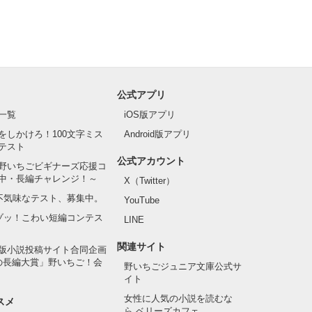
公式アプリ
一覧
iOS版アプリ
て〜♡』

をしかけろ！100文字ミス
Android版アプリ
テスト
公式アカウント
野いちごビギナーズ応援コ
中・長編チャレンジ！～
X（Twitter）
の不気味なテスト、募集中。
YouTube
でゾッ！こわい短編コンテス
LINE
関連サイト
版小説投稿サイト合同企画
の長編大賞」野いちご！会
野いちごジュニア文庫公式サ
イト
女性に人気の小説を読むな
スメ
ら ベリーズカフェ