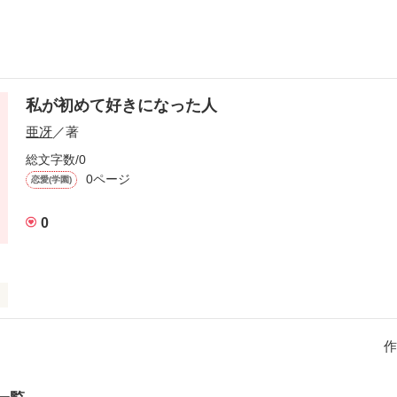
私が初めて好きになった人
亜冴
／著
総文字数/0
0ページ
恋愛(学園)
0
人を好きになって

ら....後悔してると思う

作
の事

かった私...
