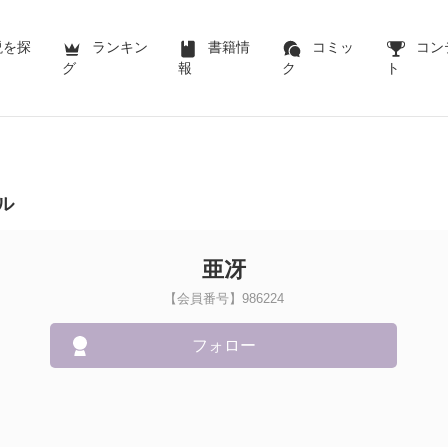
説を探
ランキン
書籍情
コミッ
コン
グ
報
ク
ト
ル
亜冴
【会員番号】986224
フォロー