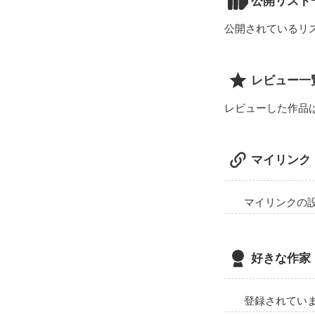
公開リスト
周りの友達はカ
って思わなかっ
公開されているリ
校門まで来ると
幼馴染の親友も
ももか『かほ〜お
レビュー一
   私   『おはよーももか、今日も朝から元             気だね〜』

レビューした作品
ももか『そぉ?い
 それよりさぁ〜かほ?』

   私    『...?      何?』

マイリンク
ももか『何?じ
の?』

    私   『またその話か〜前にも言ったけど！別に急いで作ることないじゃん 、いつか出来るって〜』

マイリンクの
ももか『もぉ〜
変なやつと付き合
  私『そ...そんなに私はにゃーんってしてる?』

好きな作家
ももか『うん!は
  私『そっか〜wwでも大丈夫♪変なやつと付き合ったりしない 、約束ww

でも...心配し
登録されてい