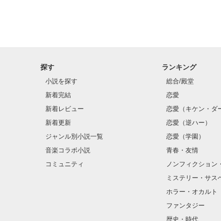
ももか『うん♪絶
   私   『うん、絶対!ww』

    ?  『おーーーい』

後ろから誰かが
    私『おはよ〜かなん』

ももか『おはよ
探す
ランキング
かなん『おっは
     私『??何を?』

小説を探す
総合/殿堂
かなん『今日さ
新着完結
恋愛
ももか『な〜ん
新着レビュー
恋愛（キケン・ダ
かなん『ま〜ねw
新着更新
恋愛（逆ハー）
   私『けどいいの?彼氏、嫉妬するかもよ〜ww』

かなん『あーい
ジャンル別小説一覧
恋愛（学園）
ももか『い...いいん
音楽コラボ小説
青春・友情
そうして私達は話
コミュニティ
ノンフィクション
教室中も新人の
ミステリー・サス
私には関係ないのに
そこまでイケメン
ホラー・オカルト
ファンタジー
歴史・時代