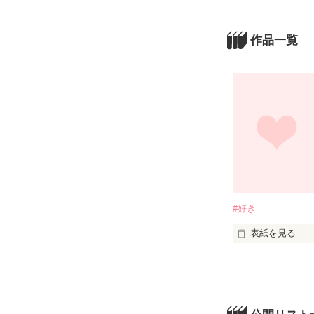
作品一覧
#好き
表紙を見る
私があの時あの
告白してなかった
私が高校3年の春
未だに彼氏がいな