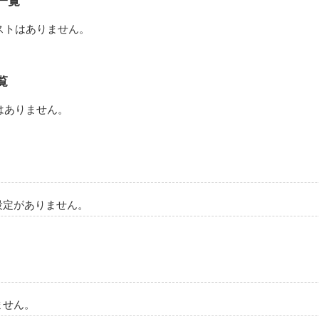
一覧
ップルばかり、いいなぁ

た。いつかは出来るそう思ってたから。

ストはありません。
誰かがこっちに走ってきた

もかだ。

はよ〜♪』

覧
はありません。
つものことでしょ♪

ゃないでしょ〜!!かほ、いつになったら彼氏作るのよ…もぉ高校3年ラス
設定がありません。
すぐそう言うー!親友として言っとくけど、心配なの!かほ、はにゃーん
わないか心配!!』

にゃーんってしてる!!!』

てくれてありがとね♪』

ません。