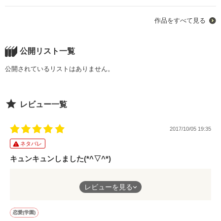
そしてちょっぴり…

全員同じクラスで　全員同じ名前

作品をすべて見る
イケメンだし　モテる

~~~~~~~~~~~~~~~~~~~~~~~~

4人でいつも一緒にいて

なぜかあたしに絡んでくる

月島　杏奈　×　星川　夕

「SEI4人組」

公開リスト一覧
切なかった。

あたしはこいつらなんて大っ嫌い!!!!

~~~~~~~~~~~~~~~~~~~~~~~~

そのはずなのに……？

公開されているリストはありません。
ちょっと意地っ張りな無自覚系美少女

藤澤　愛音　（高1）

作品を読む
『杏ってさ、なんでこんなに綺麗なんだろうね』

レビュー一覧
×

普段は俺様　だけど時々激甘！

『＿＿怖かった、ずっと』

桐谷　晴（高1）　

2017/10/05 19:35
×

ちょっと強引な可愛い系男子

ネタバレ
島川　成（高1）

キュンキュンしました(*^▽^*)
×

残酷な現実から、逃れたくて。

超絶クール　運動万能　成績優秀

相野　星（高1）

つぼみちゃんのピュアさがたまらない～‼‼
神様に、彼の命を救ってくださいと、願った。

レビューを見る
×　

とってもキュンキュンさせて頂きました♡
表の顔は爽やか王子様　裏の顔は口の悪い腹黒男

秋宮　聖（高1）

舜くんが甘々になるところではもう心臓爆発しそうでした（笑）
恋愛(学園)