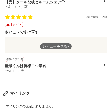
【完】クールな彼とルームシェア♡
愛音たちを巻き込む様々なハプニング！

＊あいら＊さん、ステキな作品ありがとうございました！
＊あいら＊／著
愛音の恋は　どうなる…？

これからも応援しています(≧▽≦)
2017.9.12　スタート☆彡
2017/10/05 19:18
それでも現実は、甘くなくて。

ネタバレ
さいこ～です(*'▽')
君はどこまでも、優しかった。

作品を読む
∞yumi＊さん初の俺様！
レビューを見る
メッッッッッチャ最高でした！
キュンキュンして死にそう…
恋愛(ラブコメ)
圭哉くんは俺様且つ暴君。
『＿＿もしもこの想いが、届くなら』

『ただし、俺のことは絶対好きになるな』
∞yumi＊／著
…いや、絶対に無理。こんな人学校にいたらそりゃあ好きになり
ますよ…はい。
マイリンク
∞yumi＊さん、たくさんのトキメキをありがとうございました
(≧▽≦)
杏の花びらに乗せて、君の元まで。
マイリンクの設定がありません。