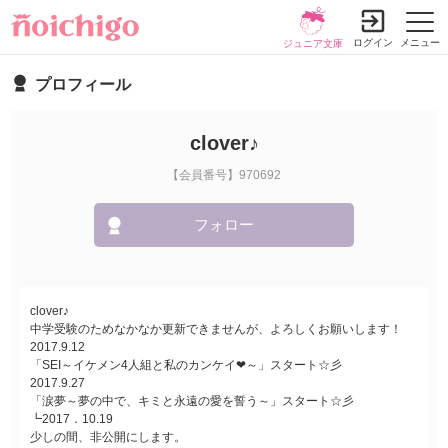
ログイン
メニュー
ジュニア文庫
プロフィール
clover♪
【会員番号】970692
フォロー
clover♪
中学受験のためなかなか更新できませんが、よろしくお願いします！
2017.9.12
「SEI～イケメン4人組と私のカンケイ❤～」スタート☆彡
2017.9.27
「涙夢～夢の中で、キミと永遠の愛を誓う～」スタート☆彡
┗2017．10.19
少しの間、非公開にします。