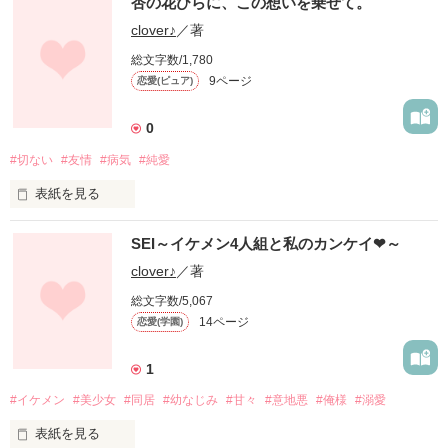
杏の花びらに、この想いを乗せて。
誰にも存在を、認められなくて。

クラスでの居場所なんか、なかった。

clover♪
／著
総文字数/1,780
そんな私の、モノクロな世界に

9ページ
恋愛(ピュア)
色を付けてくれたのは。

0
「愛理紗ちゃんの優しさ、好きだよ」

#切ない
#友情
#病気
#純愛
表紙を見る
優しい声で私の名前を呼ぶ、

『＿＿僕、もうすぐ死ぬんだ』

SEI～イケメン4人組と私のカンケイ❤～
君、でした。

clover♪
／著
総文字数/5,067
~~~~~~~~~~~~~~~~~~~~~~~~~~~~~

14ページ
恋愛(学園)
＊関本　愛理紗   ×   藤野　琉季＊

1
Arisa Sekimoto    Rui Huzino

~~~~~~~~~~~~~~~~~~~~~~~~~~~~~

#イケメン
#美少女
#同居
#幼なじみ
#甘々
#意地悪
#俺様
#溺愛
あの日、君の放った言葉は、

私の初めての、恋の味は。

表紙を見る
どこまでも空虚で、残酷だった。

甘くて、ほろ苦くて、
