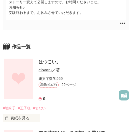
ストーリー変えて公開しますので、お時間くださいませ。
お知らせ♪
受験終わるまで、お休みさせていただきます。
作品一覧
はつこい。
clover♪
／著
総文字数/3,959
22ページ
恋愛(ピュア)
0
#地味子
#王子様
#切ない
表紙を見る