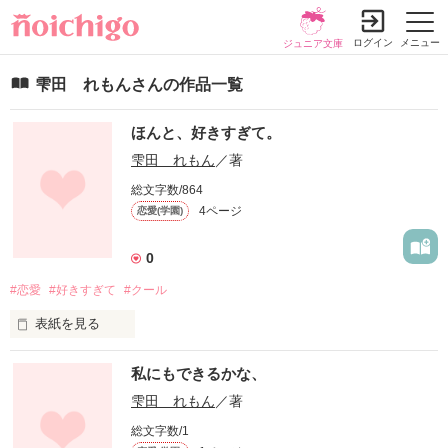
ログイン
メニュー
ジュニア文庫
雫田 れもんさんの作品一覧
ほんと、好きすぎて。
雫田 れもん
／著
総文字数/864
4ページ
恋愛(学園)
0
#恋愛
#好きすぎて
#クール
表紙を見る
中2で初めての同じクラスになった高橋翠（たかはしみど
私にもできるかな、
り）。

最初はちょっと無愛想で嫌な奴って思ってたのに―――。

雫田 れもん
／著
総文字数/1