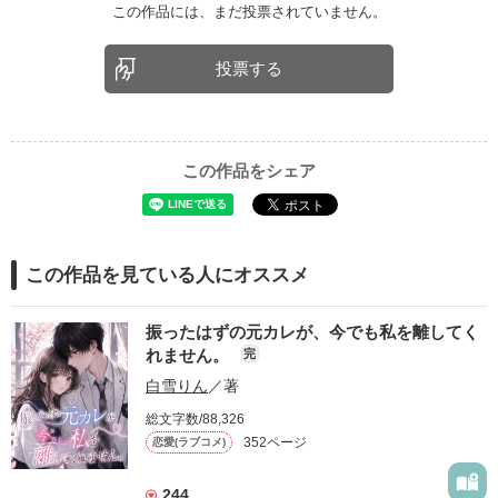
この作品には、まだ投票されていません。
投票する
この作品をシェア
この作品を見ている人にオススメ
振ったはずの元カレが、今でも私を離してく
れません。
完
白雪りん
／著
総文字数/88,326
352ページ
恋愛(ラブコメ)
244