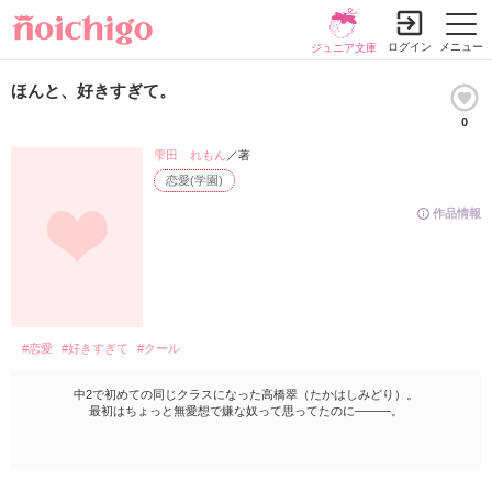
ログイン
メニュー
ジュニア文庫
ほんと、好きすぎて。
0
雫田 れもん
／著
恋愛(学園)
作品情報
#恋愛
#好きすぎて
#クール
中2で初めての同じクラスになった高橋翠（たかはしみどり）。
最初はちょっと無愛想で嫌な奴って思ってたのに―――。