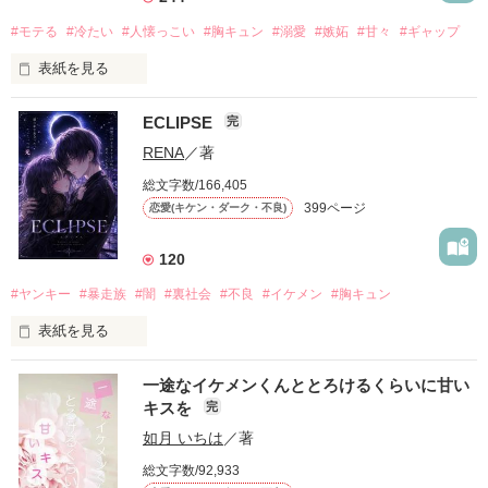
#モテる
#冷たい
#人懐っこい
#胸キュン
#溺愛
#嫉妬
#甘々
#ギャップ
表紙を見る
ECLIPSE
完
「好きだったから、別れを選んだ。」

RENA
／著
モテる人を好きになるのが怖かった。

総文字数/166,405
だから私は、中学時代に大好きだった彼を自分から振った。

399ページ
恋愛(キケン・ダーク・不良)
もう会うことはないと思っていたのに、

高校生になって再会した彼は、隣の学校で”王子様”と呼ばれる
120
人気者になっていた。

#ヤンキー
#暴走族
#闇
#裏社会
#不良
#イケメン
#胸キュン
表紙を見る
他の女の子には冷たいのに

私にだけ昔と変わらない笑顔を向けてくる。

表紙画像はAIです
一途なイケメンくんととろけるくらいに甘い
キスを
完
「澪ちゃん。」

如月 いちは
／著
作品を読む
それは止まっていた恋が再び動き始める合図──。

総文字数/92,933