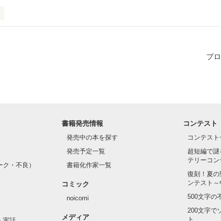
する自信はありますか？

れる自信はありますか？

供を持つ母親の葛藤と醜い社会をえがいたフィクション。
プロ
作品を読む
書籍発売情報
コンテスト
発売中の本を探す
コンテスト
発売予定一覧
超短編で謎
テリーコン
ーク・不良）
書籍化作家一覧
復刻！夏の
ンテスト～
コミック
500文字
noicomi
200文字
メディア
ト
・実話