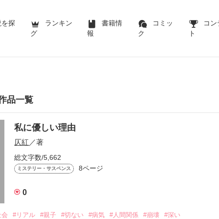
説を探
ランキン
書籍情
コミッ
コン
グ
報
ク
ト
作品一覧
私に優しい理由
仄紅
／著
総文字数/5,662
8ページ
ミステリー・サスペンス
0
社会
#リアル
#親子
#切ない
#病気
#人間関係
#崩壊
#深い