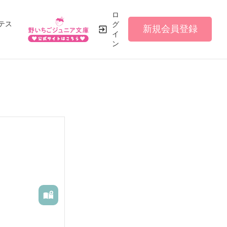
ロ
テス
グ
新規会員登録
イ
ン