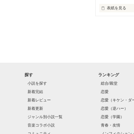
表紙を見る
自分の子供を愛
自分が親に愛さ
障害を抱えた子
探す
ランキング
小説を探す
総合/殿堂
新着完結
恋愛
新着レビュー
恋愛（キケン・ダ
新着更新
恋愛（逆ハー）
ジャンル別小説一覧
恋愛（学園）
音楽コラボ小説
青春・友情
コミュニティ
ノンフィクション