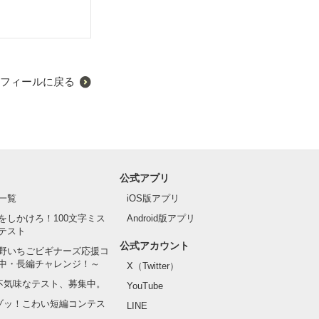
フィールに戻る
公式アプリ
一覧
iOS版アプリ
をしかけろ！100文字ミス
Android版アプリ
テスト
公式アカウント
野いちごビギナーズ応援コ
中・長編チャレンジ！～
X（Twitter）
の不気味なテスト、募集中。
YouTube
でゾッ！こわい短編コンテス
LINE