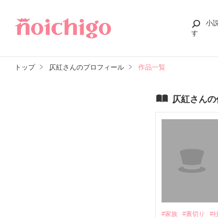
小
す
トップ
仄紅さんのプロフィール
作品一覧
仄紅さんの
#家族
#裏切り
#