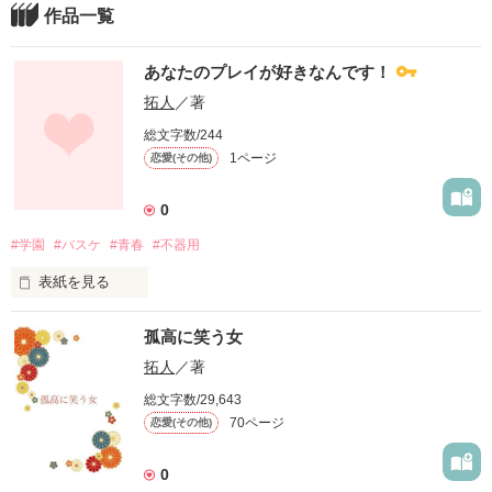
作品一覧
あなたのプレイが好きなんです！
拓人
／著
総文字数/244
1ページ
恋愛(その他)
0
#学園
#バスケ
#青春
#不器用
表紙を見る
それは一瞬の出来事だった

孤高に笑う女
私はあの時、あなたのプレイに釘付けになった

拓人
／著
総文字数/29,643
それだけでこれから私があなたの力になりたいと思うことはダ
70ページ
恋愛(その他)
メですか？

学校ではとてもクールなあなたは迷惑と思うかもしれないね？

0