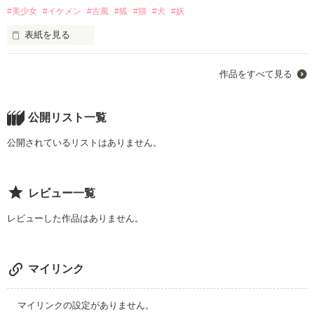
#美少女
#イケメン
#古風
#狐
#猫
#犬
#妖
それでも許してね？

表紙を見る
あなたのプレイに惚れさせたあなたが悪いんだから…
それはまるで狐のように黄金色に輝く髪

作品をすべて見る
作品を読む
狐のように切れ長くつり上がった目

そして妖艶に弧を描く口

公開リスト一覧
公開されているリストはありません。
それは白銀家に代々伝わる言い伝え

そんなひとにぎりの話…

レビュー一覧
レビューした作品はありません。
作品を読む
マイリンク
マイリンクの設定がありません。