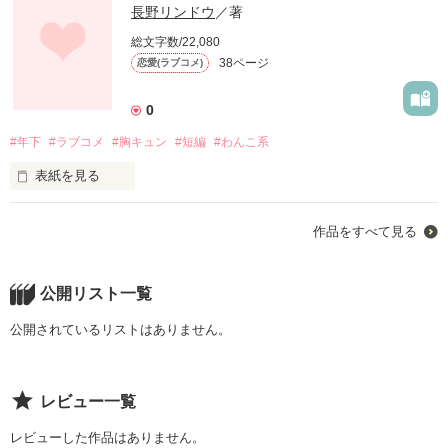
こんな人生の転機ってあり？

長野リンドウ
／著
総文字数/22,080
流された感がしなくもないけど

38ページ
恋愛(ラブコメ)
とりあえず、ご飯作ります。

・・・食べてくれなくても。

0
#年下
#ラブコメ
#胸キュン
#短編
#わんこ系
－－－－－－－－－－－－－－－－－－－－－－

表紙を見る
 西崎塔子、２４歳、食品会社の最年少チーフ。昨日まで順風満
帆。

大学時代、いつも私の傍にいて、可愛い笑顔を見せてくれた後
作品をすべて見る
輩の男の子。

 今日、上司と先輩に嵌められ責任を押し付けられあっという間
にプーになりました。

卒業し就職した私の前にその子が現れて、晴れて恋人に――

公開リスト一覧
と思いきや

 死んだ目をしていたあたしに手を差し伸べてくれたのは、高校
公開されているリストはありません。
生のイトコ。

『先輩の犬になりたいんです』

 自分が住んでる学生寮にて、食事を作ってついでに朝起こして
って？

ほしい・・・って

レビュー一覧
 それってつまり、寮母さん？

※こちらはエブリスタ様においても公開させて頂いてます

レビューした作品はありません。