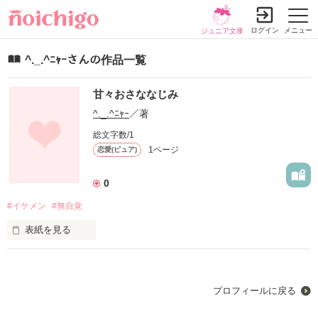
ログイン
メニュー
ジュニア文庫
^._.^ﾆｬｰさんの作品一覧
甘々おさななじみ
^._.^ﾆｬｰ
／著
総文字数/1
1ページ
恋愛(ピュア)
0
#イケメン
#無自覚
表紙を見る
初作品で、あまり上手くかけないと思いますが優しい心で読ん
でくださいm(*_ _)m
プロフィールに戻る
作品を読む