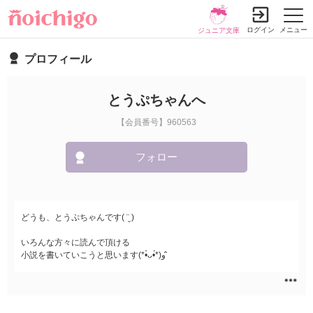
ログイン
メニュー
ジュニア文庫
プロフィール
とうぷちゃんへ
【会員番号】960563
フォロー
どうも、とうぷちゃんです( ¨̮ )
いろんな方々に読んで頂ける
小説を書いていこうと思います(*•̀ᴗ•́*)و ̑̑