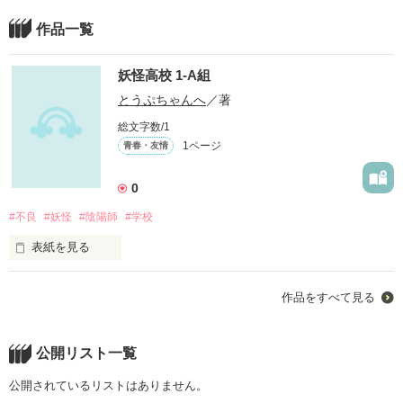
作品一覧
妖怪高校 1-A組
とうぷちゃんへ
／著
総文字数/1
1ページ
青春・友情
0
#不良
#妖怪
#陰陽師
#学校
表紙を見る
妖怪とヤンキーを混ぜ合わせた謎の小説になっております( ¨̮ )

作品をすべて見る
ぜひぜひ、のんびりと読んで頂けると

公開リスト一覧
嬉しいです
公開されているリストはありません。