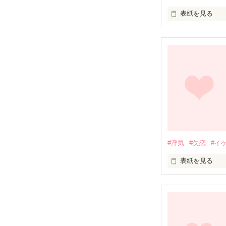
表紙を見る
「いつかこんな
#浮気
#失恋
#イ
表紙を見る
語彙力皆無です
アドバイスはな