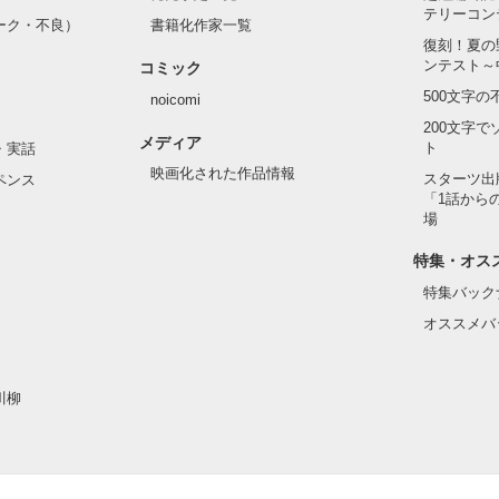
作品を読む
テリーコン
ーク・不良）
書籍化作家一覧
復刻！夏の
ンテスト～
コミック
500文字
noicomi
200文字
メディア
がありませんがどうぞ応援よろしくお願いします。
ト
・実話
映画化された作品情報
スターツ出
ペンス
「1話から
場
作品を読む
特集・オス
特集バック
オススメバ
川柳