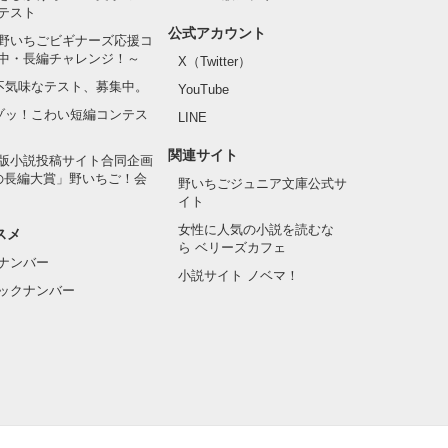
テスト
公式アカウント
野いちごビギナーズ応援コ
中・長編チャレンジ！～
X（Twitter）
の不気味なテスト、募集中。
YouTube
でゾッ！こわい短編コンテス
LINE
関連サイト
版小説投稿サイト合同企画
の長編大賞」野いちご！会
野いちごジュニア文庫公式サ
イト
女性に人気の小説を読むな
スメ
ら ベリーズカフェ
ナンバー
小説サイト ノベマ！
ックナンバー