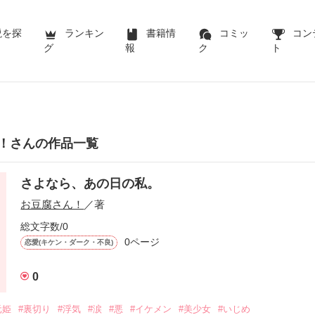
説を探
ランキン
書籍情
コミッ
コン
グ
報
ク
ト
！さんの作品一覧
さよなら、あの日の私。
お豆腐さん！
／著
総文字数/0
0ページ
恋愛(キケン・ダーク・不良)
0
元姫
#裏切り
#浮気
#涙
#悪
#イケメン
#美少女
#いじめ