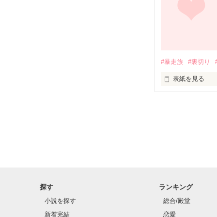
浮気症の彼氏。

残念ながら私は
綺麗な心の持ち
#暴走族
#裏切り
表紙を見る
とある秘密のある
強がるなんてと
なんでわざわざ
浮気症の彼氏:松
心を閉ざしてい
宇佐見 結々花

初投稿作品。テ
探す
ランキング
小説を探す
総合/殿堂
『残念だなぁ〜』
新着完結
恋愛
そんな呟きは夕