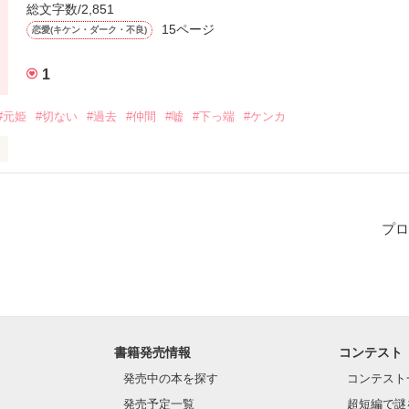
総文字数/2,851
15ページ
恋愛(キケン・ダーク・不良)
物語のように、

主では無いのです。

作品を読む
1
#元姫
#切ない
#過去
#仲間
#嘘
#下っ端
#ケンカ
彼女:渡部優香

んでもない

悲しがらなきゃいけないの？

プロ
尾悠太

い子を演じている

ストのストレスの勢いで書いたので語彙力が皆無ですがご了承ください
書籍発売情報
コンテスト
発売中の本を探す
コンテスト


発売予定一覧
超短編で謎
焼けの空に溶けていった
