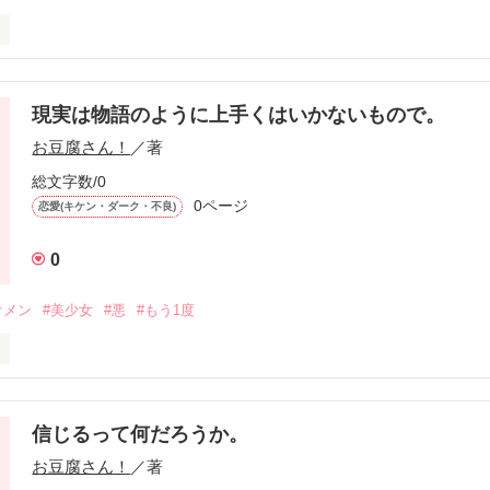
日が来るって分かってたの。」

現実は物語のように上手くはいかないもので。
お豆腐さん！
／著
総文字数/0
0ページ
恋愛(キケン・ダーク・不良)
0
ケメン
#美少女
#悪
#もう1度
信じるって何だろうか。
。ご注意ください。

お豆腐さん！
／著
るべく優しくお願いします。（私の豆腐メンタルに攻撃しないで……）