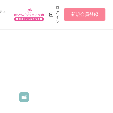
ロ
テス
グ
新規会員登録
イ
ン