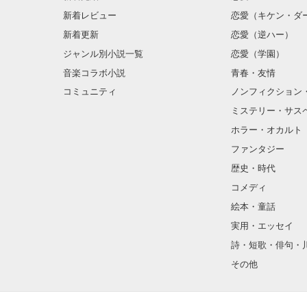
新着レビュー
恋愛（キケン・ダ
新着更新
恋愛（逆ハー）
ジャンル別小説一覧
恋愛（学園）
音楽コラボ小説
青春・友情
初投稿で語彙力
コミュニティ
ノンフィクション
ミステリー・サス
ホラー・オカルト
ファンタジー
歴史・時代
コメディ
絵本・童話
実用・エッセイ
詩・短歌・俳句・
その他