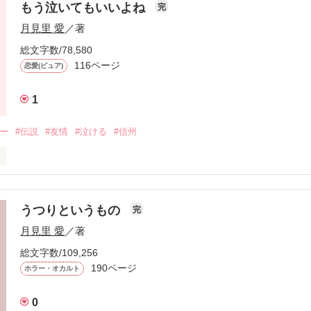
もう泣いてもいいよね
完
月見里 愛
／著
時に、春色の手紙が届いた。

総文字数/78,580
116ページ
恋愛(ピュア)
支えられる。

1
ジー
#伝説
#友情
#泣ける
#信州
に、私は気がつかなかった…

作品を読む
うつりというもの
完
る白い花の伝説

月見里 愛
／著
総文字数/109,256
２人の幼なじみを繋いでいた

190ページ
ホラー・オカルト
のを手伝ってくれる二人。

0