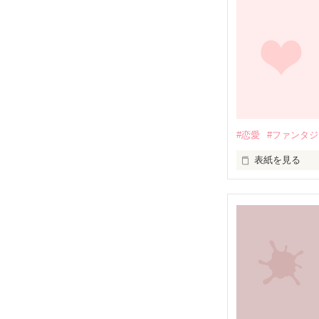
そう思っている
私はその手紙に
#恋愛
#ファンタ
表紙を見る
ここにいる理由
故郷の信州にあ
その花が、私と
私が夢を叶える