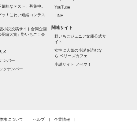
の不気味なテスト、募集中。
YouTube
でゾッ！こわい短編コンテス
LINE
関連サイト
版小説投稿サイト合同企画
の長編大賞」野いちご！会
野いちごジュニア文庫公式サ
イト
女性に人気の小説を読むな
スメ
ら ベリーズカフェ
ナンバー
小説サイト ノベマ！
ックナンバー
作権について
ヘルプ
企業情報