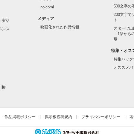
500文字
noicomi
200文字
メディア
ト
・実話
映画化された作品情報
スターツ出
ペンス
「1話から
場
特集・オス
特集バック
オススメバ
川柳
作品掲載ポリシー
掲示板投稿規約
プライバシーポリシー
著