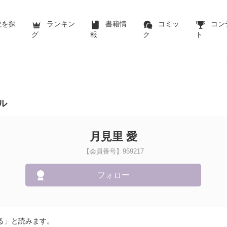
説を探
ランキン
書籍情
コミッ
コン
グ
報
ク
ト
ル
月見里 愛
【会員番号】959217
フォロー
る」と読みます。