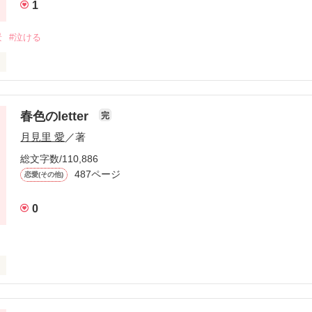
1
景
#泣ける
一つになる～神戸を舞台にした恋愛物語

春色のletter
完
月見里 愛
／著
た二人。

総文字数/110,886
487ページ
恋愛(その他)
もわからず突然独りになった。

然独りになった彼女。

0
途切れた二人の時間を知りたいだけだった。

愛物語。
てるの？

作品を読む