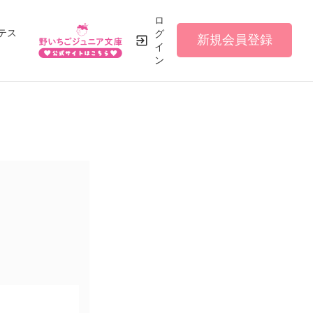
ロ
テス
グ
新規会員登録
イ
ン