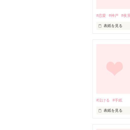
#恋愛
#神戸
#夜
表紙を見る
二つの思い出は
六甲駅で再会し
２年前、彼は訳
そして同じく突
彼女は、そこで
#泣ける
#手紙
そんな彼らの恋
表紙を見る
ハル…今、何し