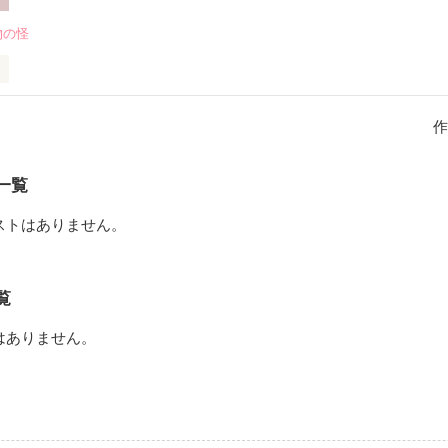
物の怪
かが起こる…

をそれぞれ守ろうとする彼らの恋愛模様

れはただ、身体を探すだけ。

作
一覧
い女性の遺体が見つかった。

ストはありません。
はなぜか笑みを浮かべていた。

かった後、二度読みをすると、

は信じられないものを見てしまう。

覧
描写の意味がわかるかもしれません。

連続殺人事件となった。

はありません。
となった渕上遥香は、恩師と共にその謎を追いかける。

作品を読む
り」というものの存在に行き当たったのだった。
