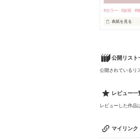
#ホラー
#妖怪
#
夢が叶う時、何
表紙を見る
そして、お互い
悪気はない。そ
公開リスト
都内の廃屋で若
公開されているリ
だが、その表情
全ての理由がわ
その現場で刑事
レビュー一
わからなかった
そして、それは
レビューした作品
母がその被害者
マイリンク
そして、「うつ