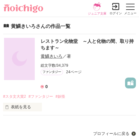
ログイン
メニュー
ジュニア文庫
黄鱗きいろさんの作品一覧
レストラン化物堂 ～人と化物の間、取り持
ちます～
黄鱗きいろ
／著
総文字数/34,379
24ページ
ファンタジー
0
#スタ文大賞2
#ファンタジー
#妖怪
表紙を見る
化物がやってくるレストランで

高校生バイトの主人公と、

無表情店主の繰り広げる人情ファンタジー。

プロフィールに戻る