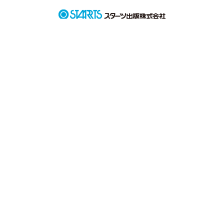
なんとなく終点まで行ってみたくて、

私は一人、電車に乗り込んだ。

ボックス席。変わりゆく景色。

「君のことは何でも知ってるよ」

私の前には謎のオニーサンが座っていた。

…それは、１時間５分の奇跡。

駅から駅へ。

私の隣に腰を下ろす乗客たちは、
