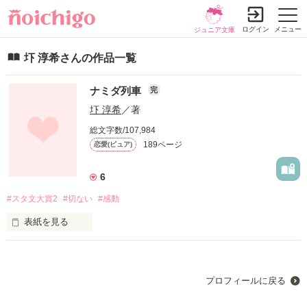
ログイン
メニュー
ジュニア文庫
圷 淳希さんの作品一覧
ナミダ列車
完
圷 淳希
／著
総文字数/107,984
189ページ
恋愛(ピュア)
6
#スタ文大賞2
#切ない
#感動
表紙を見る
プロフィールに戻る