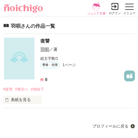
ログイン
メニュー
ジュニア文庫
羽唄さんの作品一覧
復讐
羽唄
／著
総文字数/1
1ページ
青春・友情
0
#復讐
#裏切り
#地味子
表紙を見る
未編集
プロフィールに戻る
作品を読む