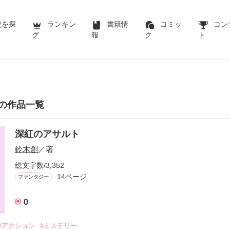
説を探
ランキン
書籍情
コミッ
コン
グ
報
ク
ト
の作品一覧
深紅のアサルト
鈴木創
／著
総文字数/3,352
14ページ
ファンタジー
0
#アクション
#ミステリー