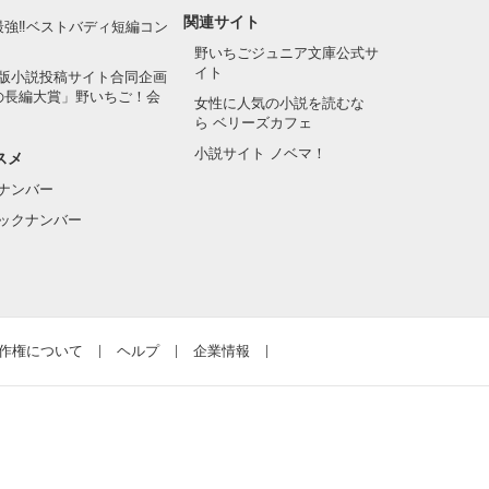
関連サイト
最強‼ベストバディ短編コン
野いちごジュニア文庫公式サ
イト
版小説投稿サイト合同企画
の長編大賞」野いちご！会
女性に人気の小説を読むな
ら ベリーズカフェ
小説サイト ノベマ！
スメ
ナンバー
ックナンバー
作権について
ヘルプ
企業情報