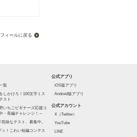
、それは僕の運
フィールに戻る
公式アプリ
一覧
iOS版アプリ
をしかけろ！100文字ミス
Android版アプリ
テスト
公式アカウント
野いちごビギナーズ応援コ
中・長編チャレンジ！～
X（Twitter）
の不気味なテスト、募集中。
YouTube
でゾッ！こわい短編コンテス
LINE