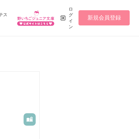
ロ
テス
グ
新規会員登録
イ
ン