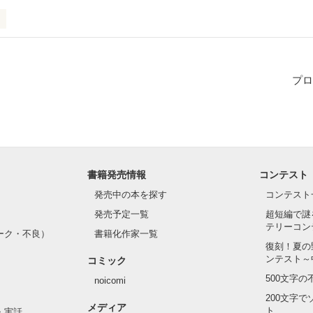
学。近頃殺人鬼が出回っているという噂を耳にしていた。ある日を境に
させてしまうものとなるのだった。
プロ
作品を読む
書籍発売情報
コンテスト
発売中の本を探す
コンテスト
発売予定一覧
超短編で謎
テリーコン
ーク・不良）
書籍化作家一覧
復刻！夏の
ンテスト～
コミック
500文字
noicomi
200文字
メディア
ト
・実話