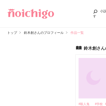
小
す
トップ
鈴木創さんのプロフィール
作品一覧
鈴木創さん
#殺人鬼
#学校