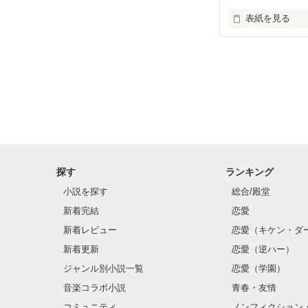
表紙を見る
僕が通う神城中
命を激しく左右
探す
ランキング
小説を探す
総合/殿堂
新着完結
恋愛
新着レビュー
恋愛（キケン・ダ
新着更新
恋愛（逆ハー）
ジャンル別小説一覧
恋愛（学園）
音楽コラボ小説
青春・友情
コミュニティ
ノンフィクション