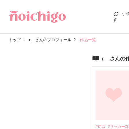
小
す
トップ
r__さんのプロフィール
作品一覧
r__さんの
#初恋
#サッカー部