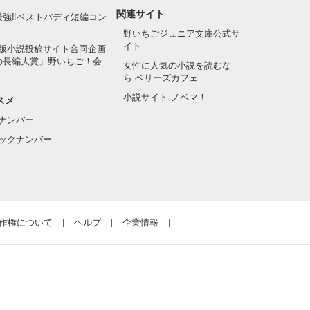
関連サイト
最強‼ベストバディ短編コン
野いちごジュニア文庫公式サ
イト
版小説投稿サイト合同企画
の長編大賞」野いちご！会
女性に人気の小説を読むな
ら ベリーズカフェ
小説サイト ノベマ！
スメ
ナンバー
ックナンバー
作権について
ヘルプ
企業情報