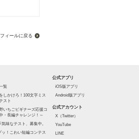
フィールに戻る
公式アプリ
一覧
iOS版アプリ
をしかけろ！100文字ミス
Android版アプリ
テスト
公式アカウント
野いちごビギナーズ応援コ
中・長編チャレンジ！～
X（Twitter）
の不気味なテスト、募集中。
YouTube
でゾッ！こわい短編コンテス
LINE