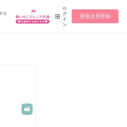
ロ
テス
グ
新規会員登録
イ
ン