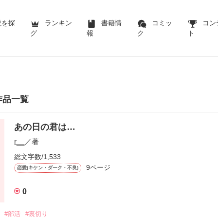
説を探
ランキン
書籍情
コミッ
コン
グ
報
ク
ト
作品一覧
あの日の君は…
r__
／著
総文字数/1,533
9ページ
恋愛(キケン・ダーク・不良)
0
#部活
#裏切り