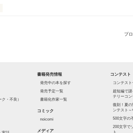


ますが

プロ
な人に

い、

を書きました！！

ってください(；_；)（笑）
書籍発売情報
コンテスト
発売中の本を探す
コンテスト
作品を読む
発売予定一覧
超短編で謎
テリーコン
ーク・不良）
書籍化作家一覧
復刻！夏の
ンテスト～
コミック
500文字
noicomi
200文字
メディア
ト
・実話