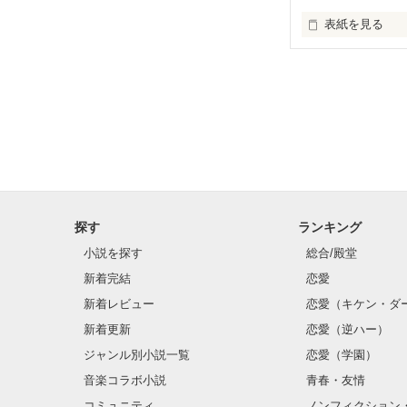
表紙を見る
はじめまして！！
文章力無さすぎ
この実話いろん
見てほしいと思
私が経験した事
初小説です。

優しい目で見守
探す
ランキング
小説を探す
総合/殿堂
新着完結
恋愛
新着レビュー
恋愛（キケン・ダ
新着更新
恋愛（逆ハー）
ジャンル別小説一覧
恋愛（学園）
音楽コラボ小説
青春・友情
コミュニティ
ノンフィクション