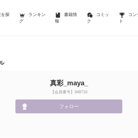
説を探
ランキン
書籍情
コミッ
コン
グ
報
ク
ト
ル
真彩_maya_
【会員番号】948716
フォロー