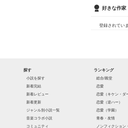
好きな作家
登録されてい
探す
ランキング
小説を探す
総合/殿堂
新着完結
恋愛
新着レビュー
恋愛（キケン・ダ
新着更新
恋愛（逆ハー）
ジャンル別小説一覧
恋愛（学園）
音楽コラボ小説
青春・友情
コミュニティ
ノンフィクション