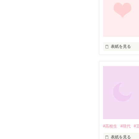
表紙を見る
未編集
#高校生
#現代
#
表紙を見る