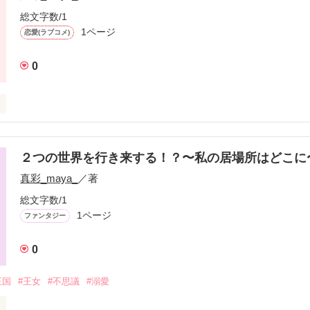
総文字数/1
1ページ
恋愛(ラブコメ)
0
２つの世界を行き来する！？〜私の居場所はどこに
作品を読む
真彩_maya_
／著
総文字数/1
1ページ
ファンタジー
0
王国
#王女
#不思議
#溺愛