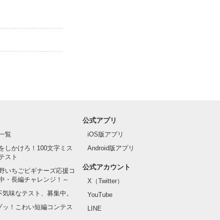
公式アプリ
一覧
iOS版アプリ
をしかけろ！100文字ミス
Android版アプリ
テスト
公式アカウント
野いちごビギナーズ応援コ
中・長編チャレンジ！～
X（Twitter）
の不気味なテスト、募集中。
YouTube
でゾッ！こわい短編コンテス
LINE