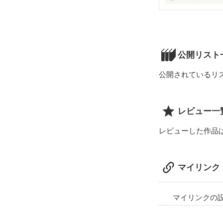
今日もいつもと
否、前からおか
あの夢に気付く
公開リスト
公開されているリ
レビュー一
レビューした作品
マイリンク
マイリンクの