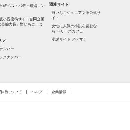
関連サイト
最強‼ベストバディ短編コン
野いちごジュニア文庫公式サ
イト
版小説投稿サイト合同企画
の長編大賞」野いちご！会
女性に人気の小説を読むな
ら ベリーズカフェ
小説サイト ノベマ！
スメ
ナンバー
ックナンバー
作権について
ヘルプ
企業情報