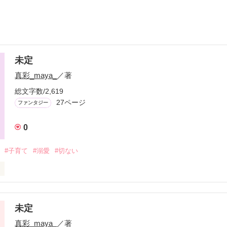
未定
真彩_maya_
／著
総文字数/2,619
27ページ
ファンタジー
0
#子育て
#溺愛
#切ない
未定
作品を読む
真彩_maya_
／著