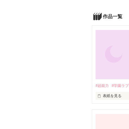
作品一覧
#超能力
#学園ラブ
表紙を見る
未編集