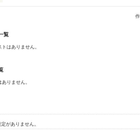
同じ日常が始まるはずだった

作
しかったのかもしれない

までは…
一覧
ストはありません。
作品を読む
覧
はありません。
設定がありません。