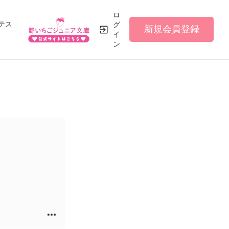
ロ
テス
グ
新規会員登録
イ
ン