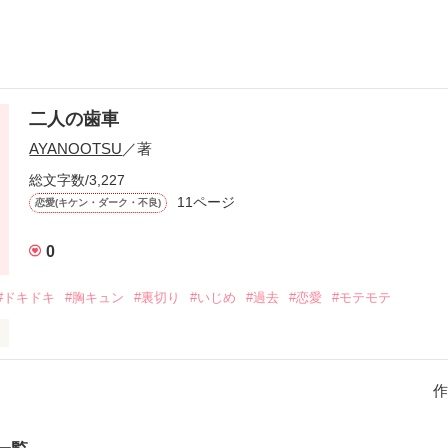
二人の歯車
AYANOOTSU
／著
総文字数/3,227
11ページ
恋愛(キケン・ダーク・不良)
0
#ドキドキ
#胸キュン
#裏切り
#いじめ
#過去
#恋愛
#モテモテ
作品です！

作
ュー押してしまいました…………

)
