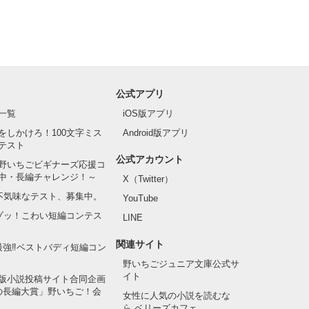
公式アプリ
一覧
iOS版アプリ
をしかけろ！100文字ミス
Android版アプリ
テスト
公式アカウント
野いちごビギナーズ応援コ
中・長編チャレンジ！～
X（Twitter）
の不気味なテスト、募集中。
YouTube
でゾッ！こわい短編コンテス
LINE
関連サイト
最強‼ベストバディ短編コン
野いちごジュニア文庫公式サ
イト
版小説投稿サイト合同企画
の長編大賞」野いちご！会
女性に人気の小説を読むな
ら ベリーズカフェ