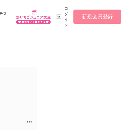
ロ
テス
グ
新規会員登録
イ
ン