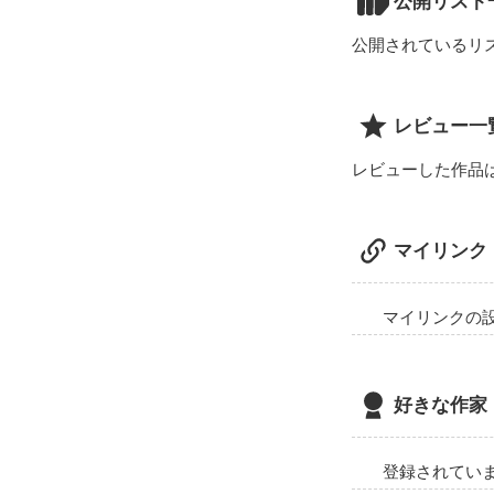
公開リスト
週に最低でも１
公開されているリ
誤字・脱字など
ご意見・ご感想
レビュー一
レビューした作品
マイリンク
マイリンクの
好きな作家
登録されてい