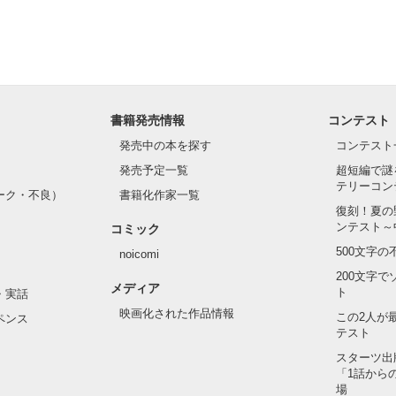
書籍発売情報
コンテスト
発売中の本を探す
コンテスト
発売予定一覧
超短編で謎
テリーコン
ーク・不良）
書籍化作家一覧
復刻！夏の
ンテスト～
コミック
500文字
noicomi
200文字
メディア
ト
・実話
映画化された作品情報
この2人が
ペンス
テスト
スターツ出
「1話から
場