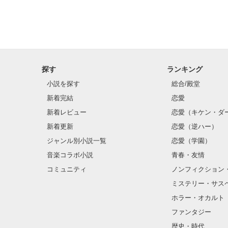
探す
ランキング
小説を探す
総合/殿堂
新着完結
恋愛
新着レビュー
恋愛（キケン・ダ
新着更新
恋愛（逆ハー）
ジャンル別小説一覧
恋愛（学園）
音楽コラボ小説
青春・友情
コミュニティ
ノンフィクション
ミステリー・サス
ホラー・オカルト
ファンタジー
歴史・時代