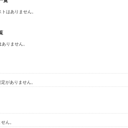
一覧
回は更新しますので、読んで頂けたら嬉しいです！

ストはありません。
がありましたら訂正しますので、教えて下さい！

などもお待ちしております！

覧
はありません。
作品を読む
設定がありません。
ません。