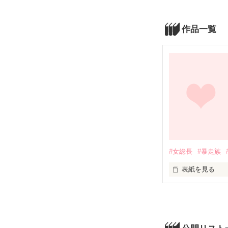
作品一覧
#女総長
#暴走族
表紙を見る
これが初めての
間違ってプレビ
すみません！(>_<