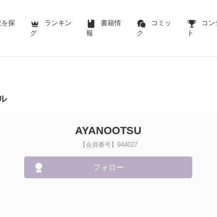
説を探
ランキン
書籍情
コミッ
コン
グ
報
ク
ト
ル
AYANOOTSU
【会員番号】944027
フォロー