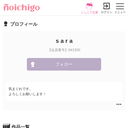
ログイン
メニュー
ジュニア文庫
プロフィール
s a r a
【会員番号】943300
フォロー
気まぐれです。
よろしくお願いします！
作品一覧