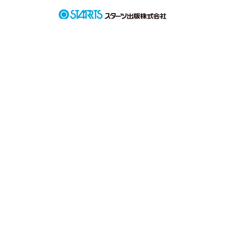
 そして、今年の春から高山高校へ通う事になった理由も、幼馴
染みの#斎藤卓也(さいとう たくや)が希望していた高校だった
から。

 頑張って必死に勉強して、ギリギリで合格できた。

 卓也は、

「また一緒だな！ 希美(のぞみ)！」

 と、真っ白な歯を見せながら笑いかけてくれた。

 でも、その笑顔は私の心を傷つけるんだ。

 卓也にとって、希美という存在は『幼馴染み』以上でも、以下
でも無い。

 私がいくら卓也を好きで付き合いたくても、卓也の好きは私に
は向いてない。
