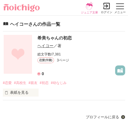
ログイン
メニュー
ジュニア文庫
ヘイコーさんの作品一覧
希美ちゃんの初恋
ヘイコー
／著
総文字数/7,381
3ページ
恋愛(学園)
0
#恋愛
#高校生
#親友
#初恋
#幼なじみ
表紙を見る
 ――私にはずっと好きな人がいる。

プロフィールに戻る
 幼稚園、小学校、中学校と一緒の校舎で過ごしてきた。
