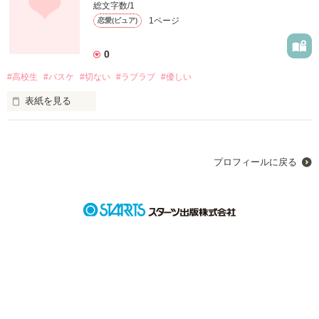
総文字数/1
1ページ
恋愛(ピュア)
篠崎 ももこ(16)   ×   中村 健人(16)

0
#高校生
#バスケ
#切ない
#ラブラブ
#優しい
作品を読む
表紙を見る
いつも。彼氏を信じます

一生いっしょにいようね

どんな困難があろうとしても、、、

プロフィールに戻る
篠崎 ももこ(16)   ×   中村 健人(16)

作品を読む