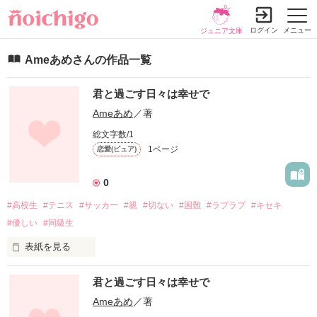
ログイン
メニュー
ジュニア文庫
Ameあめさんの作品一覧
君と過ごす日々は幸せで
Ameあめ
／著
総文字数/1
1ページ
恋愛(ピュア)
0
#高校生
#テニス
#サッカー
#親
#切ない
#困難
#ラブラブ
#キセキ
#優しい
#同級生
表紙を見る
君と過ごす日々は幸せで
いつでも、彼氏を信じます

これからも一緒にいようね

Ameあめ
／著
どんな困難があろうとしても、
