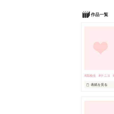
作品一覧
#高校生
#テニス
表紙を見る
いつでも、彼氏
これからも一緒
どんな困難があ