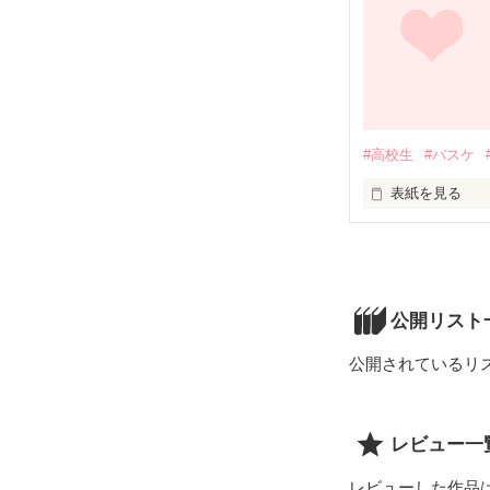
篠崎 ももこ(16)  
#高校生
#バスケ
表紙を見る
いつも。彼氏を
一生いっしょに
どんな困難があ
篠崎 ももこ(16)  
公開リスト
公開されているリ
レビュー一
レビューした作品