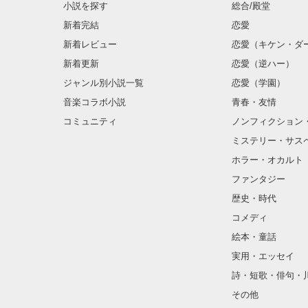
小説を探す
総合/殿堂
新着完結
恋愛
新着レビュー
恋愛（キケン・ダ
新着更新
恋愛（逆ハー）
ジャンル別小説一覧
恋愛（学園）
音楽コラボ小説
青春・友情
コミュニティ
ノンフィクション
ミステリー・サス
ホラー・オカルト
ファンタジー
歴史・時代
コメディ
絵本・童話
実用・エッセイ
詩・短歌・俳句・
その他