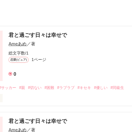
君と過ごす日々は幸せで
Ameあめ
／著
総文字数/1
1ページ
恋愛(ピュア)
0
#サッカー
#親
#切ない
#困難
#ラブラブ
#キセキ
#優しい
#同級生
を信じます

にいようね

君と過ごす日々は幸せで
ろうとしても、

Ameあめ
／著