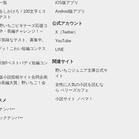
一覧
iOS版アプリ
をしかけろ！100文字ミス
Android版アプリ
テスト
公式アカウント
野いちごビギナーズ応援コ
中・長編チャレンジ！～
X（Twitter）
の不気味なテスト、募集中。
YouTube
でゾッ！こわい短編コンテス
LINE
関連サイト
最強‼ベストバディ短編コン
野いちごジュニア文庫公式サ
イト
版小説投稿サイト合同企画
の長編大賞」野いちご！会
女性に人気の小説を読むな
ら ベリーズカフェ
小説サイト ノベマ！
スメ
ナンバー
ックナンバー