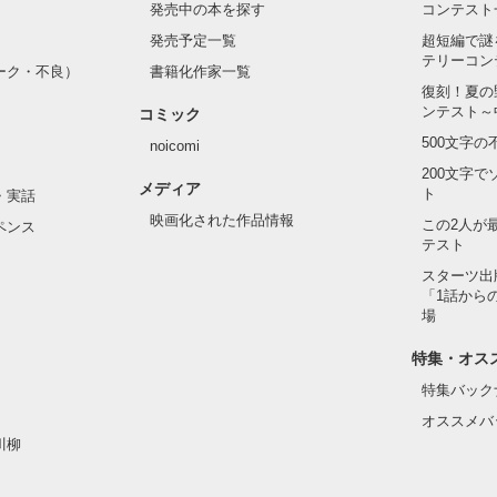
発売中の本を探す
コンテスト
発売予定一覧
超短編で謎
テリーコン
ーク・不良）
書籍化作家一覧
復刻！夏の
ンテスト～
コミック
500文字
noicomi
200文字
メディア
ト
・実話
映画化された作品情報
この2人が
ペンス
テスト
スターツ出
「1話から
場
特集・オス
特集バック
オススメバ
川柳