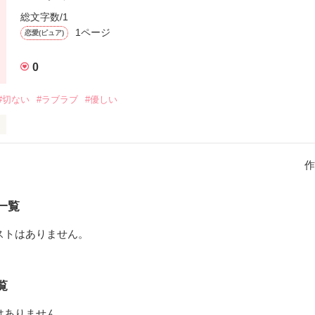
 ×   中村 健人(16)

総文字数/1
1ページ
恋愛(ピュア)
0
作品を読む
#切ない
#ラブラブ
#優しい
信じます

いようね

作
ろうとしても、、、

 ×   中村 健人(16)

一覧
ストはありません。
作品を読む
覧
はありません。