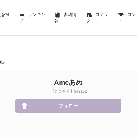
説を探
ランキン
書籍情
コミッ
コン
グ
報
ク
ト
ル
Ameあめ
【会員番号】942162
フォロー