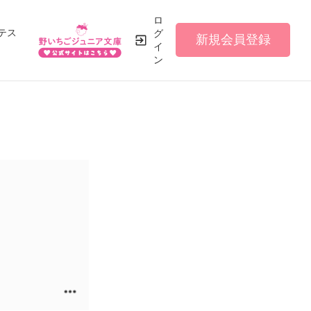
ロ
テス
グ
新規会員登録
イ
ン