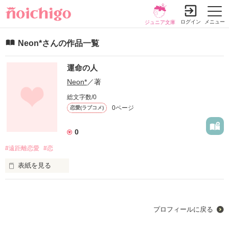
ログイン
メニュー
ジュニア文庫
Neon*さんの作品一覧
運命の人
Neon*
／著
総文字数/0
0ページ
恋愛(ラブコメ)
0
#遠距離恋愛
#恋
表紙を見る
わたし自身のことを少し変えて書いてます！
プロフィールに戻る
作品を読む