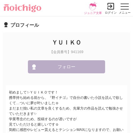
ログイン
メニュー
ジュニア文庫
プロフィール
ＹＵＩＫＯ
【会員番号】941169
フォロー
初めまして✨ＹＵＩＫＯです！
携帯持ち始める前から、『野イチゴ』で自分の書いた小説を読んで欲し
くて…ついに夢が叶いました☺
まだまだ拙い私の文章を良くするため、先輩方の作品を読んで勉強させ
ていただきます✨
学業専念のため、投稿するのが遅いですが
見ていただけると嬉しいです☺
気軽に感想やレビュー貰えるとテンションMAXになりますので、お願い