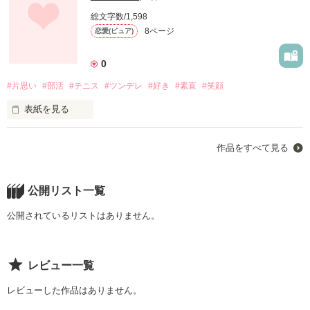
総文字数/1,598
8ページ
恋愛(ピュア)
0
#片思い
#部活
#テニス
#ツンデレ
#好き
#素直
#笑顔
表紙を見る
作品を読む
なんで素直になれないの？

作品をすべて見る
なんであいつは笑ってるの？

公開リスト一覧
なんで私はあいつが好きなの？
公開されているリストはありません。
作品を読む
レビュー一覧
レビューした作品はありません。