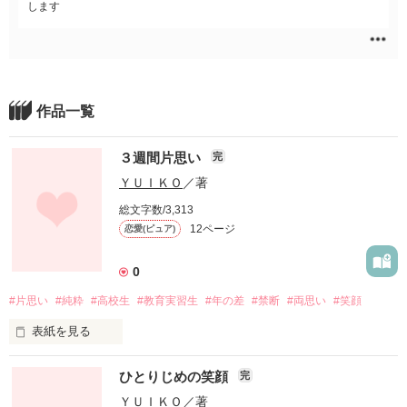
します
作品一覧
３週間片思い
完
ＹＵＩＫＯ
／著
総文字数/3,313
12ページ
恋愛(ピュア)
0
#片思い
#純粋
#高校生
#教育実習生
#年の差
#禁断
#両思い
#笑顔
表紙を見る
好きって伝えてもいいですか？

ひとりじめの笑顔
完
ＹＵＩＫＯ
／著