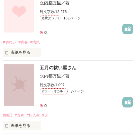
永内都万里
／著
総文字数/18,276
161ページ
恋愛(ピュア)
0
#切ない
#青春
#病気
表紙を見る
未編集
五月の祓い屋さん
永内都万里
／著
作品を読む
総文字数/1,097
7ページ
ホラー・オカルト
0
#幽霊
#青春
#転入生
#SF
表紙を見る