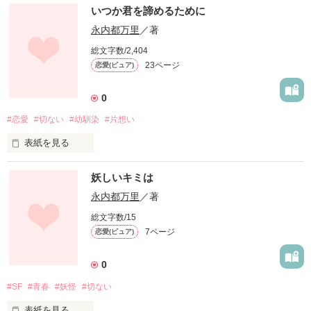
未編集
いつか君を諦めるために
永内都万里
／著
作品を読む
総文字数/2,404
23ページ
恋愛(ピュア)
0
#恋愛
#切ない
#幼馴染
#片想い
表紙を見る
未編集
妖しいキミは
永内都万里
／著
作品を読む
総文字数/15
7ページ
恋愛(ピュア)
0
#SF
#青春
#妖怪
#切ない
表紙を見る