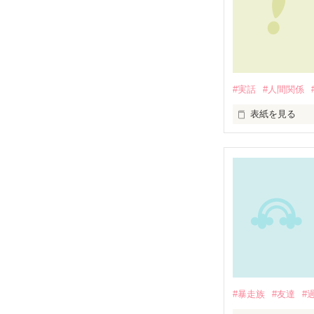
#実話
#人間関係
表紙を見る
未編集
#暴走族
#友達
#