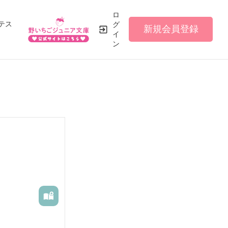
ロ
テス
グ
新規会員登録
イ
ン