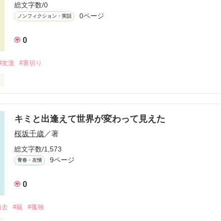
総文字数/0
0ページ
ノンフィクション・実話
0
#友達
#裏切り
キミと出逢えて世界が変わって見えた
作品を読む
桜坂千歳
／著
総文字数/1,573
9ページ
青春・友情
0
過去
#親
#孤独