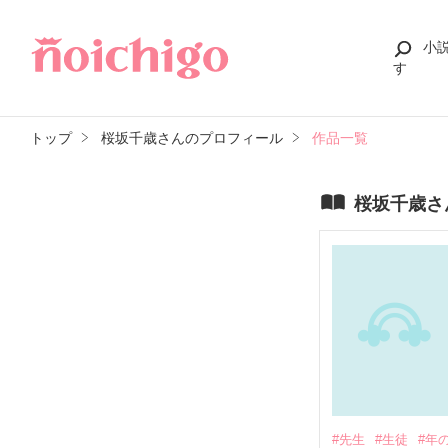
小
す
トップ
桜坂千歳さんのプロフィール
作品一覧
桜坂千歳さ
#先生
#生徒
#年