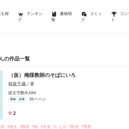
説を探
ランキン
書籍情
コミッ
コン
グ
報
ク
ト
んの作品一覧
（仮）俺様教師のそばにいろ
桜坂千歳
／著
総文字数/6,684
35ページ
青春・友情
2
の差
#過去
#孤独
#親
#友達
#いじめ
#医者
#警察