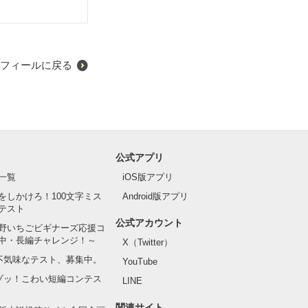
フィールに戻る
公式アプリ
一覧
iOS版アプリ
をしかけろ！100文字ミス
Android版アプリ
テスト
公式アカウント
野いちごビギナーズ応援コ
中・長編チャレンジ！～
X（Twitter）
の不気味なテスト、募集中。
YouTube
でゾッ！こわい短編コンテス
LINE
関連サイト