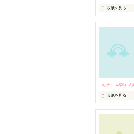
表紙を見る
未編集
#高校生
#感動
#
表紙を見る
未編集