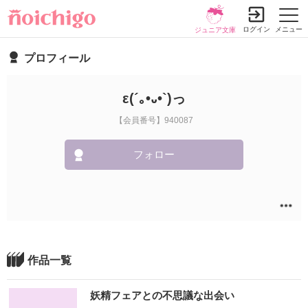
ログイン
メニュー
ジュニア文庫
プロフィール
ε(´｡•᎑•`)っ
【会員番号】940087
フォロー
作品一覧
妖精フェアとの不思議な出会い