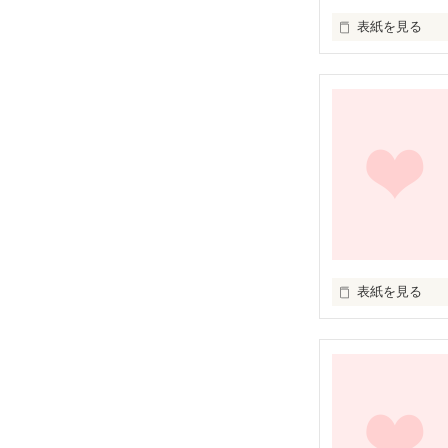
表紙を見る
高校生あこがれ
でも、実際全然
表紙を見る
「うざ」

「近寄んなや」

人につめたい彼

でも本当は優し