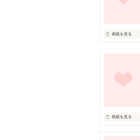
表紙を見る
いい子

優しい

真面目．．．

それが本当のわ
ざーんねん。本
表紙を見る
未編集