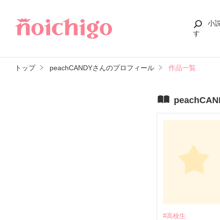
小
す
トップ
peachCANDYさんのプロフィール
作品一覧
peachC
#高校生