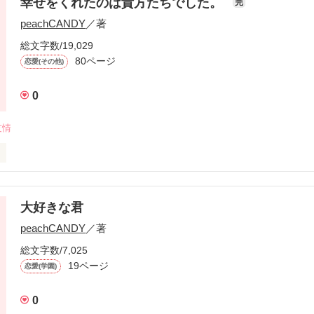
幸せをくれたのは貴方たちでした。
完
作品を読む
peachCANDY
／著
総文字数/19,029
80ページ
恋愛(その他)
0
友情
てくれたのは貴方はでした

は貴方たちでした

大好きな君
peachCANDY
／著
ちが大好きです
総文字数/7,025
19ページ
恋愛(学園)
作品を読む
0