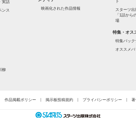
ト
・実話
映画化された作品情報
スターツ出
ペンス
「1話から
場
特集・オス
特集バック
オススメバ
川柳
作品掲載ポリシー
掲示板投稿規約
プライバシーポリシー
著