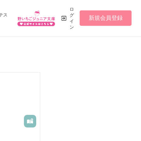
ロ
テス
グ
新規会員登録
イ
ン