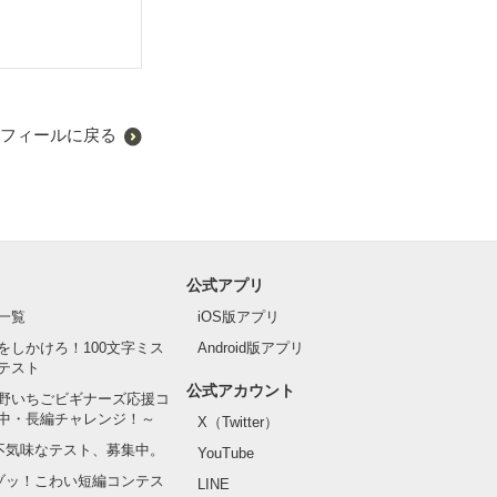
フィールに戻る
公式アプリ
一覧
iOS版アプリ
をしかけろ！100文字ミス
Android版アプリ
テスト
公式アカウント
野いちごビギナーズ応援コ
中・長編チャレンジ！～
X（Twitter）
の不気味なテスト、募集中。
YouTube
でゾッ！こわい短編コンテス
LINE