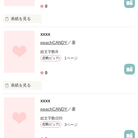
0
表紙を見る
「うざ」

xxxx
「近寄んなや」

peachCANDY
／著
人につめたい彼

総文字数/8
1ページ
恋愛(ピュア)
でも本当は優しいあたしの彼氏♡
0
作品を読む
表紙を見る
いい子

xxxx
優しい

真面目．．．

peachCANDY
／著
総文字数/205
それが本当のわたしだとでも？

3ページ
恋愛(ピュア)
ざーんねん。本当のわたしは．．．