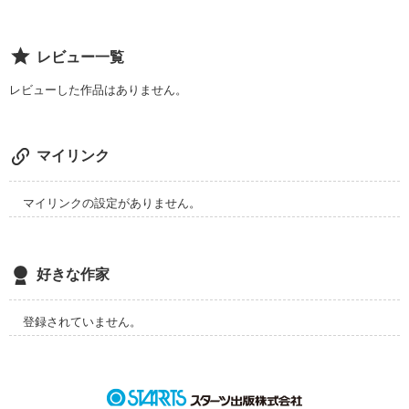
作品を読む
レビュー一覧
レビューした作品はありません。
マイリンク
マイリンクの設定がありません。
好きな作家
登録されていません。