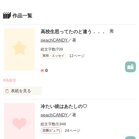
作品一覧
高校生思ってたのと違う．．．
完
peachCANDY
／著
総文字数/709
12ページ
実用・エッセイ
0
#高校生
表紙を見る
高校生あこがれのひびき！

冷たい彼はあたしの♡
でも、実際全然ちがかった…
peachCANDY
／著
総文字数/3,946
24ページ
恋愛(ピュア)
作品を読む