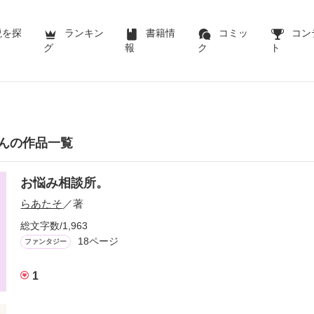
説を探
ランキン
書籍情
コミッ
コン
グ
報
ク
ト
んの作品一覧
お悩み相談所。
らあたそ
／著
総文字数/1,963
18ページ
ファンタジー
1