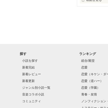
はじめまして閲
お悩み相談所の
なにか御用の際は
探す
ランキング
小説を探す
総合/殿堂
新着完結
恋愛
新着レビュー
恋愛（キケン・ダ
新着更新
恋愛（逆ハー）
ジャンル別小説一覧
恋愛（学園）
音楽コラボ小説
青春・友情
コミュニティ
ノンフィクション
ミステリー・サス