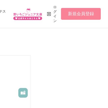
ロ
テス
グ
新規会員登録
イ
ン