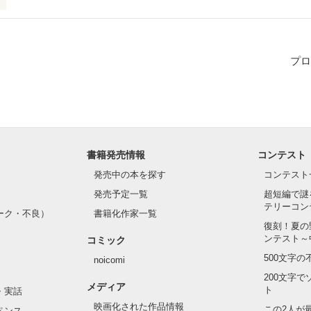
プロ
覧されている皆様。

ルルと申します。

、私をおよびつけくださいまし...

書籍発売情報
コンテスト
発売中の本を探す
コンテスト
発売予定一覧
超短編で謎
作品を読む
テリーコン
ーク・不良）
書籍化作家一覧
復刻！夏の
ンテスト～
コミック
500文字
noicomi
200文字
メディア
ト
・実話
映画化された作品情報
この2人が
ペンス