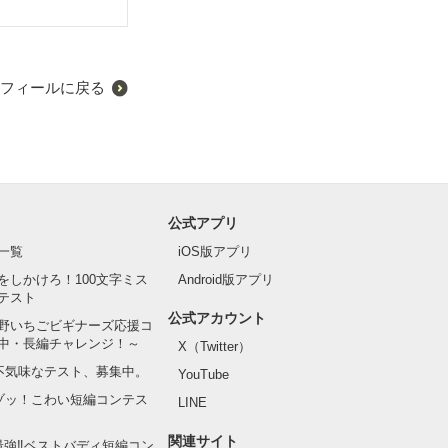
フィールに戻る
公式アプリ
一覧
iOS版アプリ
をしかけろ！100文字ミス
Android版アプリ
テスト
公式アカウント
野いちごビギナーズ応援コ
中・長編チャレンジ！～
X（Twitter）
の不気味なテスト、募集中。
YouTube
でゾッ！こわい短編コンテス
LINE
関連サイト
最強‼ベストバディ短編コン