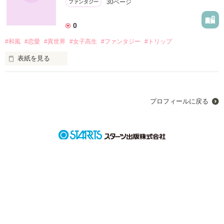
30ページ
ファンタジー
0
#和風
#恋愛
#異世界
#女子高生
#ファンタジー
#トリップ
表紙を見る
正体不明の付喪神、龍

プロフィールに戻る
×

孤独を嘆く少女、雨宮結月

彼はあまりにも重いものを抱え込んでいた。

彼女もまたそうだった。

ずっと前から、きみを守りたかった。側に置きたかったんだ