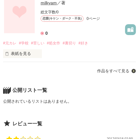
milkyam
／著
総文字数/0
0ページ
恋愛(キケン・ダーク・不良)
0
#元カレ
#学校
#苦しい
#処女作
#裏切り
#好き
表紙を見る
作品をすべて見る
どうして君は私を捨てたの？

公開リスト一覧
どうして君は私を苦しめるの？

公開されているリストはありません。
レビュー一覧
2017/03/18 02:50