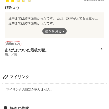
びみょう
途中までは結構面白かったです。 ただ、誤字がとても目立ったのと、私的には終わり方が微妙な感じだとおもいました。 もうちょっとしっかりとしたオチをつけてほしかったです。
おてんばで天然な女の子

途中までは結構面白かったです。
佐倉 心咲 (さくら みさき)

ただ、誤字がとても目立ったのと、私的には終わり方が微妙な感
続きを見る
じだとおもいました。
もうちょっとしっかりとしたオチをつけてほしかったです。
              ×

恋愛(ピュア)
あなたについた最後の嘘。
Ri。／著
いたずら好きで笑顔が可愛い男の子

篠宮 侑貴 (しのみや ゆうき)

マイリンク
マイリンクの設定がありません。
好きな作家