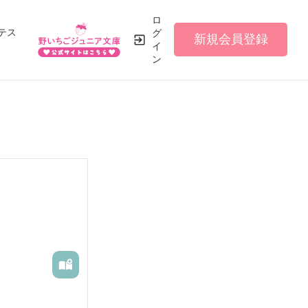
ロ
テス
グ
新規会員登録
イ
ン