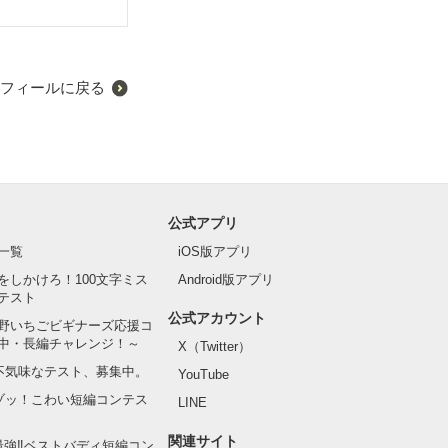
フィールに戻る
公式アプリ
一覧
iOS版アプリ
をしかけろ！100文字ミス
Android版アプリ
テスト
公式アカウント
野いちごビギナーズ応援コ
中・長編チャレンジ！～
X（Twitter）
の不気味なテスト、募集中。
YouTube
でゾッ！こわい短編コンテス
LINE
関連サイト
最強‼ベストバディ短編コン