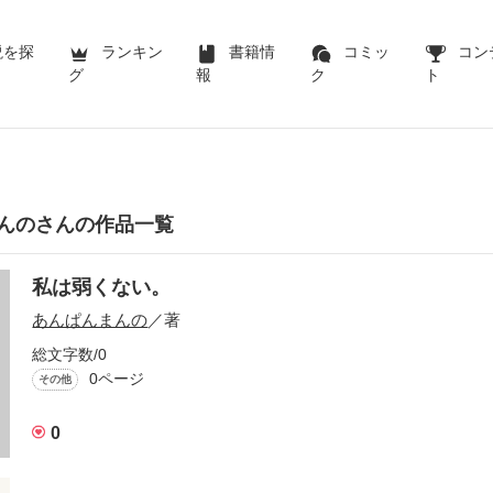
説を探
ランキン
書籍情
コミッ
コン
グ
報
ク
ト
んのさんの作品一覧
私は弱くない。
あんぱんまんの
／著
総文字数/0
0ページ
その他
0