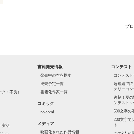
所？
プロ
作品を読む
書籍発売情報
コンテスト
発売中の本を探す
コンテスト
発売予定一覧
超短編で謎
テリーコン
ーク・不良）
書籍化作家一覧
復刻！夏の
ンテスト～
コミック
500文字
noicomi
200文字
メディア
ト
・実話
映画化された作品情報
この2人が
ペンス