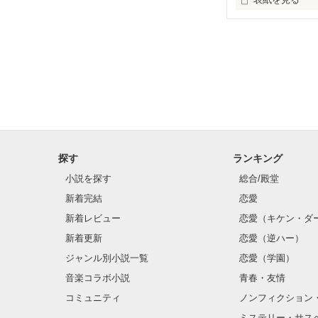
天国はどんな場
探す
ランキング
小説を探す
総合/殿堂
新着完結
恋愛
新着レビュー
恋愛（キケン・ダ
新着更新
恋愛（逆ハー）
ジャンル別小説一覧
恋愛（学園）
音楽コラボ小説
青春・友情
コミュニティ
ノンフィクション
ミステリー・サス